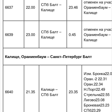
отменен на учас
СПб Балт –
6637
22.00
23.46
Ораниенбаум –
Калище
Калище
отменен на учас
СПб Балт –
6639
23.00
0.45
Ораниенбаум –
Калище
Калище
Калище, Ораниенбаум – Санкт–Петербург Балт
Изм. Бронка22.0
Оран.-2 22.31
Оран.22.34
Калище –
Н.Порт22.49
6640
21.35
23.35
СПб Балт
Стрельна22.55
Лигово23.08
Броневая23.23
СПб23.29