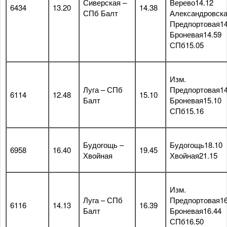
Сиверская –
Верево14.12
6434
13.20
14.38
СПб Балт
Александровска
Предпортовая14
Броневая14.59
СПб15.05
Изм.
Луга – СПб
Предпортовая14
6114
12.48
15.10
Балт
Броневая15.10
СПб15.16
Будогощь –
Будогощь18.10
6958
16.40
19.45
Хвойная
Хвойная21.15
Изм.
Луга – СПб
Предпортовая16
6116
14.13
16.39
Балт
Броневая16.44
СПб16.50