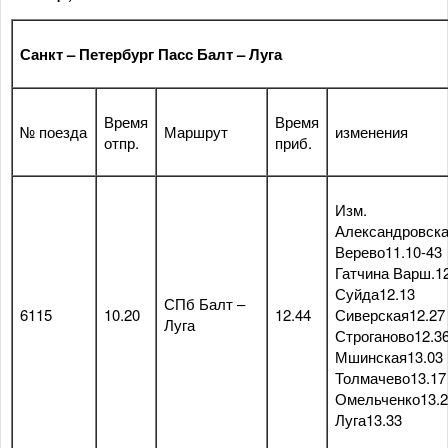
Санкт – Петербург Пасс Балт – Луга
Время
Время
№ поезда
Маршрут
изменения
отпр.
приб.
Изм.
Александровска
Верево11.10-43
Гатчина Варш.1
Суйда12.13
СПб Балт –
6115
10.20
12.44
Сиверская12.27
Луга
Строганово12.3
Мшинская13.03
Толмачево13.17
Омельченко13.2
Луга13.33