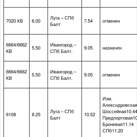
Луга – СПб
7020 КВ
6.00
7.54
отменен
Балт
6664/6662
Ивангород –
5.50
9.05
назначен
КВ
СПб Балт.
6664/6662
Ивангород –
5.50
9.05
отменен
КВ
СПб Балт.
Изм.
Алексндровская
Луга – СПб
Шоссейная10.4
6108
8.25
10.52
Балт
Предпортовая10
Броневая11.14
СПб11.20