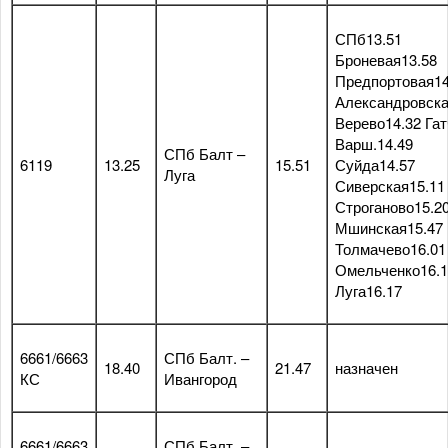
СПб13.51
Броневая13.58
Предпортовая14
Александровска
Верево14.32 Га
Варш.14.49
СПб Балт –
6119
13.25
15.51
Суйда14.57
Луга
Сиверская15.11
Строганово15.2
Мшинская15.47
Толмачево16.01
Омельченко16.1
Луга16.17
6661/6663
СПб Балт. –
18.40
21.47
назначен
КС
Ивангород
6661/6663
СПб Балт. –