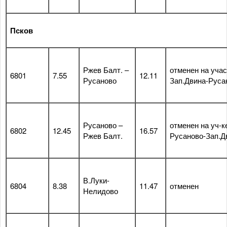
Псков
Ржев Балт. –
отменен на учас
6801
7.55
12.11
Русаново
Зап.Двина-Руса
Русаново –
отменен на уч-к
6802
12.45
16.57
Ржев Балт.
Русаново-Зап.Д
В.Луки-
6804
8.38
11.47
отменен
Нелидово