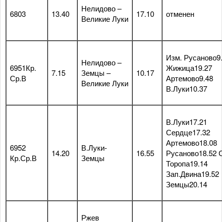
Нелидово –
6803
13.40
17.10
отменен
Великие Луки
Изм. Русаново9
Нелидово –
6951Кр.
Жижица19.27
7.15
Земцы –
10.17
Ср.В
Артемово9.48
Великие Луки
В.Луки10.37
В.Луки17.21
Сердце17.32
Артемово18.08
6952
В.Луки-
14.20
16.55
Русаново18.52 С
Кр.Ср.В
Земцы
Торопа19.14
Зап.Двина19.52
Земцы20.14
Ржев