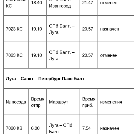
18.40
21.47
отменен
КС
Ивангород
СПб Балт. –
7023 КС
19.10
20.57
назначен
Луга
СПб Балт. –
7023 КС
19.10
20.57
отменен
Луга
Луга – Санкт – Петербург Пасс Балт
Время
Время
№ поезда
Маршрут
изменения
отпр.
приб.
Луга – СПб
7020 КВ
6.00
7.54
назначен
Балт