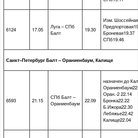
Изм. Шоссейная
Луга – СПб
Предпортовая19
6124
17.05
19.30
Балт
Броневая19.37
СПб19.46
Санкт–Петербург Балт – Ораниенбаум, Калище
назначен до Ка
Ораниенбаум22
Оран.-2 22.14
СПб Балт –
6593
21.15
22.09
Бронка22.22
Ораниенбаум
Б.Ижора22.30
Лебяжье22.42
Калище22.04