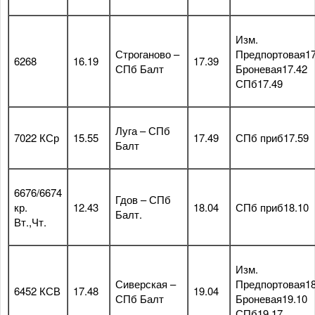
Изм.
Строганово –
Предпортовая17
6268
16.19
17.39
СПб Балт
Броневая17.42
СПб17.49
Луга – СПб
7022 КСр
15.55
17.49
СПб приб17.59
Балт
6676/6674
Гдов – СПб
кр.
12.43
18.04
СПб приб18.10
Балт.
Вт.,Чт.
Изм.
Сиверская –
Предпортовая18
6452 КСВ
17.48
19.04
СПб Балт
Броневая19.10
СПб19.17