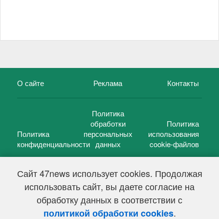
О сайте
Реклама
Контакты
Политика
обработки
Политика
Политика
персональных
использования
конфиденциальности
данных
cookie-файлов
Сайт 47news использует cookies. Продолжая
использовать сайт, вы даете согласие на
©
47 новостей (47 news)
2005 — 2026 г.
обработку данных в соответствии с
Свидетельство о регистрации СМИ Эл № ФС 77-39848, выдано
Федеральной службой по надзору в сфере связи,
.
политикой обработки cookies
информационных технологий и массовых коммуникаций