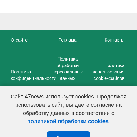
О сайте
Реклама
Контакты
Политика
обработки
Политика
Политика
персональных
использования
конфиденциальности
данных
cookie-файлов
Сайт 47news использует cookies. Продолжая
использовать сайт, вы даете согласие на
©
47 новостей (47 news)
2005 — 2026 г.
обработку данных в соответствии с
Свидетельство о регистрации СМИ Эл № ФС 77-39848, выдано
Федеральной службой по надзору в сфере связи,
.
политикой обработки cookies
информационных технологий и массовых коммуникаций
(Роскомнадзор) от 18 мая 2010г.