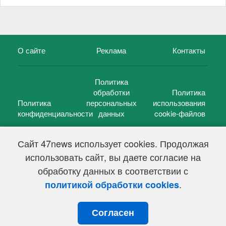
О сайте
Реклама
Контакты
Политика
обработки
Политика
Политика
персональных
использования
конфиденциальности
данных
cookie-файлов
Сайт 47news использует cookies. Продолжая
использовать сайт, вы даете согласие на
©
47 новостей (47 news)
2005 — 2026 г.
обработку данных в соответствии с
Свидетельство о регистрации СМИ Эл № ФС 77-39848, выдано
Федеральной службой по надзору в сфере связи,
.
политикой обработки cookies
информационных технологий и массовых коммуникаций
(Роскомнадзор) от 18 мая 2010г.
Согласен