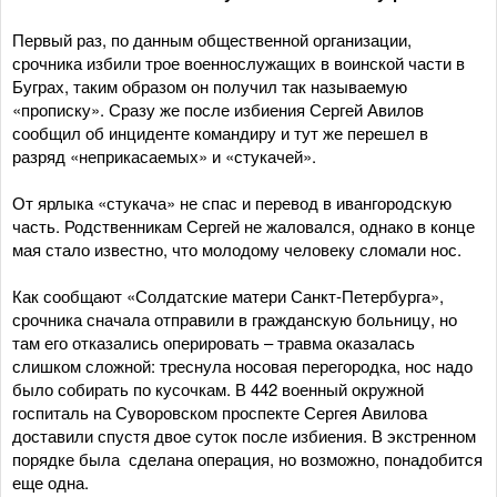
Первый раз, по данным общественной организации,
срочника избили трое военнослужащих в воинской части в
Буграх, таким образом он получил так называемую
«прописку». Сразу же после избиения Сергей Авилов
сообщил об инциденте командиру и тут же перешел в
разряд «неприкасаемых» и «стукачей».
От ярлыка «стукача» не спас и перевод в ивангородскую
часть. Родственникам Сергей не жаловался, однако в конце
мая стало известно, что молодому человеку сломали нос.
Как сообщают «Солдатские матери Санкт-Петербурга»,
срочника сначала отправили в гражданскую больницу, но
там его отказались оперировать – травма оказалась
слишком сложной: треснула носовая перегородка, нос надо
было собирать по кусочкам. В 442 военный окружной
госпиталь на Суворовском проспекте Сергея Авилова
доставили спустя двое суток после избиения. В экстренном
порядке была сделана операция, но возможно, понадобится
еще одна.