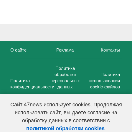
О сайте
Реклама
Контакты
Политика
обработки
Политика
Политика
персональных
использования
конфиденциальности
данных
cookie-файлов
Сайт 47news использует cookies. Продолжая
использовать сайт, вы даете согласие на
©
47 новостей (47 news)
2005 — 2026 г.
обработку данных в соответствии с
Свидетельство о регистрации СМИ Эл № ФС 77-39848, выдано
Федеральной службой по надзору в сфере связи,
.
политикой обработки cookies
информационных технологий и массовых коммуникаций