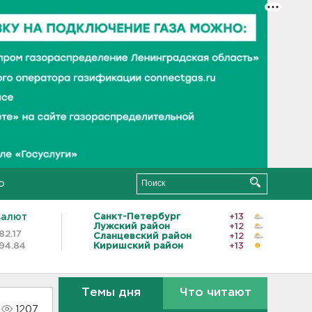
о
валют
Санкт-Петербург
+13
Лужский район
+12
82.17
Сланцевский район
+12
94.84
Киришский район
+13
Темы дня
Что читают
1207