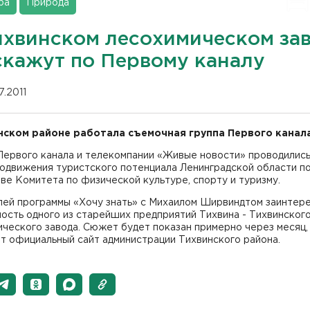
ра
Природа
ихвинском лесохимическом за
скажут по Первому каналу
07.2011
нском районе работала съемочная группа Первого канала
Первого канала и телекомпании «Живые новости» проводились
родвижения туристского потенциала Ленинградской области п
ве Комитета по физической культуре, спорту и туризму.
лей программы «Хочу знать» с Михаилом Ширвиндтом заинтер
ость одного из старейших предприятий Тихвина - Тихвинског
ческого завода. Сюжет будет показан примерно через месяц,
т официальный сайт администрации Тихвинского района.