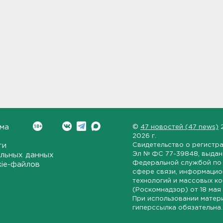
ма
©
47 новостей (47 news)
2026 г.
ти
Свидетельство о регистр
Эл № ФС 77-39848
, выда
льных данных
Федеральной службой по 
kie-файлов
сфере связи, информаци
технологий и массовых к
(Роскомнадзор) от
18 мая
При использовании матер
гиперссылка обязательна.