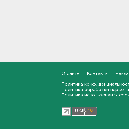
Дом культуры в Вознесенье
реконструируют
21:34, 07.08.2026
Новые лекарства могут
включить в список жизненно
необходимых в России
20:56, 07.08.2026
Жители Ленобласти могут
воспользоваться 110
О сайте
Контакты
Рекла
цифровыми сервисами в МАХ
Политика конфиденциальнос
20:35, 07.08.2026
Политика обработки персона
Политика использования coo
Тройняшек выписали из
Ленинградского
перинатального центра
20:16, 07.08.2026
Больше часа.