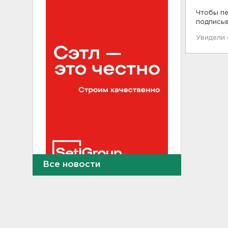
Чтобы пе
подписы
Увидели
Все новости
В Сланцах почти два месяца
тлеет террикон
21:55, 07.08.2026