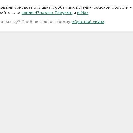
рвыми узнавать о главных событиях в Ленинградской области -
вайтесь на
канал 47news в Telegram
и
в Maх
 опечатку? Сообщите через форму
обратной связи
.