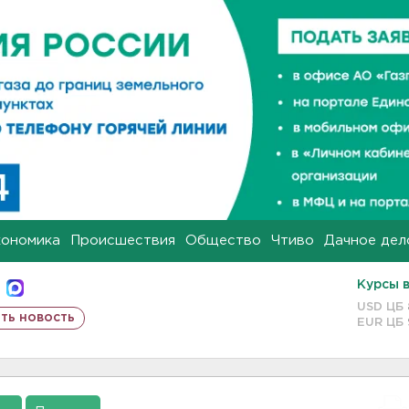
кономика
Происшествия
Общество
Чтиво
Дачное дел
Курсы 
USD ЦБ
ть новость
EUR ЦБ