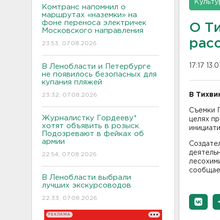
Культу
Комтранс напомнил о
маршрутах «наземки» на
фоне переноса электричек
О Т
Московского направления
рас
23:53, 07.08.2026
17:17 13.
В Ленобласти и Петербурге
не появилось безопасных для
купания пляжей
В Тихви
23:32, 07.08.2026
Съемки 
Журналистку Гордееву*
целях п
хотят объявить в розыск.
инициати
Подозревают в фейках об
армии
Создате
деятельн
22:54, 07.08.2026
лесохими
сообщае
В Ленобласти выбрали
лучших экскурсоводов
22:33, 07.08.2026
РЕКЛАМА