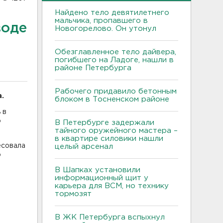
Найдено тело девятилетнего
мальчика, пропавшего в
воде
Новогорелово. Он утонул
Обезглавленное тело дайвера,
погибшего на Ладоге, нашли в
районе Петербурга
Рабочего придавило бетонным
.
блоком в Тосненском районе
 в
о
В Петербурге задержали
тайного оружейного мастера –
в квартире силовики нашли
есовала
целый арсенал
о
В Шапках установили
информационный щит у
карьера для ВСМ, но технику
тормозят
В ЖК Петербурга вспыхнул