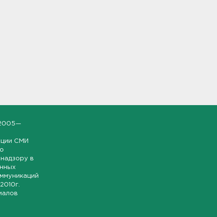
2005—
ации СМИ
но
надзору в
онных
оммуникаций
 2010г.
иалов