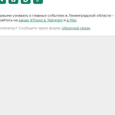
рвыми узнавать о главных событиях в Ленинградской области -
вайтесь на
канал 47news в Telegram
и
в Maх
 опечатку? Сообщите через форму
обратной связи
.