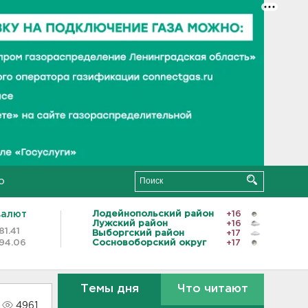
о
валют
Лодейнопольский район
+16
Лужский район
+16
81.41
Выборгский район
+17
94.06
Сосновоборский округ
+17
Темы дня
Что читают
4961