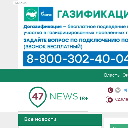
РЕКЛАМА
Власть
Э
18+
Сдела
Все новости