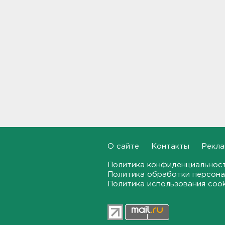
Гатчине
21:12, 06.08.2026
В Госдуму внесут
законопроект об отмене ЕГЭ
в России
21:02, 06.08.2026
Волонтеры "ЛизаАлерт"
нашли 320 человек за месяц в
Ленобласти и Петербурге
20:40, 06.08.2026
Стало известно, во сколько
О сайте
Контакты
Рекла
обойдется собрать ребенка в
школу на ресейле
Политика конфиденциальнос
20:18, 06.08.2026
Политика обработки персона
Политика использования coo
В Ленобласти обнаружили
могильник эпохи неолита
19:55, 06.08.2026