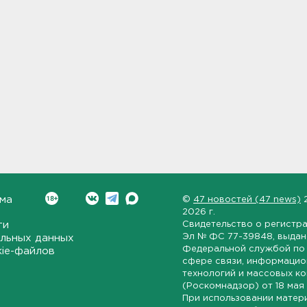
ма
©
47 новостей (47 news)
2026 г.
ти
Свидетельство о регистр
Эл № ФС 77-39848
, выда
льных данных
Федеральной службой по 
kie-файлов
сфере связи, информаци
технологий и массовых к
(Роскомнадзор) от
18 мая
При использовании матер