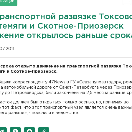
икации
транспортной развязке Токсов
темяги и Скотное-Приозерск
жение открылось раньше срок
07.2011
срока открыто движение на транспортной развязке Ток
ги и Скотное-Приозерск.
бщили корреспонденту 47News в ГУ «Севзапуправтодор», ре
на автомобильной дороге от Санкт-Петербурга через Приозер
у до Петрозаводска, были закончены на 2,5 месяца раньше ср
асток должен был открыться только осенью, но, принимая во
 тот факт, что этот транспортный узел является очень важны
его раньше», - пояснили в ведомстве.