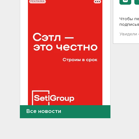
РЕКЛАМА
Чтобы пе
подписы
Увидели
Все новости
Тело погибшего
обнаружено после пожара в