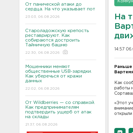
Коммун
От панической атаки до
сердца. На что указывает пот
На 
23:03, 06.08.2026
Вар
Староладожскую крепость
дви
реставрируют. Как
собираются достроить
Тайничную башню
14:57 06.
22:30, 06.08.2026
Мошенники меняют
Раньше 
общественные USB-зарядки.
Вартемя
Как уберечься от кражи
данных
Как соо
работы 
22:02, 06.08.2026
Сортавал
От Wildberries — со справкой.
«Этот уч
Как предпринимателям
внимание
подтвердить ущерб от атак
открыли 
на склады
21:37, 06.08.2026