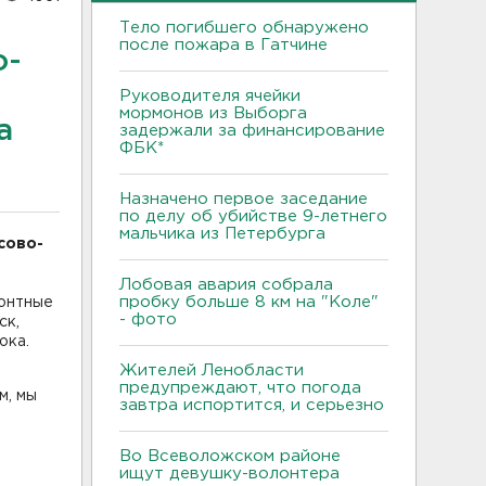
Тело погибшего обнаружено
после пожара в Гатчине
о-
Руководителя ячейки
мормонов из Выборга
а
задержали за финансирование
ФБК*
Назначено первое заседание
по делу об убийстве 9-летнего
мальчика из Петербурга
сово-
Лобовая авария собрала
пробку больше 8 км на "Коле"
монтные
- фото
ск,
ока.
Жителей Ленобласти
предупреждают, что погода
м, мы
завтра испортится, и серьезно
Во Всеволожском районе
ищут девушку-волонтера