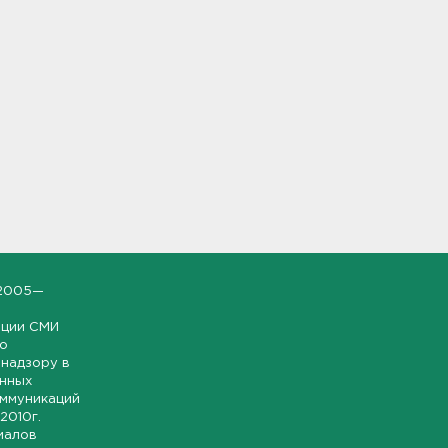
2005—
ации СМИ
но
надзору в
онных
оммуникаций
 2010г.
иалов