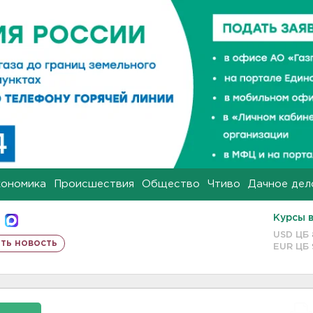
кономика
Происшествия
Общество
Чтиво
Дачное дел
Курсы 
USD ЦБ
ть новость
EUR ЦБ