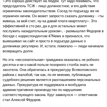
«Это хорошо действует на людей. Тут надо понимать, что
председатель ТСЖ - лицо должностное, и его действия
ограничены законодательством. Сосед по подъезду же не
ограничен ничем. Он может запросто сказать должнику - «ты
живешь за мой счет, ну-ка давай плати квартплату». Это
эффективней в сто раз, да и для остальных может
послужить назидательным уроком», - размышлял Федоров в
беседе с корреспондентом 47News и признался, что
вывешивал на сайт и просто в подъезде данные о
должниках регулярно. И, кстати, помогало — люди начинали
возвращать долги.
Но эта «несознательная» гражданка оказалась не робкого
десятка и ни о какой пользе позорного столба знать не
захотела. Она обратилась в прокуратуру Всеволожского
района с жалобой, так как, по ее мнению, публикация
судебного решения является разглашением персональных
данных. Прокуратура ее поддержала и возбудила
административное производство по нарушению
соответствующего закона. Круг замкнулся — ответчиком
стал Алексей Фёдоров.