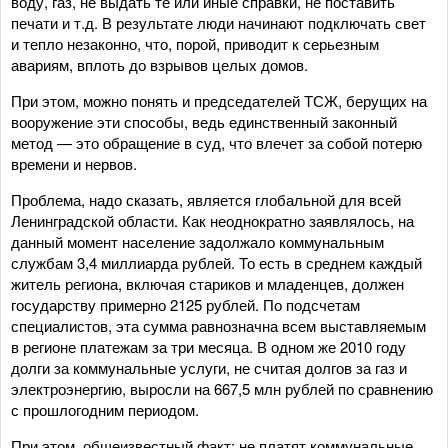
воду, газ, не выдать те или иные справки, не поставить
печати и т.д. В результате люди начинают подключать свет
и тепло незаконно, что, порой, приводит к серьезным
авариям, вплоть до взрывов целых домов.
При этом, можно понять и председателей ТСЖ, берущих на
вооружение эти способы, ведь единственный законный
метод — это обращение в суд, что влечет за собой потерю
времени и нервов.
Проблема, надо сказать, является глобальной для всей
Ленинградской области. Как неоднократно заявлялось, на
данный момент население задолжало коммунальным
службам 3,4 миллиарда рублей. То есть в среднем каждый
житель региона, включая стариков и младенцев, должен
государству примерно 2125 рублей. По подсчетам
специалистов, эта сумма равнозначна всем выставляемым
в регионе платежам за три месяца. В одном же 2010 году
долги за коммунальные услуги, не считая долгов за газ и
электроэнергию, выросли на 667,5 млн рублей по сравнению
с прошлогодним периодом.
При этом, общеизвестный факт: не платят коммунальные