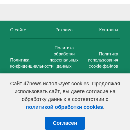
О сайте
Реклама
Контакты
Политика
обработки
Политика
Политика
персональных
использования
конфиденциальности
данных
cookie-файлов
Сайт 47news использует cookies. Продолжая
использовать сайт, вы даете согласие на
©
47 новостей (47 news)
2005 — 2026 г.
обработку данных в соответствии с
Свидетельство о регистрации СМИ Эл № ФС 77-39848, выдано
Федеральной службой по надзору в сфере связи,
.
политикой обработки cookies
информационных технологий и массовых коммуникаций
(Роскомнадзор) от 18 мая 2010г.
Согласен