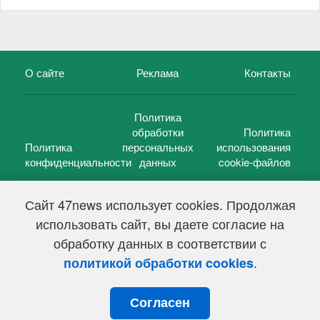
О сайте
Реклама
Контакты
Политика
обработки
Политика
Политика
персональных
использования
конфиденциальности
данных
cookie-файлов
Сайт 47news использует cookies. Продолжая
использовать сайт, вы даете согласие на
©
47 новостей (47 news)
2005 — 2026 г.
обработку данных в соответствии с
Свидетельство о регистрации СМИ Эл № ФС 77-39848, выдано
Федеральной службой по надзору в сфере связи,
.
политикой обработки cookies
информационных технологий и массовых коммуникаций
(Роскомнадзор) от 18 мая 2010г.
Согласен