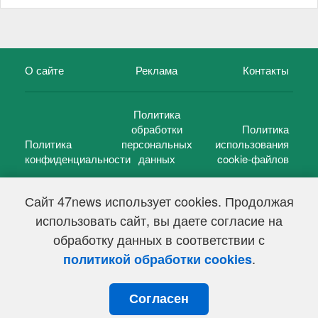
О сайте
Реклама
Контакты
Политика
обработки
Политика
Политика
персональных
использования
конфиденциальности
данных
cookie-файлов
Сайт 47news использует cookies. Продолжая
использовать сайт, вы даете согласие на
©
47 новостей (47 news)
2005 — 2026 г.
обработку данных в соответствии с
Свидетельство о регистрации СМИ Эл № ФС 77-39848, выдано
Федеральной службой по надзору в сфере связи,
.
политикой обработки cookies
информационных технологий и массовых коммуникаций
(Роскомнадзор) от 18 мая 2010г.
Согласен