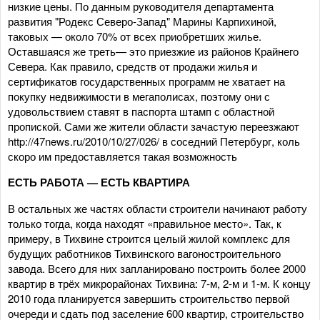
низкие цены. По данным руководителя департамента
развития "Родекс Северо-Запад" Марины Карпихиной,
таковых — около 70% от всех приобретших жилье.
Оставшаяся же треть— это приезжие из районов Крайнего
Севера. Как правило, средств от продажи жилья и
сертификатов государственных программ не хватает на
покупку недвижимости в мегаполисах, поэтому они с
удовольствием ставят в паспорта штамп с областной
пропиской. Сами же жители области зачастую переезжают
http://47news.ru/2010/10/27/026/ в соседний Петербург, коль
скоро им предоставляется такая возможность
ЕСТЬ РАБОТА — ЕСТЬ КВАРТИРА
В остальных же частях области строители начинают работу
только тогда, когда находят «правильное место». Так, к
примеру, в Тихвине строится целый жилой комплекс для
будущих работников Тихвинского вагоностроительного
завода. Всего для них запланировано построить более 2000
квартир в трёх микрорайонах Тихвина: 7-м, 2-м и 1-м. К концу
2010 года планируется завершить строительство первой
очереди и сдать под заселение 600 квартир, строительство