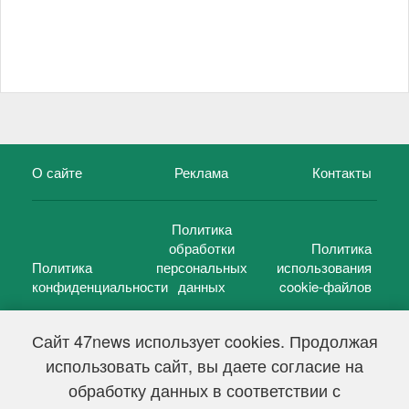
О сайте
Реклама
Контакты
Политика
обработки
Политика
Политика
персональных
использования
конфиденциальности
данных
cookie-файлов
Сайт 47news использует cookies. Продолжая
использовать сайт, вы даете согласие на
©
47 новостей (47 news)
2005 — 2026 г.
обработку данных в соответствии с
Свидетельство о регистрации СМИ Эл № ФС 77-39848, выдано
Федеральной службой по надзору в сфере связи,