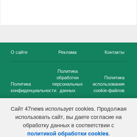
О сайте
Реклама
Контакты
Политика
обработки
Политика
Политика
персональных
использования
конфиденциальности
данных
cookie-файлов
Сайт 47news использует cookies. Продолжая
использовать сайт, вы даете согласие на
©
47 новостей (47 news)
2005 — 2026 г.
обработку данных в соответствии с
Свидетельство о регистрации СМИ Эл № ФС 77-39848, выдано
Федеральной службой по надзору в сфере связи,
.
политикой обработки cookies
информационных технологий и массовых коммуникаций