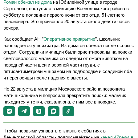
Роман сбежал из дома
на Юбилейной улице в городе
Сертолово, поступило в милицию Всеволожского района в
субботу в половине первого ночи от его отца, 51-летнего
пенсионера. Это произошло 20 августа около девяти часов
вечера.
Как сообщает АН "
Оперативное прикрытие
", школьник
наблюдается у психиатра. Из дома он сбежал после ссоры с
отцом. Сотрудники милиции были ориентированы на поиски
светловолосого мальчика со следом от ожога кипятком на
передней части шеи и верхней части груди, с
пятисантиметровым шрамом на подбородке и ссадиной лба
и переносицы после падения с высоты.
Но 22 августа в милицию Московского района позвонила
мать школьника и попросила прекратить поиски: мальчик
находится у тетки, сказала она, с ним все в порядке.
Чтобы первыми узнавать о главных событиях в
Ленинградской области - подписывайтесь на
канал 47news в