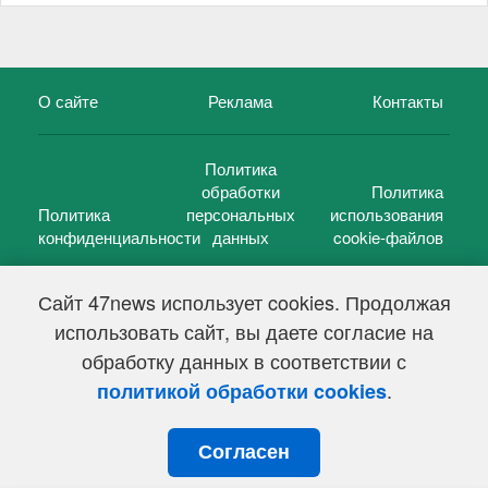
О сайте
Реклама
Контакты
Политика
обработки
Политика
Политика
персональных
использования
конфиденциальности
данных
cookie-файлов
Сайт 47news использует cookies. Продолжая
использовать сайт, вы даете согласие на
©
47 новостей (47 news)
2005 — 2026 г.
обработку данных в соответствии с
Свидетельство о регистрации СМИ Эл № ФС 77-39848, выдано
Федеральной службой по надзору в сфере связи,
.
политикой обработки cookies
информационных технологий и массовых коммуникаций
(Роскомнадзор) от 18 мая 2010г.
Согласен