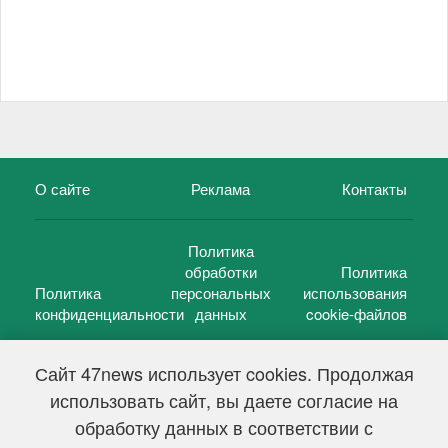
О сайте
Реклама
Контакты
Политика
обработки
Политика
Политика
персональных
использования
конфиденциальности
данных
cookie-файлов
Сайт 47news использует cookies. Продолжая
использовать сайт, вы даете согласие на
©
47 новостей (47 news)
2005 — 2026 г.
обработку данных в соответствии с
Свидетельство о регистрации СМИ Эл № ФС 77-39848, выдано
Федеральной службой по надзору в сфере связи,