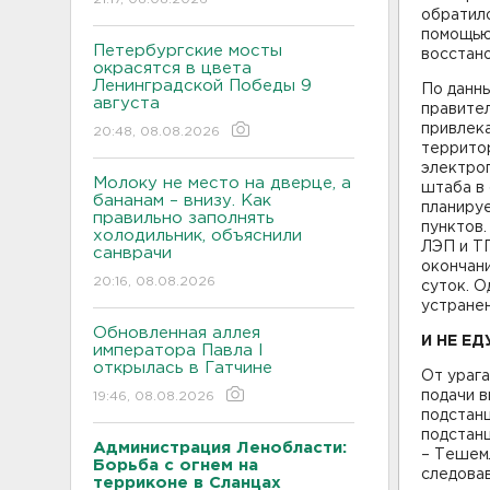
обратило
помощью 
Петербургские мосты
восстано
окрасятся в цвета
Ленинградской Победы 9
По данн
августа
правител
привлека
20:48, 08.08.2026
террито
электро
Молоку не место на дверце, а
штаба в 
бананам – внизу. Как
планиру
правильно заполнять
пунктов.
холодильник, объяснили
ЛЭП и ТП
санврачи
окончан
20:16, 08.08.2026
суток. О
устранен
Обновленная аллея
И НЕ ЕД
императора Павла I
открылась в Гатчине
От ураг
подачи 
19:46, 08.08.2026
подстан
подстан
Администрация Ленобласти:
– Тешемл
Борьба с огнем на
следова
терриконе в Сланцах