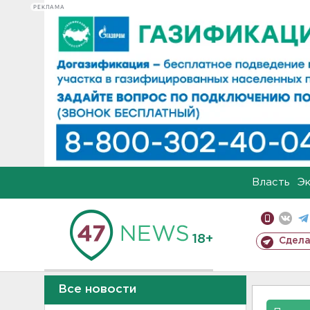
РЕКЛАМА
Власть
Э
18+
Сдела
Все новости