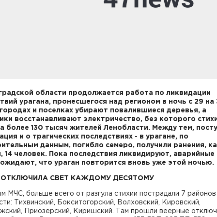
градской области продолжается работа по ликвидации
твий урагана, пронесшегося над регионом в ночь с 29 на
 городах и поселках убирают повалившиеся деревья, а
ики восстанавливают электричество, без которого стих
а более 130 тысяч жителей Ленобласти. Между тем, пост
ция и о трагических последствиях - в урагане, по
ительным данным, погибло семеро, получили ранения, к
, 14 человек. Пока последствия ликвидируют, аварийные
ожидают, что ураган повторится вновь уже этой ночью.
 ОТКЛЮЧИЛА СВЕТ КАЖДОМУ ДЕСЯТОМУ
м МЧС, больше всего от разгула стихии пострадали 7 районов
ти: Тихвинский, Бокситогорский, Волховский, Кировский,
жский, Приозерский, Киришский. Там прошли веерные отклю