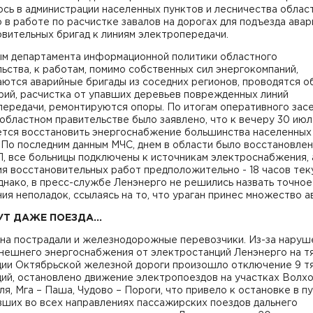
сь в администрации населенных пунктов и лесничества област
в работе по расчистке завалов на дорогах для подъезда авар
вительных бригад к линиям электропередачи.
ым департамента информационной политики областного
ьства, к работам, помимо собственных сил энергокомпаний,
ются аварийные бригады из соседних регионов, проводятся о
рий, расчистка от упавших деревьев поврежденных линий
передачи, ремонтируются опоры. По итогам оперативного зас
областном правительстве было заявлено, что к вечеру 30 июл
ется восстановить энергоснабжение большинства населенных
 По последним данным МЧС, днем в области было восстановле
, все больницы подключены к источникам электроснабжения, 
ия восстановительных работ предположительно - 18 часов те
днако, в пресс-службе Ленэнерго не решились назвать точное
ия неполадок, ссылаясь на то, что ураган принес множество а
УТ ДАЖЕ ПОЕЗДА...
ана пострадали и железнодорожные перевозчики. Из-за наруш
внешнего энергоснабжения от электростанций Ленэнерго на т
ции Октябрьской железной дороги произошло отключение 9 т
ций, остановлено движение электропоездов на участках Волх
я, Мга – Паша, Чудово – Пороги, что привело к остановке в п
вших во всех направлениях пассажирских поездов дальнего