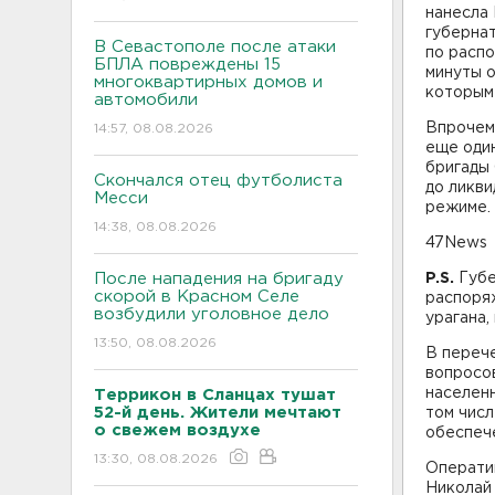
нанесла 
губерна
В Севастополе после атаки
по расп
БПЛА повреждены 15
минуты о
многоквартирных домов и
которым 
автомобили
Впрочем
14:57, 08.08.2026
еще один
бригады
Скончался отец футболиста
до ликви
Месси
режиме.
14:38, 08.08.2026
47News
После нападения на бригаду
P.S.
Губе
скорой в Красном Селе
распоря
возбудили уголовное дело
урагана,
13:50, 08.08.2026
В переч
вопросов
населен
Террикон в Сланцах тушат
52-й день. Жители мечтают
том числ
о свежем воздухе
обеспеч
13:30, 08.08.2026
Операти
Николай