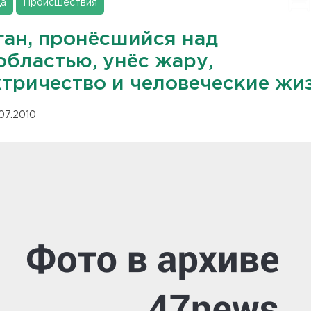
да
Происшествия
ган, пронёсшийся над
областью, унёс жару,
ктричество и человеческие жи
.07.2010