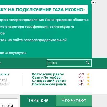
о
валют
Волховский район
+10
Санкт-Петербург
+14
82.17
Сланцевский район
+11
94.84
Приозерский район
+11
Темы дня
Что читают
1964