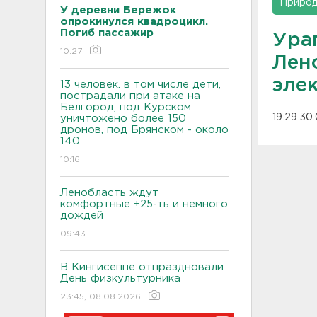
Приро
У деревни Бережок
опрокинулся квадроцикл.
Погиб пассажир
Ура
10:27
Лен
эле
13 человек. в том числе дети,
пострадали при атаке на
Белгород, под Курском
19:29 30
уничтожено более 150
дронов, под Брянском - около
140
10:16
Ленобласть ждут
комфортные +25-ть и немного
дождей
09:43
В Кингисеппе отпраздновали
День физкультурника
23:45, 08.08.2026