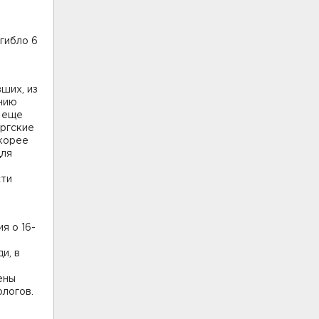
гибло 6
ших, из
ению
н еще
ургские
скорее
для
сти
я о 16-
и, в
ены
логов.