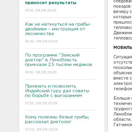
следова
приносит результаты
поездов 
19:14, 08.08.2026
вечеру с
которых 
пришлось
Как не наткнуться на грибы-
тепловоз
двойники – инструкция от
Движени
лесничества
тепловоз
18:42, 08.08.2026
МОБИЛЬ
По программе "Земский
Ситуация
доктор" в Ленобласть
отсутств
приехали 2,5 тысячи медиков
поскольк
18:10, 08.08.2026
объясни
вместе с
электроп
Признать и позволить.
телефоно
Индийский гуру дал советы
по борьбе с выгоранием
Больше в
17:32, 08.08.2026
техниче
труднос
Ленобла
Кому полезны белые грибы,
области,
рассказал диетолог
Гатчинск
17:00, 08.08.2026