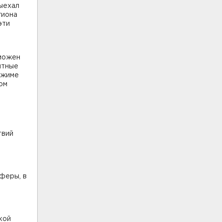
ыехал
гиона
эти
зможен
нтные
ежиме
ом
твий
феры, в
кой