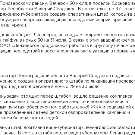
Приозерскому району. Вечером 30 июля, в поселок Сосново в
тор Ленобласти Валерий Сердюков. В правительстве 47-го ре
оряжению губернатора создали оперативный штаб, который в 
бсуждает вопросы ликвидации последствий аварий, причиной
стал ураган.
, как сообщает Ленэнерго, по сводкам Гидрометеоцентра во
 тайфун в ночь с 30 на 31 июля. В связи с этим аварийно-ремо
 ОАО «Ленэнерго» продолжают работать в круглосуточном р
дации последствий и восстановления эксплуатации в нормальн
рнатор Ленинградской области Валерий Сердюков подписал
жение о создании оперативного штаба по ликвидации последс
 прошедшего в регионе в ночь с 29 на 30 июля.
ень задач, стоящих перед штабом, вошло решение комплекса
, связанных с восстановлением энерго- и водоснабжения в
ных пунктах, обеспечением работы служб ЖКХ и социальной с
е проведением летней детской оздоровительной кампании и
ением безопасности людей.
вный штаб возглавил вице-губернатор Ленинградской области
 Пасяда. В состав штаба вошли вице-губернаторы Ленинградс