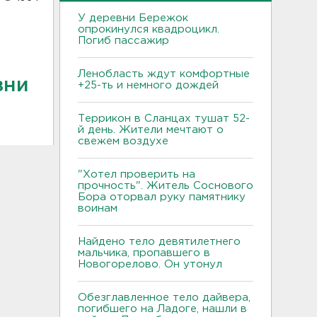
У деревни Бережок
опрокинулся квадроцикл.
Погиб пассажир
Ленобласть ждут комфортные
зни
+25-ть и немного дождей
Террикон в Сланцах тушат 52-
й день. Жители мечтают о
свежем воздухе
"Хотел проверить на
прочность". Житель Соснового
Бора оторвал руку памятнику
воинам
Найдено тело девятилетнего
мальчика, пропавшего в
Новогорелово. Он утонул
Обезглавленное тело дайвера,
погибшего на Ладоге, нашли в