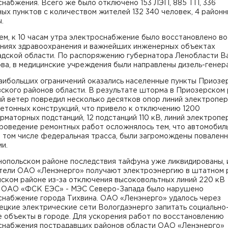
набжения. Всего же было отключено 153 ЛЭП, 885 ТП, 336
ых пунктов с количеством жителей 132 340 человек, 4 район
.
м, к 10 часам утра электроснабжение было восстановлено во
ниях здравоохранения и важнейших инженерных объектах
адской области. По распоряжению губернатора Ленобласти В
ва, в медицинские учреждения были направлены дизель-генер
наибольших ограничений оказались населенные пункты Приозе
вского районов области. В результате шторма в Приозерском
й ветер повредил несколько десятков опор линий электропер
етонных конструкций, что привело к отключению 1200
маторных подстанций, 12 подстанций 110 кВ, линий электропе
Проведение ремонтных работ осложнялось тем, что автомобил
в том числе федеральная трасса, были загромождены повален
и.
нопольском районе последствия тайфуна уже ликвидированы, 
тели ОАО «Ленэнерго» получают электроэнергию в штатном 
нском районе из-за отключения высоковольтных линий 220 кВ
 ОАО «ФСК ЕЭС» - МЭС Северо-Запада было нарушено
снабжение города Тихвина. ОАО «Ленэнерго» удалось через
ецкие электрические сети Вологдаэнерго запитать социально
 объекты в городе. Для ускорения работ по восстановлению
снабжения пострадавших районов области ОАО «Ленэнерго»