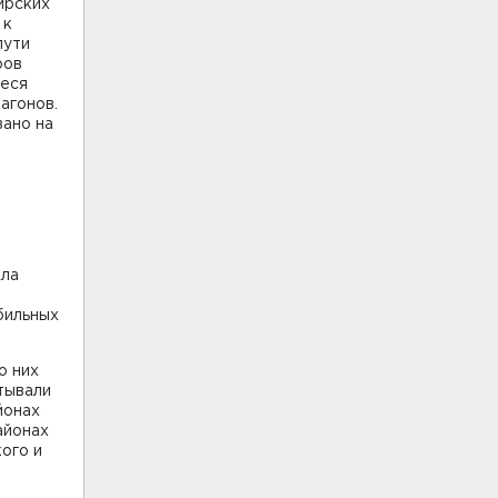
ирских
 к
пути
ров
иеся
агонов.
вано на
ала
бильных
о них
тывали
йонах
айонах
ого и