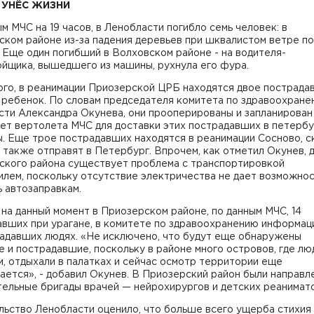
 УНЁС ЖИЗНИ
м МЧС на 19 часов, в Ленобласти погибло семь человек: в
ком районе из-за падения деревьев при шквалистом ветре по
 Еще один погибший в Волховском районе - на водителя-
ойщика, вышедшего из машины, рухнула его фура.
го, в реанимации Приозерской ЦРБ находятся двое пострадав
 ребенок. По словам председателя комитета по здравоохран
сти Александра Окунева, они прооперированы и запланирова
ет вертолета МЧС для доставки этих пострадавших в петерб
. Еще трое пострадавших находятся в реанимации Сосново, 
х также отправят в Петербург. Впрочем, как отметил Окунев, 
ского района существует проблема с транспортировкой
илем, поскольку отсутствие электричества не дает возможно
 автозаправкам.
 на данный момент в Приозерском районе, по данным МЧС, 14
вших при урагане, в комитете по здравоохранению информаци
радавших людях. «Не исключено, что будут еще обнаружены
 и пострадавшие, поскольку в районе много островов, где люд
, отдыхали в палатках и сейчас осмотр территории еще
ется», - добавил Окунев. В Приозерский район были направл
ельные бригады врачей — нейрохирургов и детских реанимато
льство Ленобласти оценило, что больше всего ущерба стихия