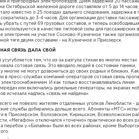
ния и пригородных электропоездов. Днем задержки 20 пассаж
на Октябрьской железной дороге составляли от 5 до 14 часов,
тало известно о 25 поездах дальнего следования, задержка в 
сократилась до 3-4 часов. Для организации доставки пассажи
 убрать с путей 69 грузовых составов, и теперь освободивш
ы используются в качестве тягловой силы для пассажирских в
е электричек на участке Сосново-Кузнечное также организо
ной тяге двумя составами - на Кузнечное и Приозерск.
НАЯ СВЯЗЬ ДАЛА СБОЙ
 усугубляется тем, что из-за разгула стихии во многих местах
овала сотовая связь. Это вводило людей в состояние паники,
у многие не могут дозвониться до своих родных и близких. Как
ли в пресс-службах компаний-операторов сотовая связь проп
 электроснабжением. И как только восстанавливались линии
ередач или включались дизельные генераторы, на экранах мо
в исчезала надпись «связь не найдена».
сего не повезло жителям отдаленных уголков Ленобласти - д
ские службы добирались дольше всего. Абоненты «МТС» испы
ти в Приозерском, Волховском, Киришском, Всеволожском ра
сти, «Мегафон» отключался «точечно» практически во всех р
 а перебои у «Билайна» были во всех районах, кроме Выборгск
ого.