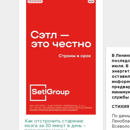
РЕКЛАМА
В Ленин
последс
июля. В
энергет
оставил
информа
предвар
минимум
службы 
СТИХИЯ
По данны
Как отстрочить старение
Леноблас
мозга за 30 минут в день –
Всеволо