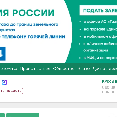
кономика
Происшествия
Общество
Чтиво
Дачное дел
Курсы 
USD ЦБ
ть новость
EUR ЦБ