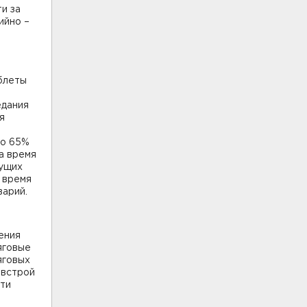
и за
ийно –
блеты
едания
я
но 65%
а время
кущих
 время
варий.
ения
яговые
яговых
овстрой
ути