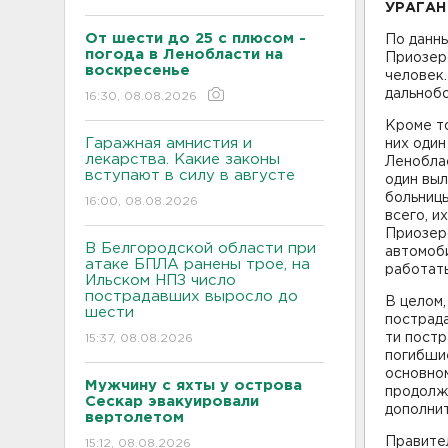
УРАГАН
От шести до 25 с плюсом -
По данны
погода в Ленобласти на
Приозерс
воскресенье
человек.
дальноб
16:30, 08.08.2026
Кроме то
Гаражная амнистия и
них один
лекарства. Какие законы
Ленобла
вступают в силу в августе
один выл
больницы
16:00, 08.08.2026
всего, и
Приозер
В Белгородской области при
автомоб
атаке БПЛА ранены трое, на
работать
Ильском НПЗ число
пострадавших выросло до
В целом,
шести
пострада
ти пост
15:37, 08.08.2026
погибшие
основном
Мужчину с яхты у острова
продолжа
Сескар эвакуировали
дополнит
вертолетом
Правите
15:12, 08.08.2026