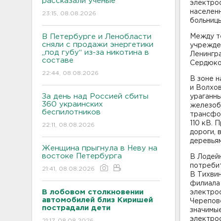
рассказали ученые
электрос
населенн
23:15, 08.08.2026
больницы
В Петербурге и Ленобласти
Между те
сняли с продажи энергетики
учрежде
„под губу“ из-за никотина в
Ленингр
составе
Сердюко
22:44, 08.08.2026
В зоне 
и Волхо
За день над Россией сбиты
ураганны
360 украинских
железоб
беспилотников
трансфор
110 кВ. 
22:11, 08.08.2026
дороги, 
деревьям
Женщина прыгнула в Неву на
востоке Петербурга
В Лодей
потреби
21:41, 08.08.2026
В Тихви
филиала
В лобовом столкновении
электро
автомобилей близ Киришей
Черепов
пострадали дети
значимые
электро
21:17, 08.08.2026