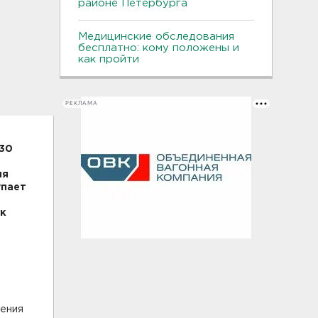
районе Петербурга
Медицинские обследования
бесплатно: кому положены и
как пройти
РЕКЛАМА
 30
ия
упает
ак
чения