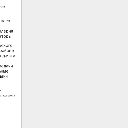
ные
 всех
алерия
аторы.
рского
 районе
едачи и
редачи
ьные
ными
и
режиме.
-