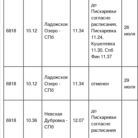
до
Пискаревки
согласно
Ладожское
расписания,
26
6818
10.12
Озеро -
11.34
Пискаревка
июля
СПб
11.24,
Кушелевка
11.30, Спб
Фин 11.37
Ладожское
29
6818
10.12
Озеро -
11.34
отменен
июля
СПб
до
Невская
Пискаревки
6918
10.36
Дубровка -
12.07
согласно
СПб
расписания