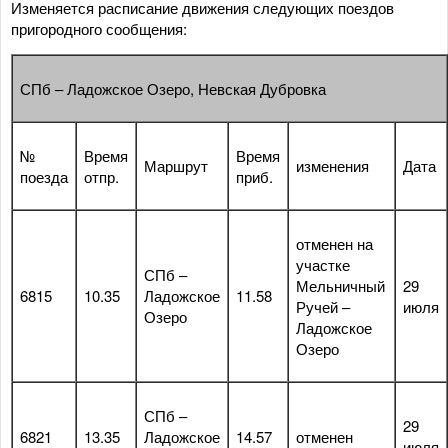
Изменяется расписание движения следующих поездов
пригородного сообщения:
СПб – Ладожское Озеро, Невская Дубровка
№
Время
Время
Маршрут
изменения
Дата
поезда
отпр.
приб.
отменен на
участке
СПб –
Мельничный
29
6815
10.35
Ладожское
11.58
Ручей –
июля
Озеро
Ладожское
Озеро
СПб –
29
6821
13.35
Ладожское
14.57
отменен
июля