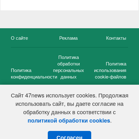
О сайте
Реклама
Контакты
Политика
обработки
Политика
Политика
персональных
использования
конфиденциальности
данных
cookie-файлов
Сайт 47news использует cookies. Продолжая
использовать сайт, вы даете согласие на
©
47 новостей (47 news)
2005 — 2026 г.
обработку данных в соответствии с
Свидетельство о регистрации СМИ Эл № ФС 77-39848, выдано
Федеральной службой по надзору в сфере связи,
.
политикой обработки cookies
информационных технологий и массовых коммуникаций
(Роскомнадзор) от 18 мая 2010г.
Согласен