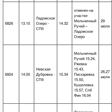
отменен на
участке
Ладожское
Мельничный
29
6826
13.10
Озеро -
14.32
Ручей –
июля
СПб
Ладожское
Озеро
Мельничный
Ручей 15.24,
Ржевка
Невская
15.43,
26,27
6924
14.00
Дубровка -
15.34
Пискаревка
июля
СПб
15.50,
Кушелевка
15.57, Спб
Фин 16.04
Ладожское