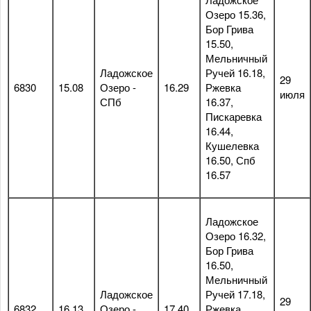
Озеро 15.36,
Бор Грива
15.50,
Мельничный
Ладожское
Ручей 16.18,
29
6830
15.08
Озеро -
16.29
Ржевка
июля
СПб
16.37,
Пискаревка
16.44,
Кушелевка
16.50, Спб
16.57
Ладожское
Озеро 16.32,
Бор Грива
16.50,
Мельничный
Ладожское
Ручей 17.18,
29
6832
16.13
Озеро -
17.40
Ржевка