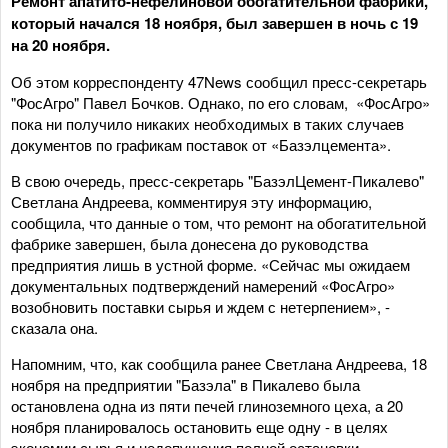
Ремонт апатито-нефелиновой обогатительной фабрики,
который начался 18 ноября, был завершен в ночь с 19
на 20 ноября.
Об этом корреспонденту 47News сообщил пресс-секретарь
"ФосАгро" Павел Бочков. Однако, по его словам, «ФосАгро»
пока ни получило никаких необходимых в таких случаев
документов по графикам поставок от «Базэлцемента».
В свою очередь, пресс-секретарь "БазэлЦемент-Пикалево"
Светлана Андреева, комментируя эту информацию,
сообщила, что данные о том, что ремонт на обогатительной
фабрике завершен, была донесена до руководства
предприятия лишь в устной форме. «Сейчас мы ожидаем
документальных подтверждений намерений «ФосАгро»
возобновить поставки сырья и ждем с нетерпением», -
сказала она.
Напомним, что, как сообщила ранее Светлана Андреева, 18
ноября на предприятии "Базэла" в Пикалево была
остановлена одна из пяти печей глиноземного цеха, а 20
ноября планировалось остановить еще одну - в целях
экономии сырья и недопущения полной остановки