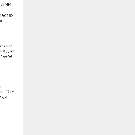
м АМИ-
местах
бо
режных
на дне
льное,
и
ет. Это
ждым