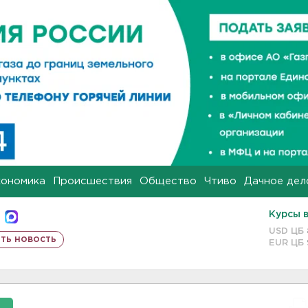
кономика
Происшествия
Общество
Чтиво
Дачное дел
Курсы 
USD ЦБ
ть новость
EUR ЦБ