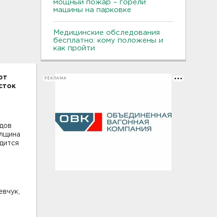
мощный пожар – горели
машины на парковке
Медицинские обследования
бесплатно: кому положены и
как пройти
ют
РЕКЛАМА
сток
удов
олщина
дится
евчук,