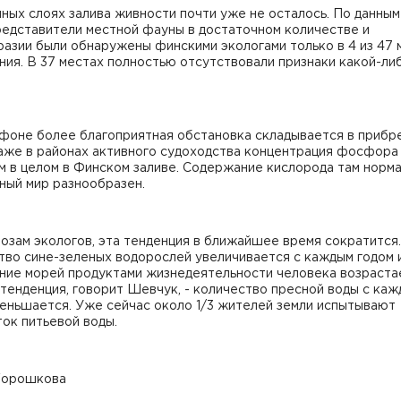
ных слоях залива живности почти уже не осталось. По данны
редставители местной фауны в достаточном количестве и
азии были обнаружены финскими экологами только в 4 из 47 
ия. В 37 местах полностью отсутствовали признаки какой-ли
 фоне более благоприятная обстановка складывается в приб
аже в районах активного судоходства концентрация фосфора 
м в целом в Финском заливе. Содержание кислорода там норма
ный мир разнообразен.
озам экологов, эта тенденция в ближайшее время сократится.
тво сине-зеленых водорослей увеличивается с каждым годом 
ние морей продуктами жизнедеятельности человека возраста
тенденция, говорит Шевчук, - количество пресной воды с ка
меньшается. Уже сейчас около 1/3 жителей земли испытывают
ок питьевой воды.
Горошкова