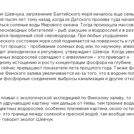
м Шевчука, загрязнение Балтийского моря началось еще семь
й тысяч лет тому назад, когда из Датского пролива туда начал
ться соленые воды Мирового океана. Тогда произошла массов
ресноводных обитателей – рыб, ракушек и водорослей и в рез
ался придонный слой сероводорода. При любых ухудшениях
еского состояния моря слой поднимается на поверхность и гу
тот процесс - пробивание соленых вод, или, по научному, апвел
ит эпизодически и регулярно, утверждает Шевчук. Когда уве
еных водорослей совпадают с апвеллингом – это приводит к
дному истощению и росту концентрации фосфора на глубине,
 сейчас превышают показатели лета прошлого года. Также 
не Финского залива увеличивается из-за того, что в водоем п
и фосфорные соединения: выбросы канализации и другие отхо
 плавал с экологической экспедицией по Финскому заливу, то
 удручающую картину: чем дальше от Невы, тем грязнее вода
ветных водорослей, особенно плачевная картина, около остр
– это граница между соленой и пресной водой, там вообще нич
- говорит эколог Шевчук.