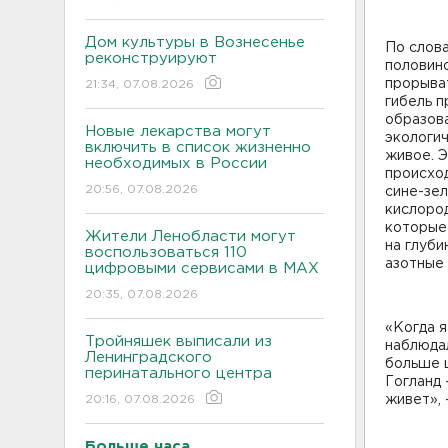
Дом культуры в Вознесенье
По слова
реконструируют
половино
прорыва
21:34, 07.08.2026
гибель п
образов
Новые лекарства могут
экологич
включить в список жизненно
живое. Э
необходимых в России
происход
20:56, 07.08.2026
сине-зел
кислоро
которые
Жители Ленобласти могут
на глуби
воспользоваться 110
азотные 
цифровыми сервисами в МАХ
20:35, 07.08.2026
«Когда я
Тройняшек выписали из
наблюдал
Ленинградского
больше ц
перинатального центра
Гогланд 
20:16, 07.08.2026
живет», 
Больше часа.