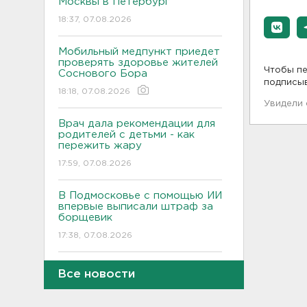
Москвы в Петербург
18:37, 07.08.2026
Мобильный медпункт приедет
проверять здоровье жителей
Чтобы пе
Соснового Бора
подписы
18:18, 07.08.2026
Увидели
Врач дала рекомендации для
родителей с детьми - как
пережить жару
17:59, 07.08.2026
В Подмосковье с помощью ИИ
впервые выписали штраф за
борщевик
17:38, 07.08.2026
В Тосно открыли
Все новости
перекрёсток, разбитый
самосвалами со стройки
ВСМ