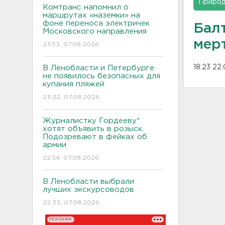
Приро
Комтранс напомнил о
маршрутах «наземки» на
фоне переноса электричек
Бал
Московского направления
мер
23:53, 07.08.2026
18:23 22
В Ленобласти и Петербурге
не появилось безопасных для
купания пляжей
23:32, 07.08.2026
Журналистку Гордееву*
хотят объявить в розыск.
Подозревают в фейках об
армии
22:54, 07.08.2026
В Ленобласти выбрали
лучших экскурсоводов
22:33, 07.08.2026
РЕКЛАМА