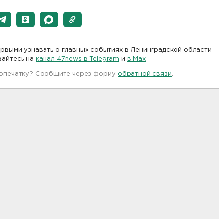
рвыми узнавать о главных событиях в Ленинградской области -
вайтесь на
канал 47news в Telegram
и
в Maх
 опечатку? Сообщите через форму
обратной связи
.