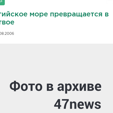
да
тийское море превращается в
твое
.08.2006