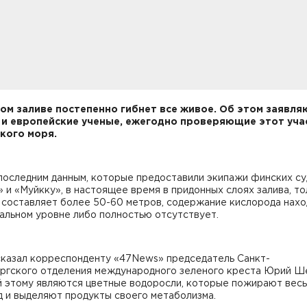
ом заливе постепенно гибнет все живое. Об этом заявля
 и европейские ученые, ежегодно проверяющие этот уча
кого моря.
последним данным, которые предоставили экипажи финских с
 и «Муйкку», в настоящее время в придонных слоях залива, т
 составляет более 50-60 метров, содержание кислорода нахо
альном уровне либо полностью отсутствует.
сказал корреспонденту «47News» председатель Санкт-
ргского отделения международного зеленого креста Юрий Ш
й этому являются цветные водоросли, которые пожирают весь
 и выделяют продукты своего метаболизма.