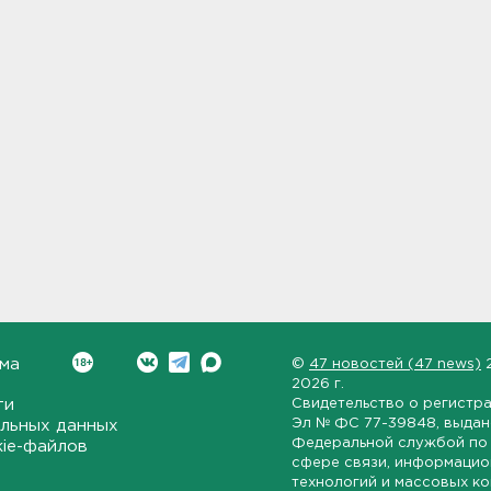
ма
©
47 новостей (47 news)
2026 г.
ти
Свидетельство о регистр
Эл № ФС 77-39848
, выда
льных данных
Федеральной службой по 
kie-файлов
сфере связи, информаци
технологий и массовых к