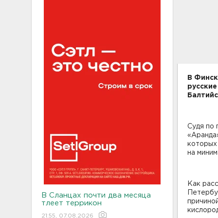
В Финск
русские
Балтийс
Судя по 
«Аранда»
которых
на миним
Как рас
Петербу
В Сланцах почти два месяца
причино
тлеет террикон
кислород
21:55, 07.08.2026