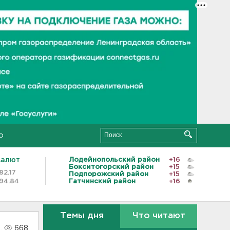
о
валют
Лодейнопольский район
+16
Бокситогорский район
+15
82.17
Подпорожский район
+15
94.84
Гатчинский район
+16
Темы дня
Что читают
668