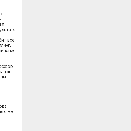
 с
и
ая
ультате
бит все
линг,
личения
фосфор
опадают
ды.
 –
ова
его не