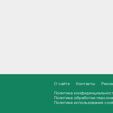
17:19, 07.08.2026
В вузы Петербурга по квоте
для участников СВО и их
детей поступили 3,4 тысячи
человек
16:57, 07.08.2026
Найдено тело
девятилетнего мальчика,
пропавшего в
Новогорелово. Он утонул
16:41, 07.08.2026
Бывшего директора Popcorn
Books приговорили к 4 годам
О сайте
Контакты
Рекла
условно
16:16, 07.08.2026
Политика конфиденциальнос
Политика обработки персона
Политика использования coo
Выходные в Ленобласти
порадуют теплом. Но
местами будет дождливо и