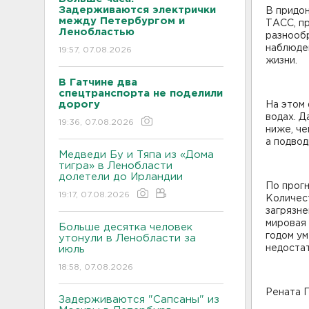
Задерживаются электрички
В придон
между Петербургом и
ТАСС, п
Ленобластью
разнообр
наблюден
19:57, 07.08.2026
жизни.
В Гатчине два
спецтранспорта не поделили
дорогу
На этом
водах. Д
19:36, 07.08.2026
ниже, че
а подвод
Медведи Бу и Тяпа из «Дома
тигра» в Ленобласти
долетели до Ирландии
По прогн
19:17, 07.08.2026
Количес
загрязне
мировая 
Больше десятка человек
годом у
утонули в Ленобласти за
недостат
июль
18:58, 07.08.2026
Рената 
Задерживаются "Сапсаны" из