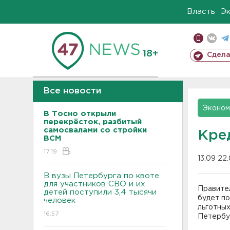
Власть
Э
18+
Сдела
Все новости
Эконом
В Тосно открыли
перекрёсток, разбитый
самосвалами со стройки
Кре
ВСМ
17:19
13:09 22
В вузы Петербурга по квоте
для участников СВО и их
Правите
детей поступили 3,4 тысячи
будет по
человек
льготны
16:57
Петербу