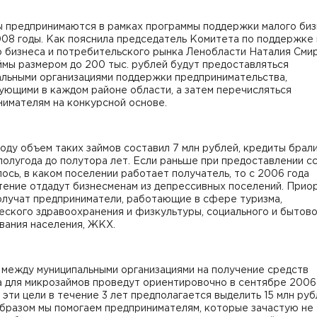
ы предпринимаются в рамках программы поддержки малого биз
08 годы. Как пояснила председатель Комитета по поддержке 
 бизнеса и потребительского рынка Ленобласти Наталия Смир
мы размером до 200 тыс. рублей будут предоставляться
альными организациями поддержки предпринимательства,
ующими в каждом районе области, а затем перечисляться
имателям на конкурсной основе.
оду объем таких займов составил 7 млн рублей, кредиты брали
полугода до полутора лет. Если раньше при предоставлении сс
ось, в каком поселении работает получатель, то с 2006 года
тение отдадут бизнесменам из депрессивных поселений. Прио
олучат предприниматели, работающие в сфере туризма,
ского здравоохранения и физкультуры, социального и бытов
вания населения, ЖКХ.
 между муниципальными организациями на получение средств
 для микрозаймов проведут ориентировочно в сентябре 2006 
 эти цели в течение 3 лет предполагается выделить 15 млн руб
образом мы помогаем предпринимателям, которые зачастую не