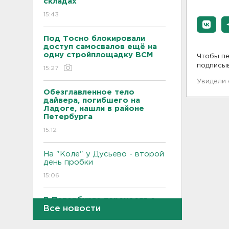
складах
15:43
Под Тосно блокировали
доступ самосвалов ещё на
одну стройплощадку ВСМ
Чтобы пе
подписы
15:27
Увидели
Обезглавленное тело
дайвера, погибшего на
Ладоге, нашли в районе
Петербурга
15:12
На "Коле" у Дусьево - второй
день пробки
15:06
В Петербурге переносят с
Московского вокзала еще
Все новости
ряд электричек