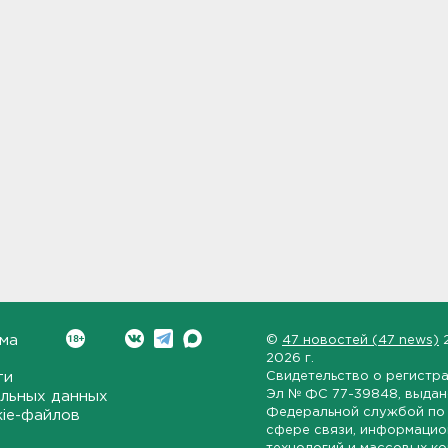
ма
©
47 новостей (47 news)
2026 г.
ти
Свидетельство о регистр
Эл № ФС 77-39848
, выда
льных данных
Федеральной службой по 
kie-файлов
сфере связи, информаци