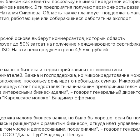
ы банкам как клиенты, поскольку не имеют кредитной истории
аймов невелик. Эти предприятия получают возможность развит
 Наталия Смирнова. Область также планирует поддержать мал
ятия, работающие или собирающиеся работать на экспорт.
урсной основе выберут коммерсантов, которым область
ирует до 50% затрат на получение международного сертифик
 ISO. На эти цели предусмотрено 4,5 млн рублей.
е малого бизнеса и территорий зависит от инициативы
нимателей. Важна и господдержка, но микрокредитование мож
оложение, поскольку речь идет о небольших суммах. Микроза
очередь стоит предоставлять начинающим предпринимателям 
 интересными бизнес-идеями", – говорит генеральный директ
и "Карельское молоко" Владимир Ефремов.
держка малому бизнесу важна, но было бы хорошо, если бы п
ась и райцентрам с развитым бизнесом, откуда идет управлен
 в том числе и депрессивными, поселениями", – говорит генера
р ООО "Диана-Тур" Надежда Шевчук.