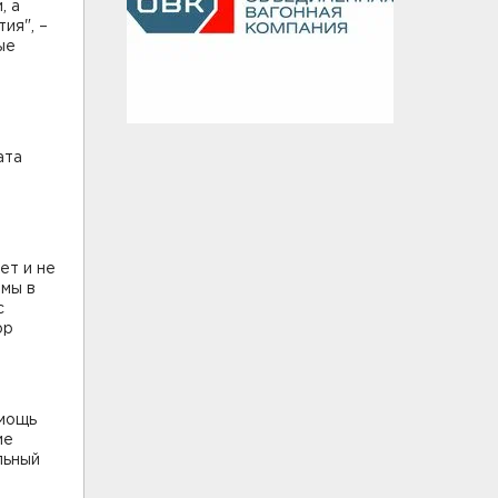
, а
ия", –
ые
ата
ет и не
ймы в
с
ор
омощь
ие
льный