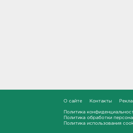
15:00
Работника почты в Рябово
обвиняют в присвоении 400
тысяч рублей
14:46
Верховный суд просят снять
партию "Яблоко" с выборов
14:31
Рабочего придавило
бетонным блоком в
Тосненском районе
14:25
О сайте
Контакты
Рекла
Дачников ждет реверс на
"Скандинавии"
Политика конфиденциальнос
14:18
Политика обработки персона
Политика использования coo
В Петербурге задержали