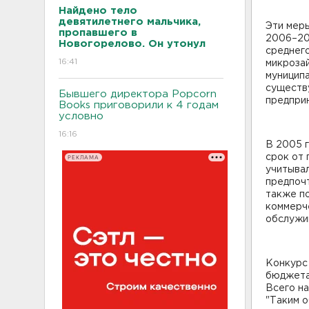
Найдено тело
девятилетнего мальчика,
Эти мер
пропавшего в
2006–20
Новогорелово. Он утонул
среднего
16:41
микрозай
муницип
существ
Бывшего директора Popcorn
предприн
Books приговорили к 4 годам
условно
16:16
В 2005 г
срок от 
РЕКЛАМА
учитывал
предпоч
также п
коммерче
обслужи
Конкурс
бюджета
Всего на
"Таким 