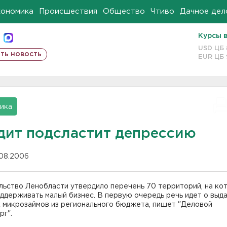
кономика
Происшествия
Общество
Чтиво
Дачное дел
Курсы 
USD ЦБ
ть новость
EUR ЦБ
ика
дит подсластит депрессию
.08.2006
льство Ленобласти утвердило перечень 70 территорий, на ко
ддерживать малый бизнес. В первую очередь речь идет о выд
х микрозаймов из регионального бюджета, пишет "Деловой
рг".