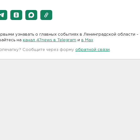
рвыми узнавать о главных событиях в Ленинградской области -
вайтесь на
канал 47news в Telegram
и
в Maх
 опечатку? Сообщите через форму
обратной связи
.