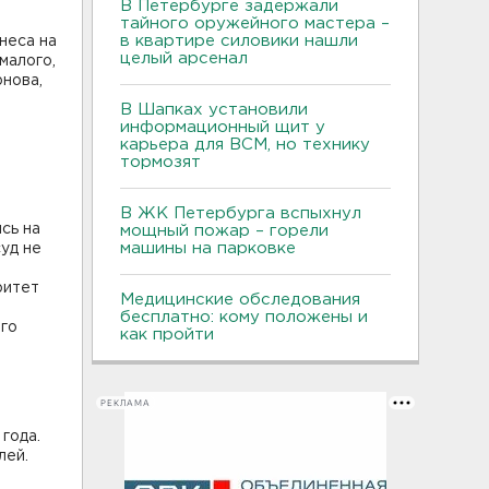
В Петербурге задержали
тайного оружейного мастера –
в квартире силовики нашли
неса на
целый арсенал
малого,
нова,
В Шапках установили
информационный щит у
карьера для ВСМ, но технику
тормозят
В ЖК Петербурга вспыхнул
сь на
мощный пожар – горели
машины на парковке
уд не
ритет
Медицинские обследования
бесплатно: кому положены и
ого
как пройти
РЕКЛАМА
года.
лей.