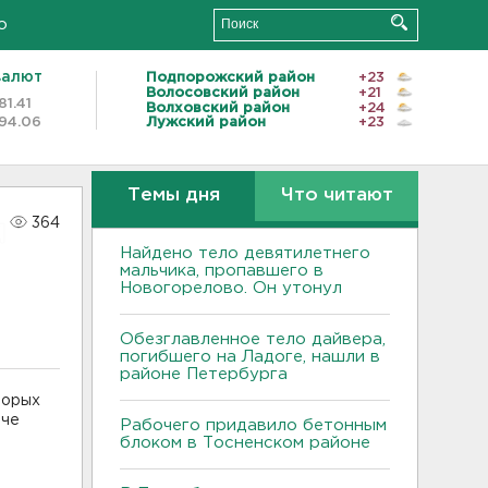
о
валют
Подпорожский район
+23
Волосовский район
+21
81.41
Волховский район
+24
94.06
Лужский район
+23
Темы дня
Что читают
364
Найдено тело девятилетнего
мальчика, пропавшего в
Новогорелово. Он утонул
Обезглавленное тело дайвера,
погибшего на Ладоге, нашли в
районе Петербурга
торых
аче
Рабочего придавило бетонным
блоком в Тосненском районе