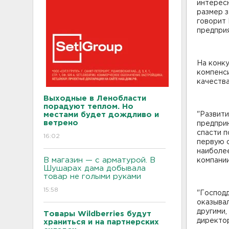
интересн
размер з
говорит
предпри
На конк
компенс
качества
Выходные в Ленобласти
порадуют теплом. Но
местами будет дождливо и
"Развити
ветрено
предпри
спасти п
16:02
первую 
наиболее
В магазин — с арматурой. В
компани
Шушарах дама добывала
товар не голыми руками
15:58
"Господ
оказывал
другими,
Товары Wildberries будут
директо
храниться и на партнерских