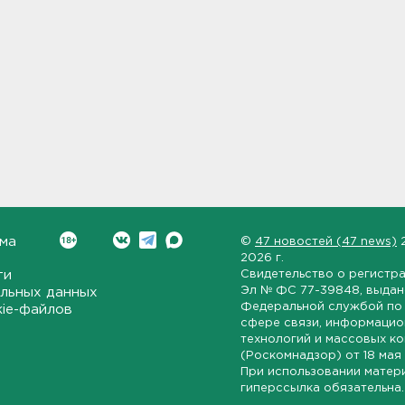
ма
©
47 новостей (47 news)
2026 г.
ти
Свидетельство о регистр
Эл № ФС 77-39848
, выда
льных данных
Федеральной службой по 
kie-файлов
сфере связи, информаци
технологий и массовых к
(Роскомнадзор) от
18 мая
При использовании матер
гиперссылка обязательна.