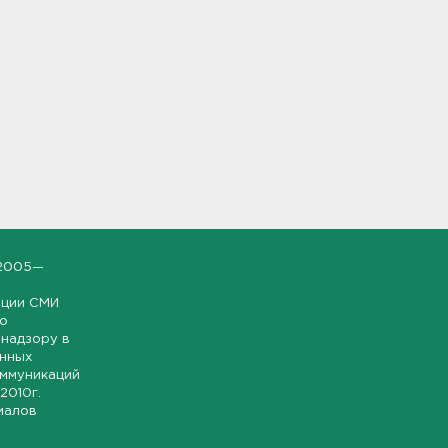
2005—
ации СМИ
но
надзору в
онных
оммуникаций
 2010г.
иалов