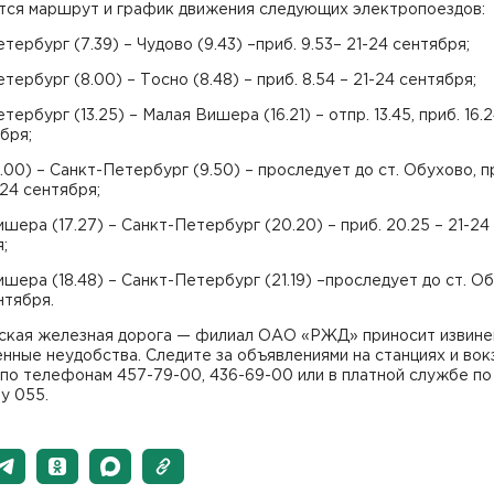
тся маршрут и график движения следующих электропоездов:
тербург (7.39) – Чудово (9.43) –приб. 9.53– 21-24 сентября;
тербург (8.00) – Тосно (8.48) – приб. 8.54 – 21-24 сентября;
тербург (13.25) – Малая Вишера (16.21) – отпр. 13.45, приб. 16.2
бря;
.00) – Санкт-Петербург (9.50) – проследует до ст. Обухово, п
-24 сентября;
шера (17.27) – Санкт-Петербург (20.20) – приб. 20.25 – 21-24
;
шера (18.48) – Санкт-Петербург (21.19) –проследует до ст. О
нтября.
ская железная дорога — филиал ОАО «РЖД» приносит извине
нные неудобства. Следите за объявлениями на станциях и вок
по телефонам 457-79-00, 436-69-00 или в платной службе по
у 055.