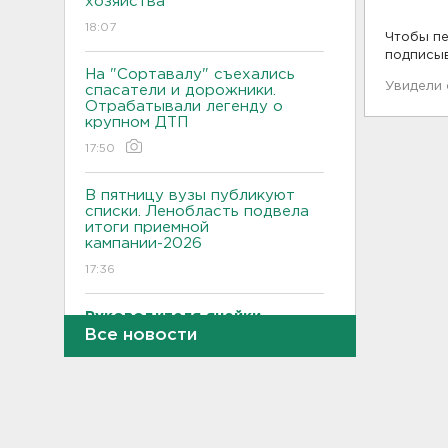
хозяйства
18:07
Чтобы пе
подписы
На "Сортавалу" съехались
Увидели
спасатели и дорожники.
Отрабатывали легенду о
крупном ДТП
17:50
В пятницу вузы публикуют
списки. Ленобласть подвела
итоги приемной
кампании-2026
17:36
Руководителя ячейки
мормонов из Выборга
Все новости
задержали за
финансирование ФБК*
17:21
В Сестрорецке бабахнуло в