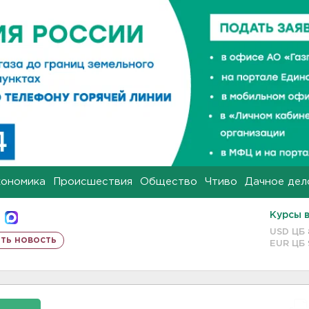
кономика
Происшествия
Общество
Чтиво
Дачное дел
Курсы 
USD ЦБ
ть новость
EUR ЦБ