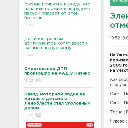
Коммун
Ученые пришли к выводу, что
дача или проживание рядом с
парком спасает от этой
Эле
болезни
отм
19:07
19:52 18
Для иностранных
абитуриентов хотят ввести
экзамен по русскому
На Октя
18:49
произво
2009 го
Смертельное ДТП
на учас
произошло на КАД у Низино
Как соо
18:23
следующ
Наезд моторной лодки на
Санкт-Пе
матрас с детьми в
Ленобласти стал уголовным
Санкт-Пе
делом
Тосно (1
18:22
Чудово (
РЕКЛАМА