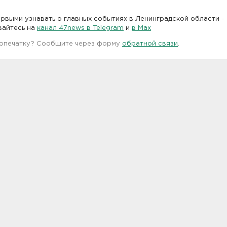
рвыми узнавать о главных событиях в Ленинградской области -
вайтесь на
канал 47news в Telegram
и
в Maх
 опечатку? Сообщите через форму
обратной связи
.