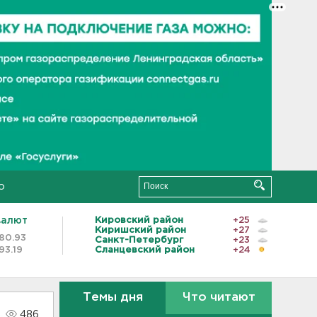
о
валют
Кировский район
+25
Киришский район
+27
80.93
Санкт-Петербург
+23
93.19
Сланцевский район
+24
Темы дня
Что читают
486