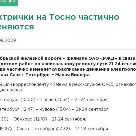
икации
ктрички на Тосно частично
еняются
.09.2009
брьской железной дороге – филиале ОАО «РЖД» в связи
дством работ по капитальному ремонту пути 21-24 сент
да частично изменяется расписание движения электроп
тках Санкт-Петербург – Малая Вишера.
бщили корреспонденту 47News в ресс-службе ОЖД, отменяю
ие поезда:
тербург (10.00) – Тосно (10.54) – 21-24 сентября;
тербург (12.47) – Чудово (15.04) – 21-24 сентября;
1.30) – Обухово (12.10) – 21-24 сентября:
15.27) – Санкт-Петербург (17.32) – 21-24 сентября.