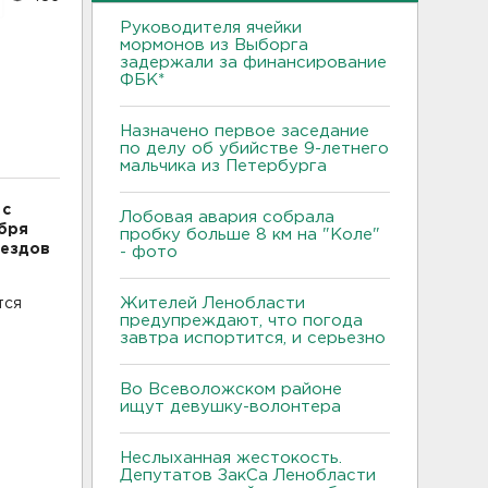
Руководителя ячейки
мормонов из Выборга
задержали за финансирование
ФБК*
Назначено первое заседание
по делу об убийстве 9-летнего
мальчика из Петербурга
 с
Лобовая авария собрала
ября
пробку больше 8 км на "Коле"
оездов
- фото
Жителей Ленобласти
тся
предупреждают, что погода
завтра испортится, и серьезно
Во Всеволожском районе
ищут девушку-волонтера
Неслыханная жестокость.
Депутатов ЗакСа Ленобласти