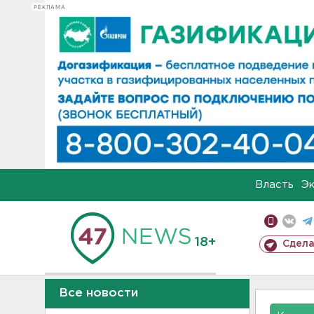
РЕКЛАМА
Власть
Э
18+
Сдела
Все новости