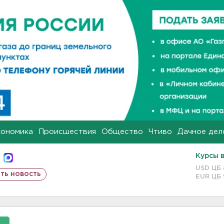
кономика
Происшествия
Общество
Чтиво
Дачное дел
Курсы 
USD ЦБ
ть новость
EUR ЦБ