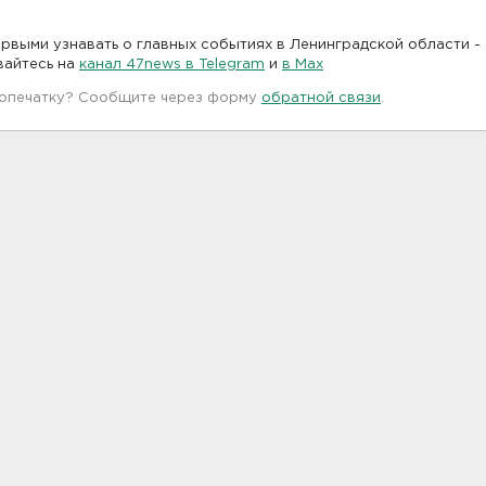
рвыми узнавать о главных событиях в Ленинградской области -
вайтесь на
канал 47news в Telegram
и
в Maх
 опечатку? Сообщите через форму
обратной связи
.