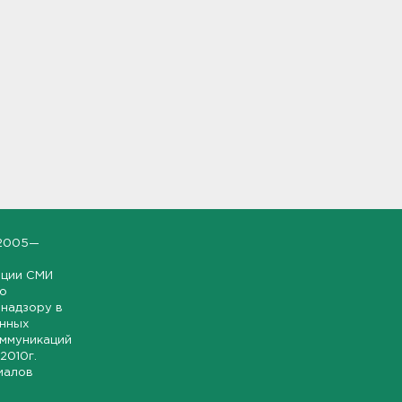
2005—
ации СМИ
но
надзору в
онных
оммуникаций
 2010г.
иалов