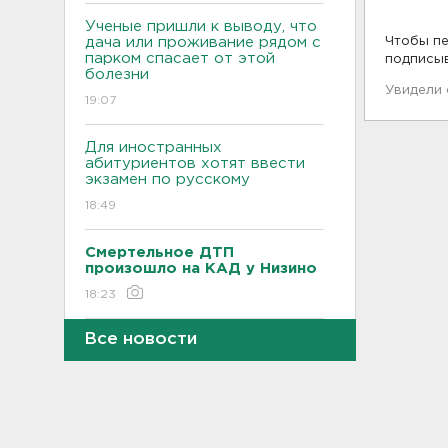
Ученые пришли к выводу, что
дача или проживание рядом с
Чтобы пе
парком спасает от этой
подписы
болезни
Увидели
19:07
Для иностранных
абитуриентов хотят ввести
экзамен по русскому
18:49
Смертельное ДТП
произошло на КАД у Низино
18:23
Все новости
Наезд моторной лодки на
матрас с детьми в
Ленобласти стал уголовным
делом
18:22