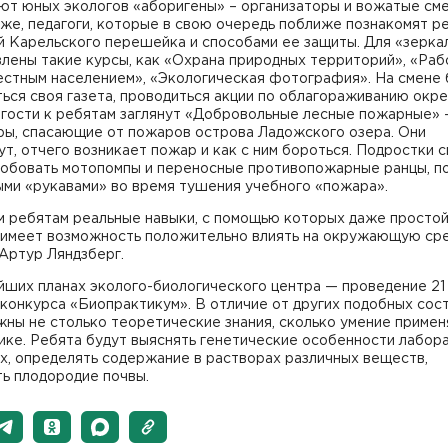
т юных экологов «аборигены» – организаторы и вожатые смен
же, педагоги, которые в свою очередь поближе познакомят р
й Карельского перешейка и способами ее защиты. Для «зерка
лены такие курсы, как «Охрана природных территорий», «Раб
естным населением», «Экологическая фотография». На смене 
ься своя газета, проводиться акции по облагораживанию окр
В гости к ребятам заглянут «Добровольные лесные пожарные»
ры, спасающие от пожаров острова Ладожского озера. Они
т, отчего возникает пожар и как с ним бороться. Подростки с
робовать мотопомпы и переносные противопожарные ранцы, п
ыми «рукавами» во время тушения учебного «пожара».
м ребятам реальные навыки, с помощью которых даже просто
 имеет возможность положительно влиять на окружающую сре
Артур Ляндзберг.
йших планах эколого-биологического центра — проведение 21
конкурса «Биопрактикум». В отличие от других подобных сост
жны не столько теоретические знания, сколько умение примен
ике. Ребята будут выяснять генетические особенности лабор
х, определять содержание в растворах различных веществ,
ь плодородие почвы.