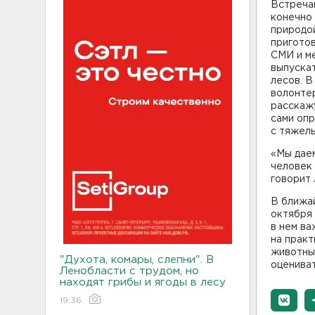
Встречаю
конечно 
природо
приготов
СМИ и м
выпускат
лесов. 
волонте
расскажу
сами оп
с тяжел
«Мы дае
человек
говорит 
В ближа
октября 
в нем ва
на практ
животны
"Духота, комары, слепни". В
оцениват
Ленобласти с трудом, но
находят грибы и ягоды в лесу
19:36