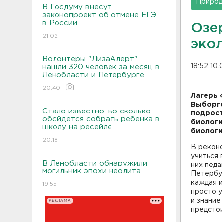
Приро
В Госдуму внесут
законопроект об отмене ЕГЭ
в России
Озе
21:02
эко
Волонтеры "ЛизаАлерт"
18:52 10
нашли 320 человек за месяц в
Ленобласти и Петербурге
20:40
Лагерь 
Выборгс
Стало известно, во сколько
подрост
обойдется собрать ребенка в
биологи
школу на ресейле
биологи
20:18
В рекон
учиться 
В Ленобласти обнаружили
них педа
могильник эпохи неолита
Петербур
каждая и
19:55
просто у
и знание
РЕКЛАМА
предстои