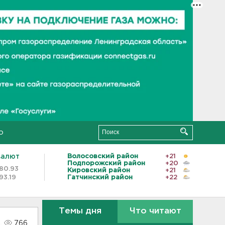
о
валют
Волосовский район
+21
Подпорожский район
+20
80.93
Кировский район
+21
93.19
Гатчинский район
+22
Темы дня
Что читают
766