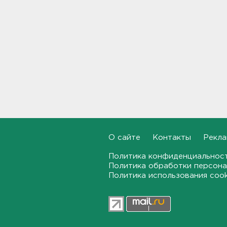
Фермеры в Ленобласти
смогут получить до 8 млн
рублей на развитие
хозяйства
18:07
На "Сортавалу" съехались
спасатели и дорожники.
Отрабатывали легенду о
крупном ДТП
17:50
В пятницу вузы публикуют
О сайте
Контакты
Рекла
списки. Ленобласть подвела
итоги приемной
кампании-2026
Политика конфиденциальнос
Политика обработки персона
17:36
Политика использования coo
Руководителя ячейки
мормонов из Выборга
задержали за
финансирование ФБК*