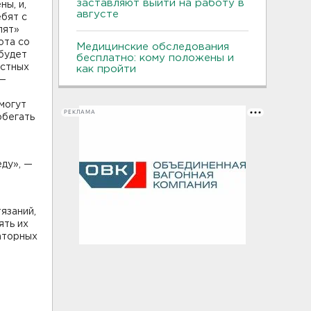
заставляют выйти на работу в
ы, и,
августе
ебят с
лят»
ота со
Медицинские обследования
будет
бесплатно: кому положены и
естных
как пройти
 —
могут
РЕКЛАМА
обегать
й
ду», —
язаний,
ять их
аторных