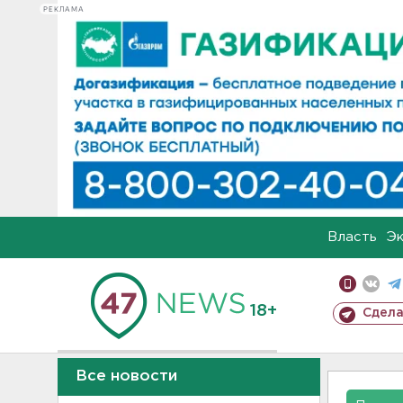
РЕКЛАМА
Власть
Э
18+
Сдела
Все новости