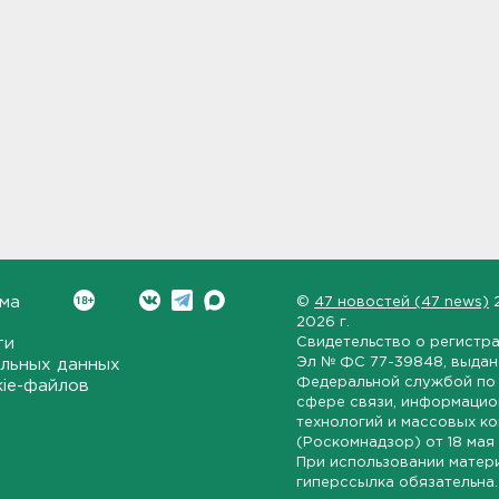
ма
©
47 новостей (47 news)
2026 г.
ти
Свидетельство о регистр
Эл № ФС 77-39848
, выда
льных данных
Федеральной службой по 
kie-файлов
сфере связи, информаци
технологий и массовых к
(Роскомнадзор) от
18 мая
При использовании матер
гиперссылка обязательна.