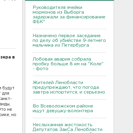
Руководителя ячейки
мормонов из Выборга
задержали за финансирование
ФБК*
Назначено первое заседание
по делу об убийстве 9-летнего
мальчика из Петербурга
зера в
Лобовая авария собрала
пробку больше 8 км на "Коле"
-
- фото
Жителей Ленобласти
предупреждают, что погода
и будут
завтра испортится, и серьезно
т для
Санкт-
анды,
Во Всеволожском районе
Это не
ищут девушку-волонтера
рике, но
Неслыханная жестокость.
Депутатов ЗакСа Ленобласти