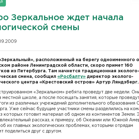
да
ро Зеркальное ждет начала
логической смены
.09.2009
«Зеркальный», расположенный на берегу одноименного о
ком районе Ленинградской области, скоро примет 160
ков из Петербурга. Там начнется традиционная эколого
ческая смена, сообщил
«Росбалту»
директор эколого-
ческого центра «Крестовский остров» Артур Ляндзберг.
струированном «Зеркальном» ребята проведут две недели. Он
в местной школе, а после посещать занятия, которые проведу
гоги из различных учреждений дополнительного образования 
га. Уже сейчас будущие участники смены разделились на ком
з которых готовит материал об одном из континентов Земли. 
влекательный рассказ, к примеру, об Океании или Южной Аме
 об их главных экологических проблемах, которыми отрядам
т поделиться друг с другом.