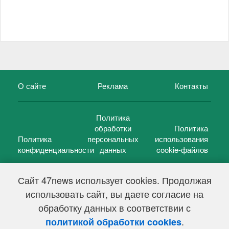
О сайте
Реклама
Контакты
Политика
обработки
Политика
Политика
персональных
использования
конфиденциальности
данных
cookie-файлов
Сайт 47news использует cookies. Продолжая
использовать сайт, вы даете согласие на
©
47 новостей (47 news)
2005 — 2026 г.
обработку данных в соответствии с
Свидетельство о регистрации СМИ Эл № ФС 77-39848, выдано
Федеральной службой по надзору в сфере связи,
.
политикой обработки cookies
информационных технологий и массовых коммуникаций