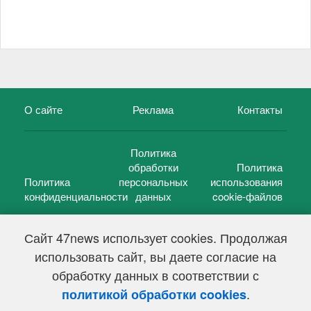
О сайте
Реклама
Контакты
Политика
обработки
Политика
Политика
персональных
использования
конфиденциальности
данных
cookie-файлов
Сайт 47news использует cookies. Продолжая
использовать сайт, вы даете согласие на
©
47 новостей (47 news)
2005 — 2026 г.
обработку данных в соответствии с
Свидетельство о регистрации СМИ Эл № ФС 77-39848, выдано
Федеральной службой по надзору в сфере связи,
.
политикой обработки cookies
информационных технологий и массовых коммуникаций