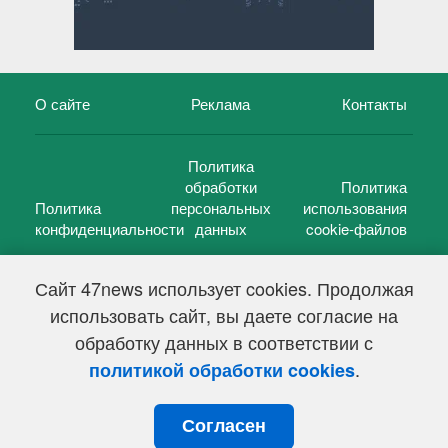
О сайте
Реклама
Контакты
Политика
обработки
Политика
Политика
персональных
использования
конфиденциальности
данных
cookie-файлов
Сайт 47news использует cookies. Продолжая
использовать сайт, вы даете согласие на
©
47 новостей (47 news)
2005 — 2026 г.
обработку данных в соответствии с
Свидетельство о регистрации СМИ Эл № ФС 77-39848, выдано
Федеральной службой по надзору в сфере связи,
.
политикой обработки cookies
информационных технологий и массовых коммуникаций
(Роскомнадзор) от 18 мая 2010г.
Согласен