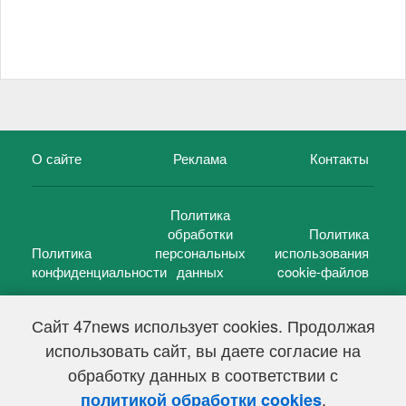
О сайте
Реклама
Контакты
Политика
обработки
Политика
Политика
персональных
использования
конфиденциальности
данных
cookie-файлов
Сайт 47news использует cookies. Продолжая
использовать сайт, вы даете согласие на
©
47 новостей (47 news)
2005 — 2026 г.
обработку данных в соответствии с
Свидетельство о регистрации СМИ Эл № ФС 77-39848, выдано
Федеральной службой по надзору в сфере связи,
.
политикой обработки cookies