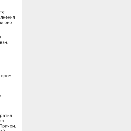
те.
олнения
ли оно
я
ован.
ктором
о
тратил
ка.
Причем,