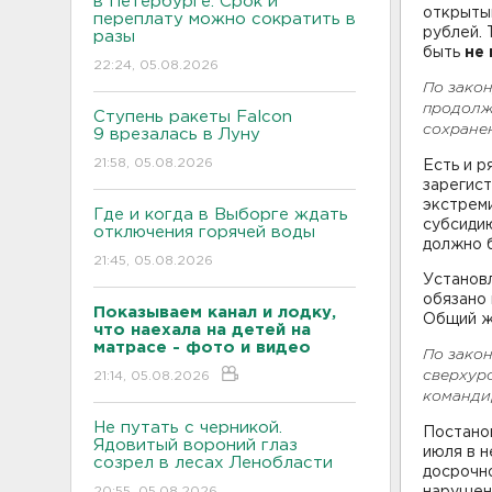
в Петербурге. Срок и
открытым
переплату можно сократить в
рублей.
разы
быть
не 
22:24, 05.08.2026
По закон
продолжи
Ступень ракеты Falcon
сохранен
9 врезалась в Луну
21:58, 05.08.2026
Есть и р
зарегист
экстреми
Где и когда в Выборге ждать
субсидию
отключения горячей воды
должно б
21:45, 05.08.2026
Установл
обязано 
Показываем канал и лодку,
Общий ж
что наехала на детей на
матрасе - фото и видео
По закон
сверхуро
21:14, 05.08.2026
команди
Не путать с черникой.
Постанов
Ядовитый вороний глаз
июля в н
созрел в лесах Ленобласти
досрочн
20:55, 05.08.2026
нарушен