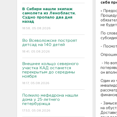
себя пр
В Сибири нашли экипаж
-
Предос
самолета из Ленобласти.
Процедур
Судно пропало два дня
обязател
назад
не будет
18:58, 05.08.2026
По слова
субсидия
Во Всеволожске построят
детсад на 140 детей
- Посмот
18:41, 05.08.2026
Опрошен
- Но воп
Внешнее кольцо северного
участка КАД останется
потерявш
перекрытым до середины
он вполн
ноября
Один из 
18:17, 05.08.2026
инвалидо
рассматр
финанси
Полкило мефедрона нашли
дома у 25-летнего
- Замысе
петербуржца
на обус
17:53, 05.08.2026
Доставку