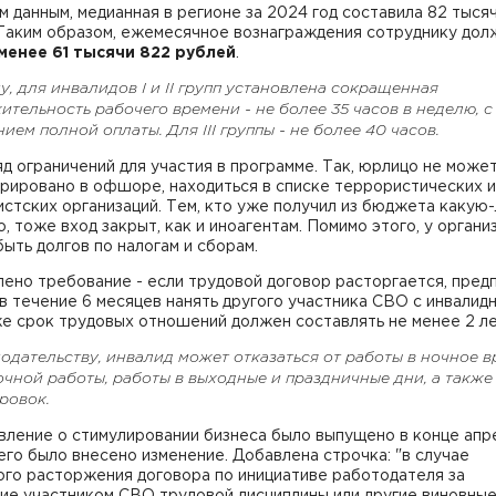
 данным, медианная в регионе за 2024 год составила 82 тыся
 Таким образом, ежемесячное вознаграждения сотруднику дол
менее 61 тысячи 822 рублей
.
у, для инвалидов I и II групп установлена сокращенная
тельность рабочего времени - не более 35 часов в неделю, с
ием полной оплаты. Для III группы - не более 40 часов.
яд ограничений для участия в программе. Так, юрлицо не може
рировано в офшоре, находиться в списке террористических и
стских организаций. Тем, кто уже получил из бюджета какую
, тоже вход закрыт, как и иноагентам. Помимо этого, у органи
ыть долгов по налогам и сборам.
ено требование - если трудовой договор расторгается, пред
в течение 6 месяцев нанять другого участника СВО с инвалид
е срок трудовых отношений должен составлять не менее 2 л
одательству, инвалид может отказаться от работы в ночное в
чной работы, работы в выходные и праздничные дни, а также
ровок.
ление о стимулировании бизнеса было выпущено в конце апрел
его было внесено изменение. Добавлена строчка: "в случае
ого расторжения договора по инициативе работодателя за
ие участником СВО трудовой дисциплины или другие виновны