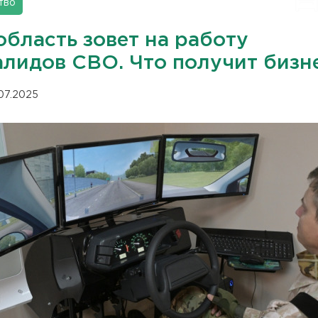
тво
область зовет на работу
алидов СВО. Что получит бизн
.07.2025