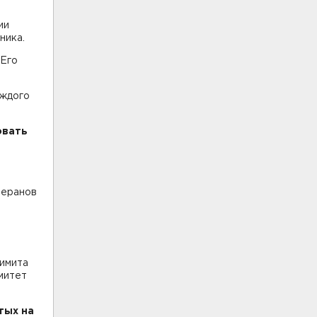
ии
тника.
 Его
аждого
овать
теранов
лимита
омитет
тых на