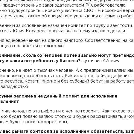
я, предусмотренные законодательством РФ, работодателю
мо трудоустроить … нового участника СВО". В исходной верс
а речь шла только об инициативе увольнения от самого рабо
енным за исполнение назначен комитет по труду и занятости.
тель, Юлия Косарева, рассказала нашему изданию детали.
ия единовременная на одного нанятого. Соответственно, на к
ющего полагается столько же.
понимание, сколько человек потенциально могут претенд
ту и какая потребность у бизнеса?
- уточнил 47news.
конечно, не идет о тысячах человек. А с предпринимателями мы
ировались, потребность есть. Как известно, сейчас дефицит
о ресурса. Кстати, многие и без субсидий берут на работу ве
нвалидностью.
 сумма заложена на данный момент для исполнения
овления?
 миллионов, но эта цифра ни о чем не говорит. Как такового 
лько будет подано заявок столько и будем рассматривать, а к
нсам будет вносить коррективы.
 у вас рычаги контроля за исполнением обязательств, взя