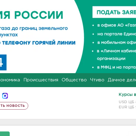
кономика
Происшествия
Общество
Чтиво
Дачное дел
Курсы 
USD ЦБ
ть новость
EUR ЦБ