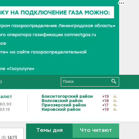
о
валют
Бокситогорский район
+19
Волховский район
+18
80.93
Приозерский район
+17
93.19
Кировский район
+19
Темы дня
Что читают
1423