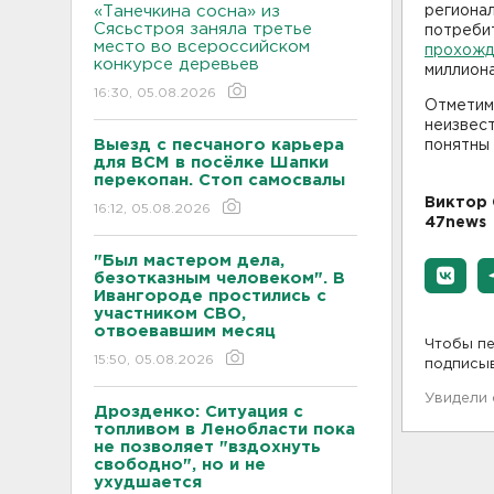
«Танечкина сосна» из
регионал
Сясьстроя заняла третье
потреби
место во всероссийском
прохожд
конкурсе деревьев
миллиона
16:30, 05.08.2026
Отметим,
неизвест
Выезд с песчаного карьера
понятны
для ВСМ в посёлке Шапки
перекопан. Стоп самосвалы
Виктор 
16:12, 05.08.2026
47news
"Был мастером дела,
безотказным человеком". В
Ивангороде простились с
участником СВО,
отвоевавшим месяц
Чтобы пе
15:50, 05.08.2026
подписы
Увидели
Дрозденко: Ситуация с
топливом в Ленобласти пока
не позволяет "вздохнуть
свободно", но и не
ухудшается