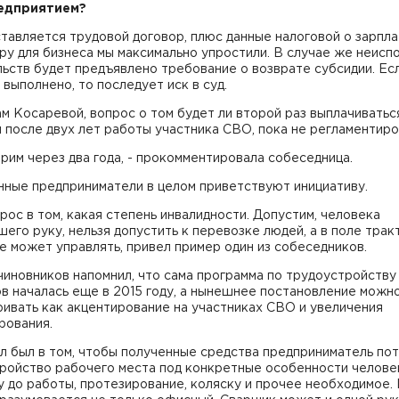
едприятием?
тавляется трудовой договор, плюс данные налоговой о зарпла
у для бизнеса мы максимально упростили. В случае же неисп
ьств будет предъявлено требование о возврате субсидии. Ес
 выполнено, то последует иск в суд.
м Косаревой, вопрос о том будет ли второй раз выплачиватьс
 после двух лет работы участника СВО, пока не регламентир
рим через два года, - прокомментировала собеседница.
ные предприниматели в целом приветствуют инициативу.
рос в том, какая степень инвалидности. Допустим, человека
его руку, нельзя допустить к перевозке людей, а в поле тра
е может управлять, привел пример один из собеседников.
чиновников напомнил, что сама программа по трудоустройству
в началась еще в 2015 году, а нынешнее постановление можн
ивать как акцентирование на участниках СВО и увеличения
рования.
л был в том, чтобы полученные средства предприниматель по
тройство рабочего места под конкретные особенности челове
 до работы, протезирование, коляску и прочее необходимое. 