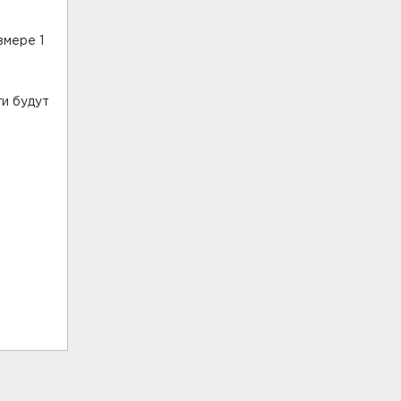
змере 1
ги будут