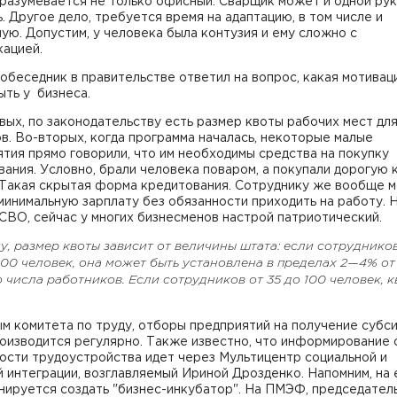
дразумевается не только офисный. Сварщик может и одной ру
. Другое дело, требуется время на адаптацию, в том числе и
ую. Допустим, у человека была контузия и ему сложно с
кацией.
обеседник в правительстве ответил на вопрос, какая мотивац
ть у бизнеса.
вых, по законодательству есть размер квоты рабочих мест дл
в. Во-вторых, когда программа началась, некоторые малые
тия прямо говорили, что им необходимы средства на покупку
ания. Условно, брали человека поваром, а покупали дорогую
 Такая скрытая форма кредитования. Сотруднику же вообще м
минимальную зарплату без обязанности приходить на работу. 
СВО, сейчас у многих бизнесменов настрой патриотический.
у, размер квоты зависит от величины штата: если сотруднико
00 человек, она может быть установлена в пределах 2—4% от
 числа работников. Если сотрудников от 35 до 100 человек, к
м комитета по труду, отборы предприятий на получение субс
оизводится регулярно. Также известно, что информирование 
ости трудоустройства идет через Мультицентр социальной и
 интеграции, возглавляемый Ириной Дрозденко. Напомним, на 
нируется создать "бизнес-инкубатор". На ПМЭФ, председател