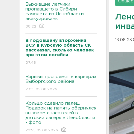
Общес
Выжившие летчики
пропавшего в Сибири
самолета из Ленобласти
Лен
эвакуированы
инв
08:22
13:08 23
В годовщину вторжения
ВСУ в Курскую область СК
рассказал, сколько человек
при этом погибли
07:48
Взрывы прогремят в карьерах
Выборгского района
23:11, 05.08.2026
Кольцо сдавило палец.
Подарок на память обернулся
вызовом спасателей в
детский лагерь в Ленобласти
- фото
22:51, 05.08.2026