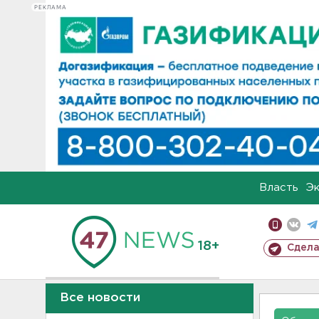
РЕКЛАМА
Власть
Э
18+
Сдела
Все новости