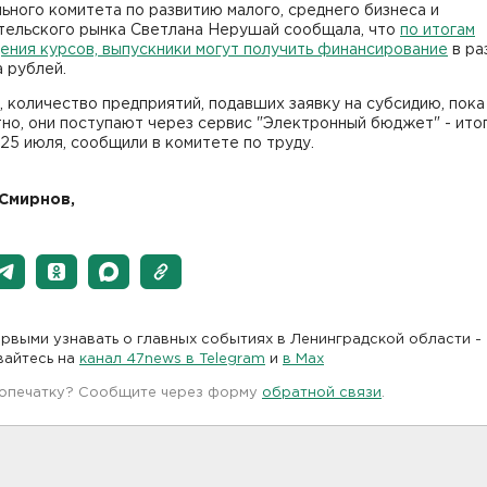
ьного комитета по развитию малого, среднего бизнеса и
тельского рынка Светлана Нерушай сообщала, что
по итогам
ения курсов, выпускники могут получить финансирование
в ра
 рублей.
 количество предприятий, подавших заявку на субсидию, пока
но, они поступают через сервис "Электронный бюджет" - ито
 25 июля, сообщили в комитете по труду.
Смирнов,
рвыми узнавать о главных событиях в Ленинградской области -
вайтесь на
канал 47news в Telegram
и
в Maх
 опечатку? Сообщите через форму
обратной связи
.