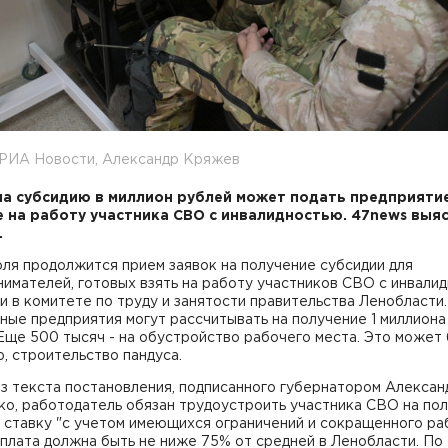
 РИА Новости, Александр Кряжев
на субсидию в миллион рублей может подать предприятие
 на работу участника СВО с инвалидностью. 47news выя
я.
ля продолжится прием заявок на получение субсидии для
имателей, готовых взять на работу участников СВО с инвалид
 в комитете по труду и занятости правительства Ленобласти.
ые предприятия могут рассчитывать на получение 1 миллиона
Еще 500 тысяч - на обустройство рабочего места. Это может 
, строительство пандуса.
з текста постановления, подписанного губернатором Алекса
ко, работодатель обязан трудоустроить участника СВО на по
 ставку "с учетом имеющихся ограничений и сокращенного ра
рплата должна быть не ниже 75% от средней в Ленобласти. По