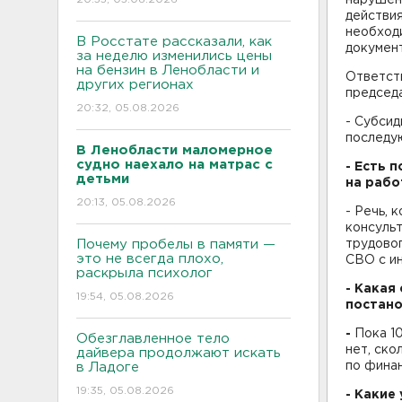
действи
необходи
В Росстате рассказали, как
документ
за неделю изменились цены
на бензин в Ленобласти и
Ответств
других регионах
председа
20:32, 05.08.2026
- Субсид
последу
В Ленобласти маломерное
судно наехало на матрас с
- Есть 
детьми
на рабо
20:13, 05.08.2026
- Речь, 
консульт
Почему пробелы в памяти —
трудовог
это не всегда плохо,
СВО с и
раскрыла психолог
- Какая
19:54, 05.08.2026
постан
-
Пока 10
Обезглавленное тело
нет, ско
дайвера продолжают искать
по фина
в Ладоге
19:35, 05.08.2026
- Какие