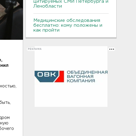
цитируемых СМИ Петербурга и
Ленобласти
Медицинские обследования
бесплатно: кому положены и
как пройти
РЕКЛАМА
,
снил
ностью,
быть,
ндром
лную
бочего