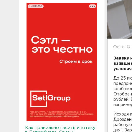
РЕКЛАМА
Фото: ©
Заявку 
взявшее
услови
До 25 ию
предприн
сообщили
Отобранн
рублей. 
например
Исходя и
Дрозден
рабочую
Как правильно гасить ипотеку
дня". За