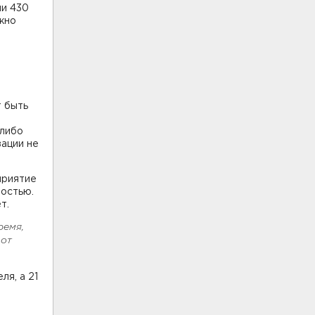
чи 430
жно
т быть
-либо
зации не
приятие
ностью.
ет.
ремя,
 от
я, а 21
е