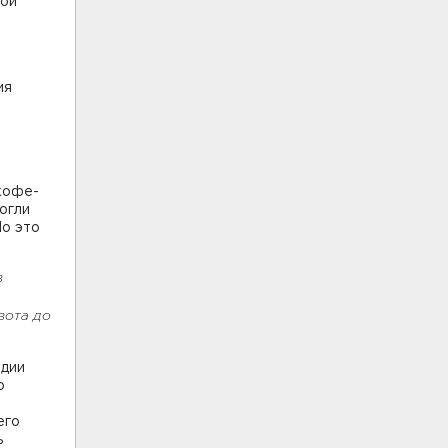
кой
ия
я
 кофе-
огли
Но это
в
вота до
идии
о
его
ь