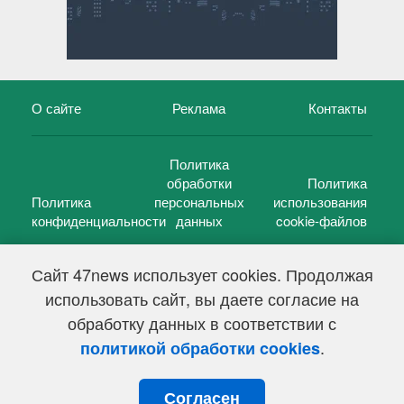
О сайте
Реклама
Контакты
Политика
обработки
Политика
Политика
персональных
использования
конфиденциальности
данных
cookie-файлов
Сайт 47news использует cookies. Продолжая
использовать сайт, вы даете согласие на
©
47 новостей (47 news)
2005 — 2026 г.
обработку данных в соответствии с
Свидетельство о регистрации СМИ Эл № ФС 77-39848, выдано
Федеральной службой по надзору в сфере связи,
.
политикой обработки cookies
информационных технологий и массовых коммуникаций
(Роскомнадзор) от 18 мая 2010г.
Согласен