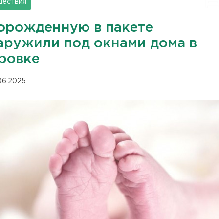
шествия
орожденную в пакете
аружили под окнами дома в
ровке
.06.2025