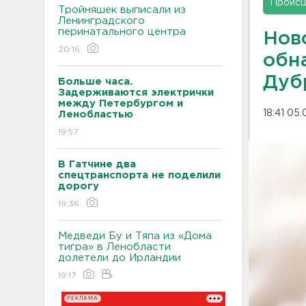
Проис
Тройняшек выписали из
Ленинградского
перинатального центра
Нов
20:16
обн
Дуб
Больше часа.
Задерживаются электрички
между Петербургом и
18:41 05
Ленобластью
19:57
В Гатчине два
спецтранспорта не поделили
дорогу
19:36
Медведи Бу и Тяпа из «Дома
тигра» в Ленобласти
долетели до Ирландии
19:17
РЕКЛАМА