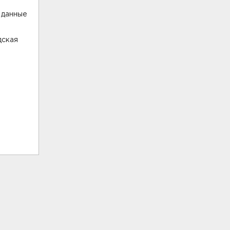
 данные
дская