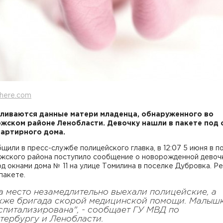
here.com
ливаются данные матери младенца, обнаруженного во
жском районе Ленобласти. Девочку нашли в пакете под 
артирного дома.
щили в пресс-службе полицейского главка, в 12:07 5 июня в 
жского района поступило сообщение о новорожденной девочк
д окнами дома № 11 на улице Томилина в поселке Дубровка. Р
пакете.
а место незамедлительно выехали полицейские, а
кже бригада скорой медицинской помощи. Малыш
спитализирована", - сообщает ГУ МВД по
тербургу и Ленобласти.