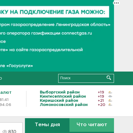
о
валют
Выборгский район
+19
Кингисеппский район
+19
81.41
Киришский район
+21
94.06
Ломоносовский район
+20
Темы дня
Что читают
830