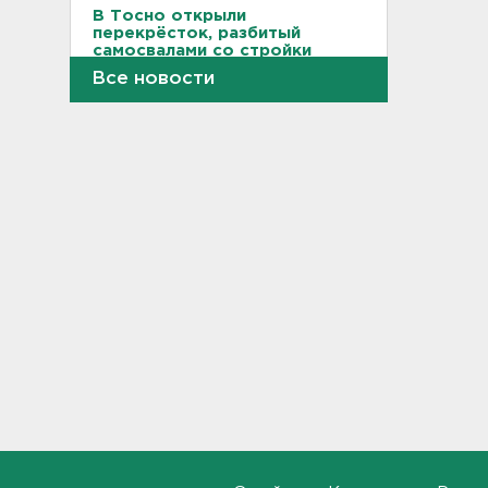
В Тосно открыли
перекрёсток, разбитый
самосвалами со стройки
ВСМ
Все новости
17:19
В вузы Петербурга по квоте
для участников СВО и их
детей поступили 3,4 тысячи
человек
16:57
Найдено тело
девятилетнего мальчика,
пропавшего в
Новогорелово. Он утонул
16:41
Бывшего директора Popcorn
Books приговорили к 4 годам
условно
16:16