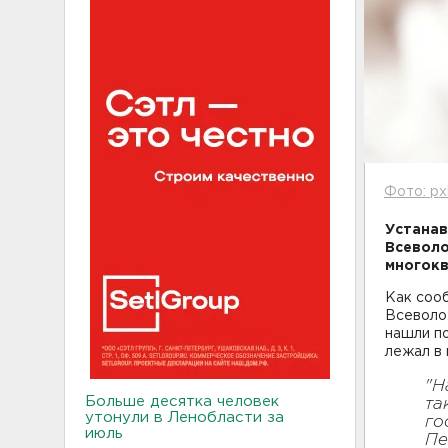
Фото: px
Устанав
Всеволо
многокв
Как сооб
Всеволо
нашли по
лежал в 
"Н
Больше десятка человек
та
утонули в Ленобласти за
го
июль
Пе