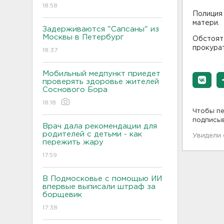
18:58
Полиция
матери.
Задерживаются "Сапсаны" из
Москвы в Петербург
Обстоят
прокура
18:37
Мобильный медпункт приедет
проверять здоровье жителей
Соснового Бора
18:18
Чтобы пе
подписы
Врач дала рекомендации для
родителей с детьми - как
Увидели
пережить жару
17:59
В Подмосковье с помощью ИИ
впервые выписали штраф за
борщевик
17:38