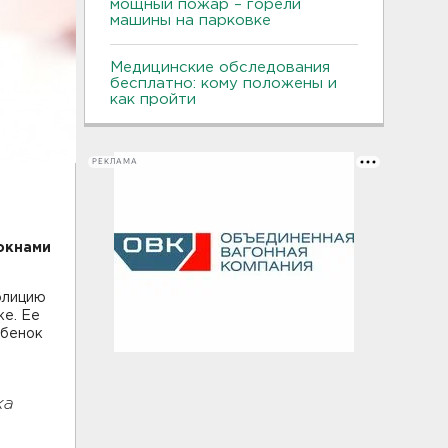
мощный пожар – горели
машины на парковке
Медицинские обследования
бесплатно: кому положены и
как пройти
РЕКЛАМА
окнами
полицию
е. Ее
ебенок
ка