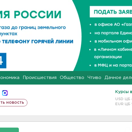
кономика
Происшествия
Общество
Чтиво
Дачное дел
Курсы 
USD ЦБ
ть новость
EUR ЦБ