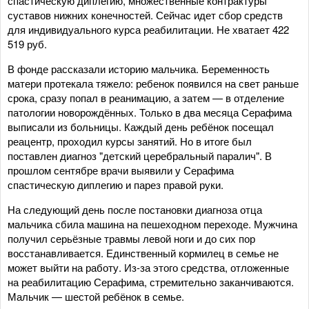
спастическую диплегию, множественные контрактуры
суставов нижних конечностей. Сейчас идет сбор средств
для индивидуального курса реабилитации. Не хватает 422
519 руб.
В фонде рассказали историю мальчика. Беременность
матери протекала тяжело: ребенок появился на свет раньше
срока, сразу попал в реанимацию, а затем — в отделение
патологии новорождённых. Только в два месяца Серафима
выписали из больницы. Каждый день ребёнок посещал
реацентр, проходил курсы занятий. Но в итоге был
поставлен диагноз "детский церебральный паралич". В
прошлом сентябре врачи выявили у Серафима
спастическую диплегию и парез правой руки.
На следующий день после постановки диагноза отца
мальчика сбила машина на пешеходном переходе. Мужчина
получил серьёзные травмы левой ноги и до сих пор
восстанавливается. Единственный кормилец в семье не
может выйти на работу. Из-за этого средства, отложенные
на реабилитацию Серафима, стремительно заканчиваются.
Мальчик — шестой ребёнок в семье.