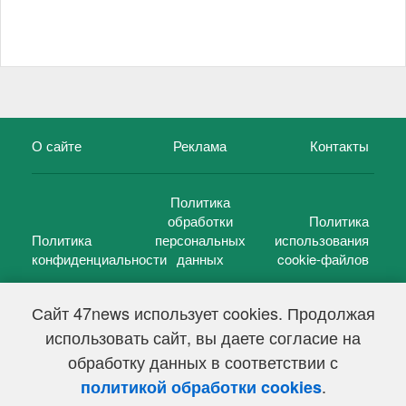
О сайте
Реклама
Контакты
Политика
обработки
Политика
Политика
персональных
использования
конфиденциальности
данных
cookie-файлов
Сайт 47news использует cookies. Продолжая
использовать сайт, вы даете согласие на
©
47 новостей (47 news)
2005 — 2026 г.
обработку данных в соответствии с
Свидетельство о регистрации СМИ Эл № ФС 77-39848, выдано
Федеральной службой по надзору в сфере связи,
.
политикой обработки cookies
информационных технологий и массовых коммуникаций