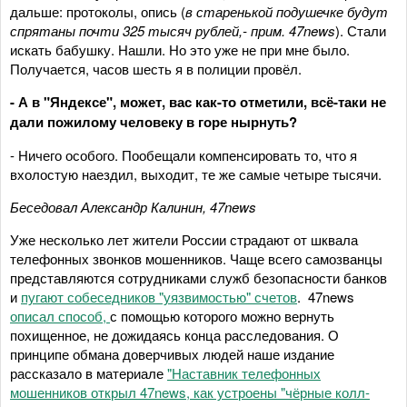
дальше: протоколы, опись (
в старенькой подушечке будут
спрятаны почти 325 тысяч рублей,- прим. 47
news
). Стали
искать бабушку. Нашли. Но это уже не при мне было.
Получается, часов шесть я в полиции провёл.
- А в "Яндексе", может, вас как-то отметили, всё-таки не
дали пожилому человеку в горе нырнуть?
- Ничего особого. Пообещали компенсировать то, что я
вхолостую наездил, выходит, те же самые четыре тысячи.
Беседовал Александр Калинин, 47
news
Уже несколько лет жители России страдают от шквала
телефонных звонков мошенников. Чаще всего самозванцы
представляются сотрудниками служб безопасности банков
и
пугают собеседников "уязвимостью" счетов
. 47news
описал способ,
с помощью которого можно вернуть
похищенное, не дожидаясь конца расследования. О
принципе обмана доверчивых людей наше издание
рассказало в материале
"Наставник телефонных
мошенников открыл 47news, как устроены "чёрные колл-