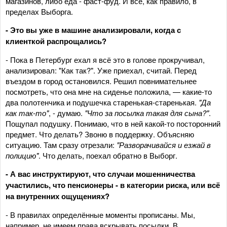
магазинов, либо еда - фаст-фуд. И всё, как правило, в
пределах Выборга.
- Это вы уже в машине анализировали, когда с
клиенткой распрощались?
- Пока в Петербург ехал я всё это в голове прокручивал,
анализировал: "Как так?". Уже приехал, считай. Перед
въездом в город остановился. Решил повнимательнее
посмотреть, что она мне на сиденье положила, — какие-то
два полотенчика и подушечка старенькая-старенькая.
"Да
как так-то"
, - думаю.
"Что за посылка такая для сына?"
.
Пощупал подушку. Понимаю, что в ней какой-то посторонний
предмет. Что делать? Звоню в поддержку. Объясняю
ситуацию. Там сразу отрезали:
"Разворачивайся и езжай в
полицию"
. Что делать, поехал обратно в Выборг.
- А вас инструктируют, что случаи мошенничества
участились, что пенсионеры - в категории риска, или всё
на внутренних ощущениях?
- В правилах определённые моменты прописаны. Мы,
например, не имеем права вскрывать посылки. В