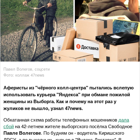
Павел Волегов, соцсети
Фото: коллаж 47news
Аферисты из "чёрного колл-центра" пытались вслепую
использовать курьера "Яндекса" при обмане пожилой
женщины из Выборга. Как и почему на этот раз у
жуликов не вышло, узнал 47news.
Обкатанная схема работы телефонных мошенников
дала
сбой
на 42-летнем жителе выборгского посёлка Свободное
Павле Волегове
. По будням он - водитель Киришского
ДРСУ, а по выходным - курьер в "Яндекс-Доставке". В