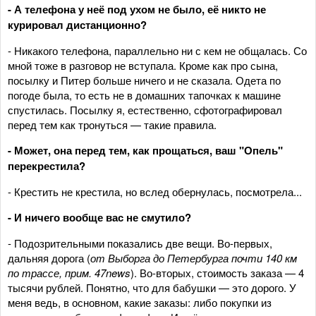
- А телефона у неё под ухом не было, её никто не
курировал дистанционно?
- Никакого телефона, параллельно ни с кем не общалась. Со
мной тоже в разговор не вступала. Кроме как про сына,
посылку и Питер больше ничего и не сказала. Одета по
погоде была, то есть не в домашних тапочках к машине
спустилась. Посылку я, естественно, сфотографировал
перед тем как тронуться — такие правила.
- Может, она перед тем, как прощаться, ваш "Опель"
перекрестила?
- Крестить не крестила, но вслед обернулась, посмотрела...
- И ничего вообще вас не смутило?
- Подозрительными показались две вещи. Во-первых,
дальняя дорога (
от Выборга до Петербурга почти 140 км
по трассе, прим. 47
news
). Во-вторых, стоимость заказа — 4
тысячи рублей. Понятно, что для бабушки — это дорого. У
меня ведь, в основном, какие заказы: либо покупки из