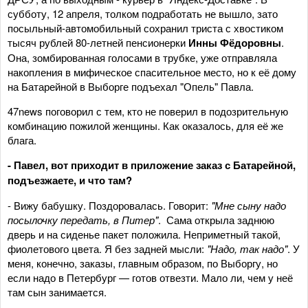
субботу, 12 апреля, толком подработать не вышло, зато
посыльный-автомобильный сохранил триста с хвостиком
тысяч рублей 80-летней пенсионерки
Инны Фёдоровны
.
Она, зомбированная голосами в трубке, уже отправляла
накопления в мифическое спасительное место, но к её дому
на Батарейной в Выборге подъехал "Опель" Павла.
47news поговорил с тем, кто не поверил в подозрительную
комбинацию пожилой женщины. Как оказалось, для её же
блага.
- Павел, вот приходит в приложение заказ с Батарейной,
подъезжаете, и что там?
- Вижу бабушку. Поздоровалась. Говорит:
"Мне сыну надо
посылочку передать, в Питер"
. Сама открыла заднюю
дверь и на сиденье пакет положила. Неприметный такой,
фиолетового цвета. Я без задней мысли:
"Надо, так надо"
. У
меня, конечно, заказы, главным образом, по Выборгу, но
если надо в Петербург — готов отвезти. Мало ли, чем у неё
там сын занимается.