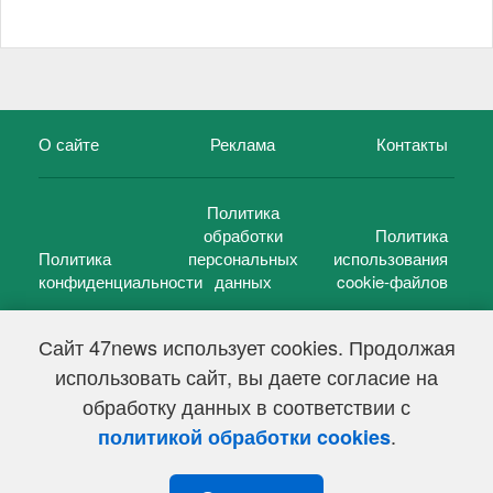
О сайте
Реклама
Контакты
Политика
обработки
Политика
Политика
персональных
использования
конфиденциальности
данных
cookie-файлов
Сайт 47news использует cookies. Продолжая
использовать сайт, вы даете согласие на
©
47 новостей (47 news)
2005 — 2026 г.
обработку данных в соответствии с
Свидетельство о регистрации СМИ Эл № ФС 77-39848, выдано
Федеральной службой по надзору в сфере связи,
.
политикой обработки cookies
информационных технологий и массовых коммуникаций
(Роскомнадзор) от 18 мая 2010г.