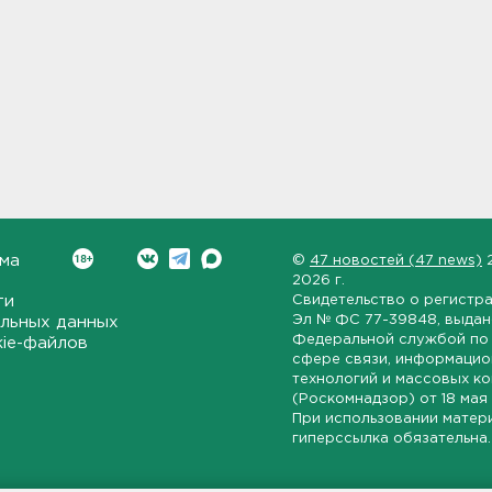
ма
©
47 новостей (47 news)
2026 г.
ти
Свидетельство о регистр
Эл № ФС 77-39848
, выда
льных данных
Федеральной службой по 
kie-файлов
сфере связи, информаци
технологий и массовых к
(Роскомнадзор) от
18 мая
При использовании матер
гиперссылка обязательна.