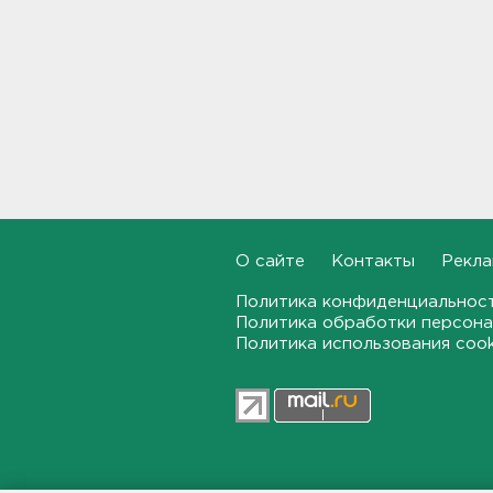
беспилотников
22:11, 08.08.2026
Женщина прыгнула в Неву на
востоке Петербурга
21:41, 08.08.2026
В лобовом столкновении
автомобилей близ Киришей
пострадали дети
21:17, 08.08.2026
О сайте
Контакты
Рекла
Петербургские мосты
Политика конфиденциальнос
окрасятся в цвета
Политика обработки персона
Ленинградской Победы 9
Политика использования coo
августа
20:48, 08.08.2026
Молоку не место на дверце, а
бананам – внизу. Как
правильно заполнять
холодильник, объяснили