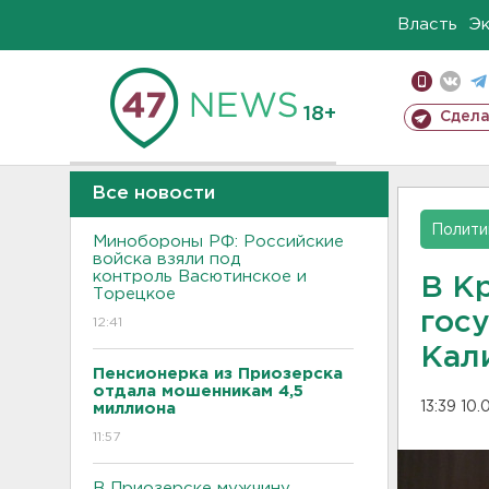
Власть
Э
18+
Сдела
Все новости
Полити
Минобороны РФ: Российские
войска взяли под
контроль Васютинское и
В К
Торецкое
гос
12:41
Кал
Пенсионерка из Приозерска
отдала мошенникам 4,5
13:39 10.
миллиона
11:57
В Приозерске мужчину