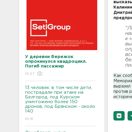
высказы
Калинин
Дмитрий
предпри
"Л
на
к 
вы
оп
вс
У деревни Бережок
бе
опрокинулся квадроцикл.
п
Погиб пассажир
10:27
Как соо
Мемориа
выразил 
13 человек. в том числе дети,
против 
пострадали при атаке на
Белгород, под Курском
историче
уничтожено более 150
дронов, под Брянском - около
140
10:16