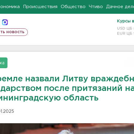
кономика
Происшествия
Общество
Чтиво
Дачное дел
Курсы 
USD ЦБ
ть новость
EUR ЦБ
ка
ремле назвали Литву враждеб
ударством после притязаний н
ининградскую область
01.2025