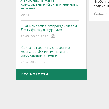
Ленобласть ждут
Чтобы пе
комфортные +25-ть и немного
подписы
дождей
Увидели
09:43
В Кингисеппе отпраздновали
День физкультурника
23:45, 08.08.2026
Как отстрочить старение
мозга за 30 минут в день –
рассказали ученые
23:15, 08.08.2026
В Петербурге и Ленобласти
Все новости
сняли с продажи энергетики
„под губу“ из-за никотина в
составе
22:44, 08.08.2026
За день над Россией сбиты
360 украинских