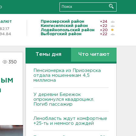
о
валют
Приозерский район
+24
Кингисеппский район
+22
82.17
Лодейнопольский район
+20
94.84
Выборгский район
+22
Темы дня
Что читают
350
Пенсионерка из Приозерска
отдала мошенникам 4,5
ным
миллиона
а
У деревни Бережок
опрокинулся квадроцикл.
Погиб пассажир
Ленобласть ждут комфортные
+25-ть и немного дождей