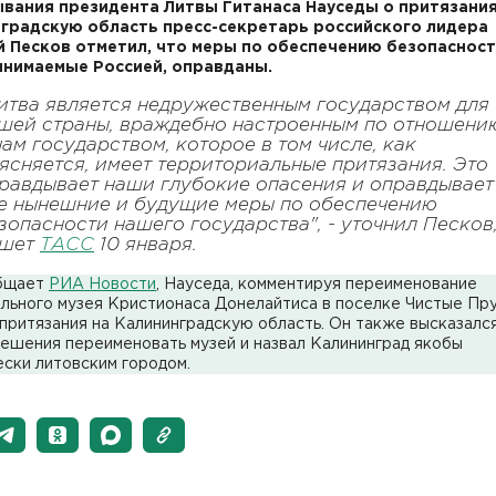
вания президента Литвы Гитанаса Науседы о притязания
градскую область пресс-секретарь российского лидера
 Песков отметил, что меры по обеспечению безопасност
нимаемые Россией, оправданы.
итва является недружественным государством для
шей страны, враждебно настроенным по отношени
нам государством, которое в том числе, как
ясняется, имеет территориальные притязания. Это
равдывает наши глубокие опасения и оправдывает
е нынешние и будущие меры по обеспечению
зопасности нашего государства", - уточнил Песков
ишет
ТАСС
10 января.
бщает
РИА Новости
, Науседа, комментируя переименование
льного музея Кристионаса Донелайтиса в поселке Чистые Пру
притязания на Калининградскую область. Он также высказалс
решения переименовать музей и назвал Калининград якобы
ски литовским городом.