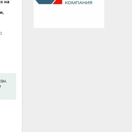
х на
и,
ю
,
ды,
я