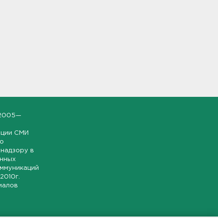
2005—
ации СМИ
но
надзору в
онных
оммуникаций
 2010г.
иалов