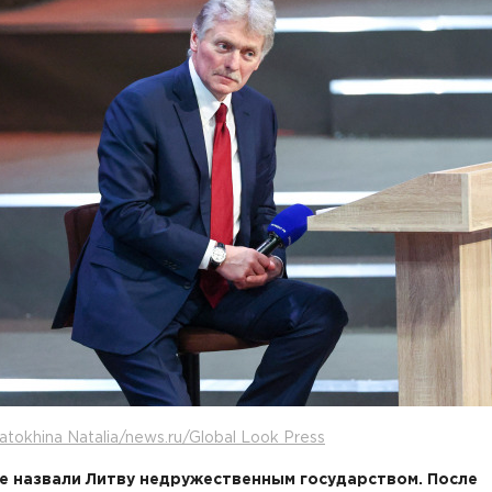
atokhina Natalia/news.ru/Global Look Press
е назвали Литву недружественным государством. После