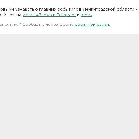
рвыми узнавать о главных событиях в Ленинградской области -
вайтесь на
канал 47news в Telegram
и
в Maх
 опечатку? Сообщите через форму
обратной связи
.