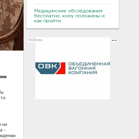
Медицинские обследования
бесплатно: кому положены и
как пройти
РЕКЛАМА
нии
бь
что
 ни
а -
рждении