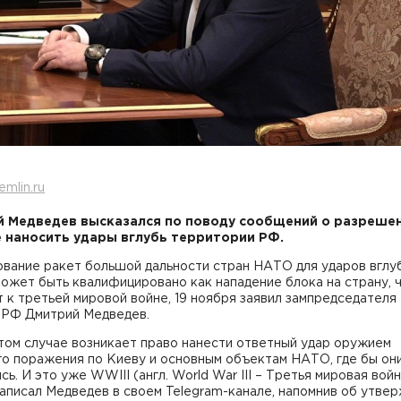
emlin.ru
 Медведев высказался по поводу сообщений о разреше
 наносить удары вглубь территории РФ.
ование ракет большой дальности стран НАТО для ударов вглу
ожет быть квалифицировано как нападение блока на страну, 
 к третьей мировой войне, 19 ноября заявил зампредседателя
 РФ Дмитрий Медведев.
В этом случае возникает право нанести ответный удар оружием
о поражения по Киеву и основным объектам НАТО, где бы они
сь. И это уже WWIII (англ. World War III – Третья мировая войн
 написал Медведев в своем Telegram-канале, напомнив об утве