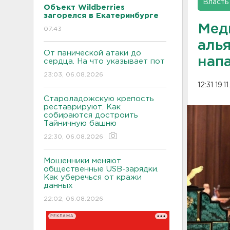
Власть
Объект Wildberries
загорелся в Екатеринбурге
Мед
07:43
аль
От панической атаки до
нап
сердца. На что указывает пот
23:03, 06.08.2026
12:31 19.1
Староладожскую крепость
реставрируют. Как
собираются достроить
Тайничную башню
22:30, 06.08.2026
Мошенники меняют
общественные USB-зарядки.
Как уберечься от кражи
данных
22:02, 06.08.2026
РЕКЛАМА