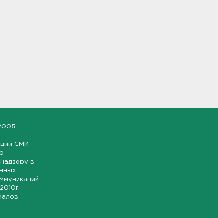
2005—
ации СМИ
но
надзору в
онных
оммуникаций
 2010г.
иалов