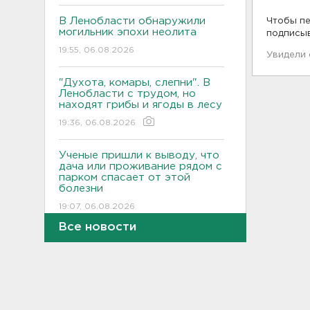
В Ленобласти обнаружили
Чтобы пе
могильник эпохи неолита
подписы
19:55, 06.08.2026
Увидели
"Духота, комары, слепни". В
Ленобласти с трудом, но
находят грибы и ягоды в лесу
19:36, 06.08.2026
Ученые пришли к выводу, что
дача или проживание рядом с
парком спасает от этой
болезни
19:07, 06.08.2026
Все новости
Для иностранных
абитуриентов хотят ввести
экзамен по русскому
18:49, 06.08.2026