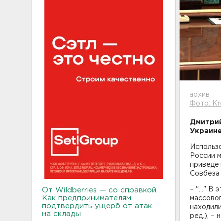
архив
Фото: Kr
Дмитрий
Украине
Использ
России м
приведет
Совбеза
– "..." 
От Wildberries — со справкой.
Как предпринимателям
массовог
подтвердить ущерб от атак
находили
на склады
ред.), –