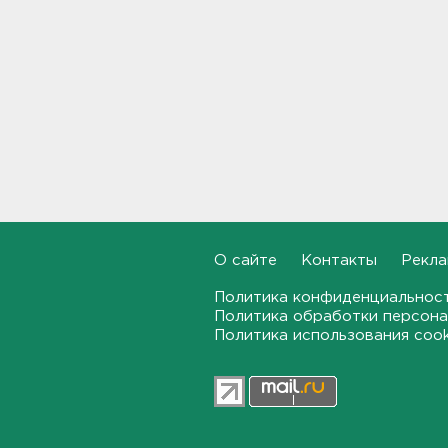
Смертельное ДТП
произошло на КАД у Низино
18:23, 06.08.2026
Наезд моторной лодки на
матрас с детьми в
Ленобласти стал уголовным
делом
18:22, 06.08.2026
Фермеры в Ленобласти
смогут получить до 8 млн
рублей на развитие
хозяйства
О сайте
Контакты
Рекла
18:07, 06.08.2026
Политика конфиденциальнос
Политика обработки персона
На "Сортавалу" съехались
Политика использования coo
спасатели и дорожники.
Отрабатывали легенду о
крупном ДТП
17:50, 06.08.2026