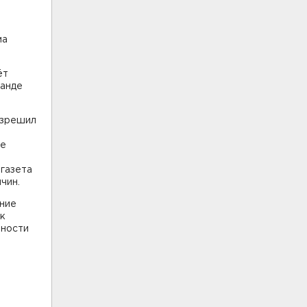
ма
ёт
манде
азрешил
Le
газета
чин.
ение
ок
нности