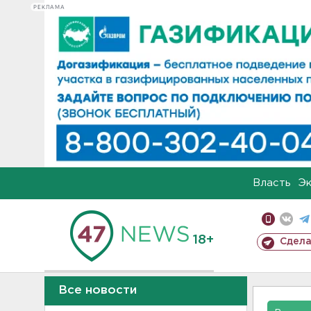
РЕКЛАМА
Власть
Э
18+
Сдела
Все новости