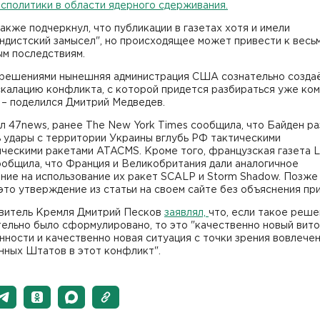
сполитики в области ядерного сдерживания.
акже подчеркнул, что публикации в газетах хотя и имели
ндистский замысел", но происходящее может привести к весь
ым последствиям.
 решениями нынешняя администрация США сознательно созда
скалацию конфликта, с которой придется разбираться уже ко
 – поделился Дмитрий Медведев.
л 47news, ранее The New York Times сообщила, что Байден р
 удары с территории Украины вглубь РФ тактическими
ическими ракетами ATACMS. Кроме того, французская газета 
ообщила, что Франция и Великобритания дали аналогичное
ие на использование их ракет SCALP и Storm Shadow. Позже 
это утверждение из статьи на своем сайте без объяснения при
витель Кремля Дмитрий Песков
заявлял,
что, если такое реш
ельно было сформулировано, то это "качественно новый вит
ности и качественно новая ситуация с точки зрения вовлече
нных Штатов в этот конфликт".