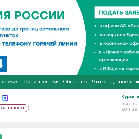
кономика
Происшествия
Общество
Чтиво
Дачное дел
Курсы 
USD ЦБ
ть новость
EUR ЦБ