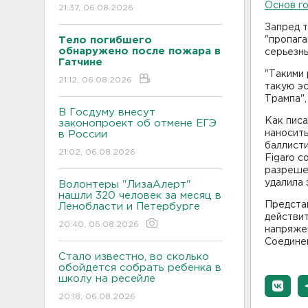
Основ го
21:37, 06.08.2026
Запред т
Тело погибшего
"пропага
обнаружено после пожара в
серьезн
Гатчине
"Такими
21:12, 06.08.2026
такую э
Трампа",
В Госдуму внесут
Как писа
законопроект об отмене ЕГЭ
наносить
в России
баллист
21:02, 06.08.2026
Figaro с
разрешен
удалила 
Волонтеры "ЛизаАлерт"
нашли 320 человек за месяц в
Предста
Ленобласти и Петербурге
действит
20:40, 06.08.2026
напряжен
Соедине
Стало известно, во сколько
обойдется собрать ребенка в
школу на ресейле
20:18, 06.08.2026