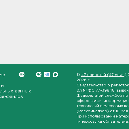
ма
©
47 новостей (47 news)
2026 г.
ти
Свидетельство о регистр
Эл № ФС 77-39848
, выда
льных данных
Федеральной службой по 
kie-файлов
сфере связи, информаци
технологий и массовых к
(Роскомнадзор) от
18 мая
При использовании матер
гиперссылка обязательна.