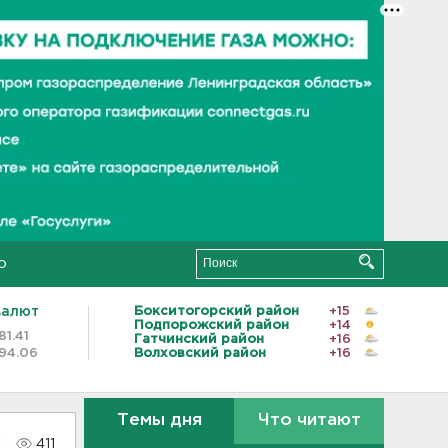
о
валют
Бокситогорский район
+15
Подпорожский район
+14
81.41
Гатчинский район
+16
94.06
Волховский район
+16
Темы дня
Что читают
411