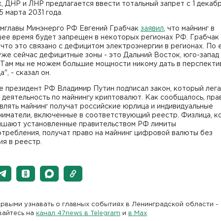
, ДНР и ЛНР предлагается ввести тотальный запрет с 1 декаб
15 марта 2031 года.
амглавы Минэнерго РФ Евгений Грабчак
заявил
, что майнинг в
ее время будет запрещен в некоторых регионах РФ. Грабчак
 что это связано с дефицитом электроэнергии в регионах. По 
уже сейчас дефицитные зоны - это Дальний Восток, юго-запад
"Там мы не можем большие мощности никому дать в перспекти
", - сказал он.
е президент РФ Владимир Путин подписал закон, который лег
 деятельность по майнингу криптовалют. Как сообщалось, пра
лять майнинг получат российские юрлица и индивидуальные
ниматели, включенные в соответствующий реестр. Физлица, 
ышают установленные правительством РФ лимиты
требления, получат право на майнинг цифровой валюты без
я в реестр.
рвыми узнавать о главных событиях в Ленинградской области -
вайтесь на
канал 47news в Telegram
и
в Maх