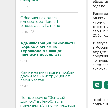
санврачи
областях
года по 
20:16
Ранее з
Обновленная аллея
ближайш
императора Павла I
уточнил,
открылась в Гатчине
словам, 
это Юг. 
19:46
2030 года
Администрация Ленобласти:
В август
Борьба с огнем на
в России
терриконе в Сланцах
осуществ
приносит результаты
предпри
не прев
19:14
энергопо
включени
Как не наткнуться на грибы-
двойники – инструкция от
лесничества
18:42
По программе "Земский
Чтобы пе
доктор" в Ленобласть
подписы
приехали 2,5 тысячи медиков