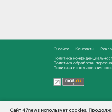
В Белгородской области при
атаке БПЛА ранены трое, на
Ильском НПЗ число
пострадавших выросло до
шести
15:37
Мужчину с яхты у острова
Сескар эвакуировали
вертолетом
О сайте
Контакты
Рекла
15:12
Политика конфиденциальнос
Политика обработки персона
В Севастополе после атаки
Политика использования coo
БПЛА повреждены 15
многоквартирных домов и
автомобили
14:57
Скончался отец футболиста
Месси
47news.ru — независимое интерн
14:38
общественной жизни в Ленинград
Сайт 47news использует cookies. Продолжа