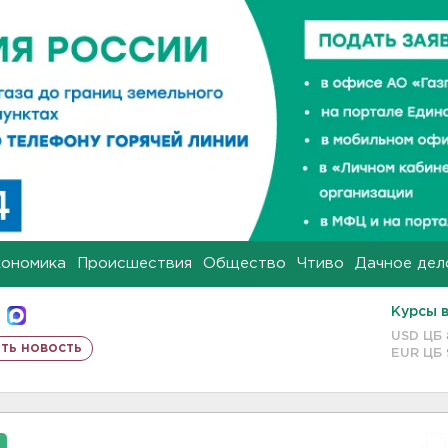
кономика
Происшествия
Общество
Чтиво
Дачное дел
Курсы 
USD ЦБ
ть новость
EUR ЦБ