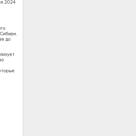
ря 2024
его
 Сибири,
ве до
ализует
во
которые