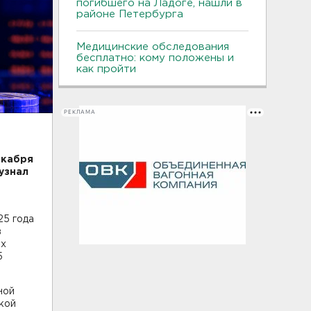
погибшего на Ладоге, нашли в
районе Петербурга
Медицинские обследования
бесплатно: кому положены и
как пройти
РЕКЛАМА
екабря
узнал
25 года
в
их
5
ной
кой