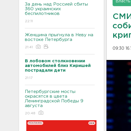
Власть
За день над Россией сбиты
360 украинских
беспилотников
СМИ
22:11
соб
кри
Женщина прыгнула в Неву на
востоке Петербурга
21:41
09:30 16.
В лобовом столкновении
автомобилей близ Киришей
пострадали дети
21:17
Петербургские мосты
окрасятся в цвета
Ленинградской Победы 9
августа
20:48
РЕКЛАМА