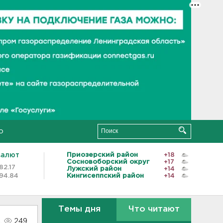
о
валют
Приозерский район
+18
Сосновоборский округ
+17
82.17
Лужский район
+14
94.84
Кингисеппский район
+14
Темы дня
Что читают
249