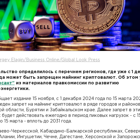
rgey Elagin/Business Online/Global Look Press
льство определилось с перечнем регионов, где уже с 1 д
да может быть запрещен майнинг криптовалют. Об этом 
рсант"
из материалов правкомиссии по развитию
оэнергетики
.
щает издание 15 ноября, с 1 декабря 2024 года по 15 марта 20
еден запрет на майнинг криптовалют в ряде городов и районо
й области, Бурятии и Забайкальском крае. Далее запрет в эт
 будет действовать ежегодно в период пиковых нагрузок - с 1
о 15 марта - вплоть до 2031 года.
аево-Черкесской, Кабардино-Балкарской республиках, Север
лании, Ингушетии, Чечне, Дагестане, Херсонской и Запорожс