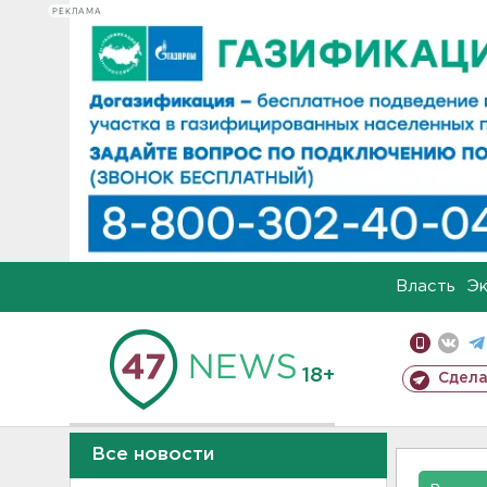
РЕКЛАМА
Власть
Э
18+
Сдела
Все новости