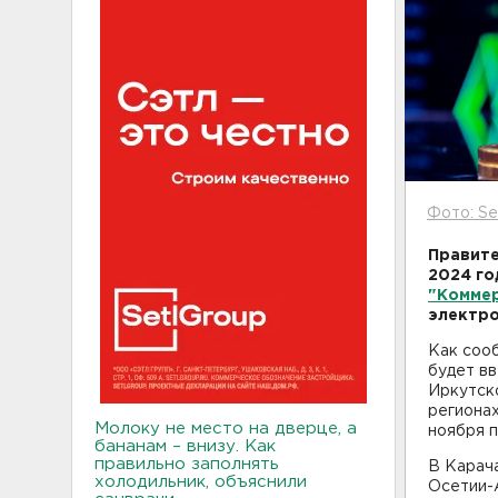
Фото: Se
Правите
2024 го
"Комме
электр
Как сооб
будет вв
Иркутско
регионах
Молоку не место на дверце, а
ноября п
бананам – внизу. Как
правильно заполнять
В Карач
холодильник, объяснили
Осетии-А