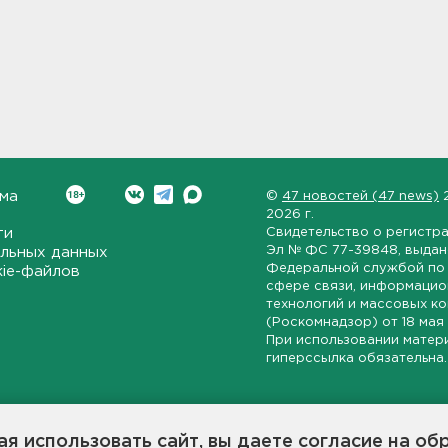
ма
©
47 новостей (47 news)
2026 г.
ти
Свидетельство о регистр
Эл № ФС 77-39848
, выда
льных данных
Федеральной службой по 
kie-файлов
сфере связи, информаци
технологий и массовых к
(Роскомнадзор) от
18 мая
При использовании матер
гиперссылка обязательна.
ет-издание, направленное на всестороннее освещение политиче
ской области, экономической и инвестиционной активности в ре
я использовать сайт, вы даете согласие на об