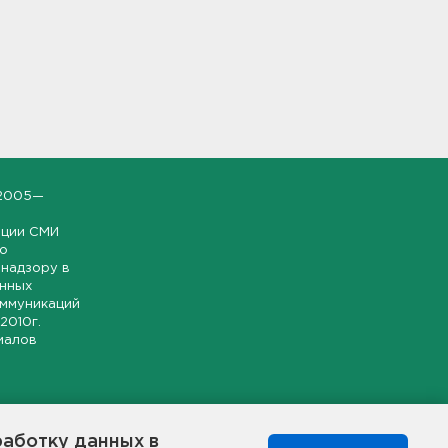
2005—
ации СМИ
но
надзору в
онных
оммуникаций
 2010г.
иалов
ской и
гионе.
работку данных в