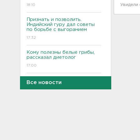
18:10
Увидели
Признать и позволить.
Индийский гуру дал советы
по борьбе с выгоранием
17:32
Кому полезны белые грибы,
рассказал диетолог
17:00
От шести до 25 с плюсом -
Все новости
погода в Ленобласти на
воскресенье
16:30
Гаражная амнистия и
лекарства. Какие законы
вступают в силу в августе
16:00