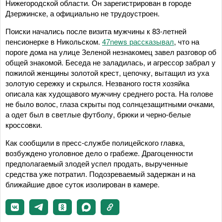
Нижегородской области. Он зарегистрирован в городе
Дзержинске, а официально не трудоустроен.
Поиски начались после визита мужчины к 83-летней
пенсионерке в Никольском.
47news рассказывал
, что на
пороге дома на улице Зеленой незнакомец завел разговор об
общей знакомой. Беседа не заладилась, и агрессор забрал у
пожилой женщины золотой крест, цепочку, вытащил из уха
золотую сережку и скрылся. Незваного гостя хозяйка
описала как худощавого мужчину среднего роста. На голове
не было волос, глаза скрыты под солнцезащитными очками,
а одет был в светлые футболу, брюки и черно-белые
кроссовки.
Как сообщили в пресс-службе полицейского главка,
возбуждено уголовное дело о грабеже. Драгоценности
предполагаемый злодей успел продать, вырученные
средства уже потратил. Подозреваемый задержан и на
ближайшие двое суток изолирован в камере.