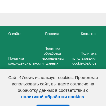
О сайте
Реклама
Контакты
Политика
обработки
Политика
Политика
персональных
использования
конфиденциальности
данных
cookie-файлов
Сайт 47news использует cookies. Продолжая
использовать сайт, вы даете согласие на
©
47 новостей (47 news)
2005 — 2026 г.
обработку данных в соответствии с
Свидетельство о регистрации СМИ Эл № ФС 77-39848, выдано
Федеральной службой по надзору в сфере связи,
.
политикой обработки cookies
информационных технологий и массовых коммуникаций
(Роскомнадзор) от 18 мая 2010г.