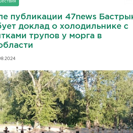
шествия
ле публикации 47news Бастры
бует доклад о холодильнике с
тками трупов у морга в
области
.08.2024