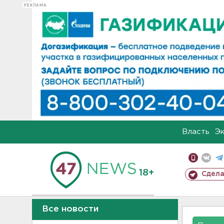
РЕКЛАМА
Власть
Э
18+
Сдела
Все новости