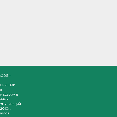
2005—
ации СМИ
но
надзору в
онных
оммуникаций
 2010г.
иалов