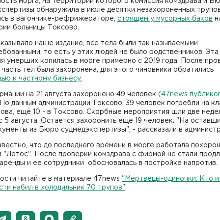
ость морга, на территории которого комиссия комздрава и Б
кспертизы обнаружила в июле десятки незахороненных трупов
ись в вагончике-рефрижераторе,
стоящем у мусорных баков
н
рии больницы Токсово.
казывало наше издание, все тела были так называемыми
бованными, то есть у этих людей не было родственников. Эта
я умерших копилась в морге примерно с 2019 года. После про
часть тел была захоронена, для этого чиновники обратились
ью к частному бизнесу
.
мации на 21 августа захоронено 49 человек (
47news публико
. По данным администрации Токсово, 39 человек погребли на к
ова, ещё 10 - в Токсово. Скорбные мероприятия шли две неде
с 5 августа. Остается захоронить еще 19 человек. "На оставш
ументы из Бюро судмедэкспертизы", - рассказали в администр
вестно, что до последнего времени в морге работала похоро
 "Лотос". После проверки комздрава с фирмой не стали прод
аренды и ее сотрудники обосновалась в постройке напротив.
ости читайте в материале 47news
"Мертвецы-одиночки. Кто и 
ти набил в холодильник 70 трупов"
.