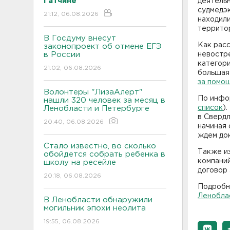
Гатчине
деятельн
судмедэ
21:12, 06.08.2026
находил
террито
В Госдуму внесут
Как расс
законопроект об отмене ЕГЭ
в России
невостре
категори
21:02, 06.08.2026
большая 
за помощ
Волонтеры "ЛизаАлерт"
По инфор
нашли 320 человек за месяц в
список
)
Ленобласти и Петербурге
в Свердл
20:40, 06.08.2026
начиная 
ждем док
Стало известно, во сколько
Также из
обойдется собрать ребенка в
компаний
школу на ресейле
договор 
20:18, 06.08.2026
Подробн
Леноблас
В Ленобласти обнаружили
могильник эпохи неолита
19:55, 06.08.2026