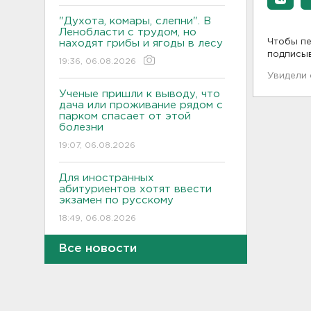
"Духота, комары, слепни". В
Ленобласти с трудом, но
Чтобы пе
находят грибы и ягоды в лесу
подписы
19:36, 06.08.2026
Увидели
Ученые пришли к выводу, что
дача или проживание рядом с
парком спасает от этой
болезни
19:07, 06.08.2026
Для иностранных
абитуриентов хотят ввести
экзамен по русскому
18:49, 06.08.2026
Все новости
Смертельное ДТП
произошло на КАД у Низино
18:23, 06.08.2026