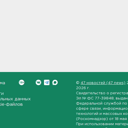
ма
©
47 новостей (47 news)
2026 г.
ти
Свидетельство о регистр
Эл № ФС 77-39848
, выда
льных данных
Федеральной службой по 
kie-файлов
сфере связи, информаци
технологий и массовых к
(Роскомнадзор) от
18 мая
При использовании матер