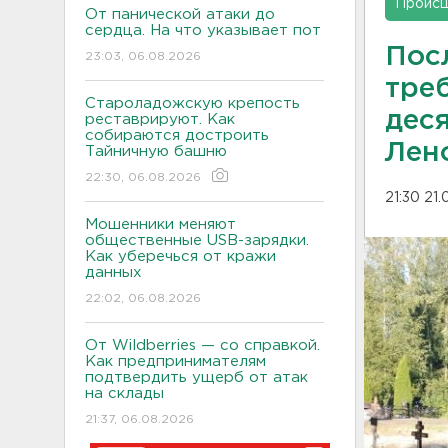
Проис
От панической атаки до
сердца. На что указывает пот
Пос
23:03, 06.08.2026
тре
Староладожскую крепость
деся
реставрируют. Как
собираются достроить
Лен
Тайничную башню
22:30, 06.08.2026
21:30 21
Мошенники меняют
общественные USB-зарядки.
Как уберечься от кражи
данных
22:02, 06.08.2026
От Wildberries — со справкой.
Как предпринимателям
подтвердить ущерб от атак
на склады
21:37, 06.08.2026