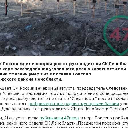
К России ждет информацию от руководителя СК Ленобла
о ходе расследования уголовного дела о халатности при
ии с телами умерших в поселке Токсово
жского района Ленобласти.
щает СК России вечером 21 августа, председатель Следствен
а Александр Бастрыкин поручил доложить ему о ходе расслед
го дела возбужденного по статье "Халатность" после нахожд
оненных тел в
рефрижераторе рядом с мусорными баками
у мо
 Доклад он ждет от руководителя СК по Ленобласти Сергея С
, 21 августа, после
публикации 47news
в морг Токсово прибыл
ики районного отдела СК Ленобласти. Предметом проверки ст