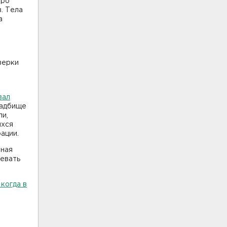
юро
. Тела
а
верки
вал
ладбище
ли,
ихся
ации.
нная
левать
когда в