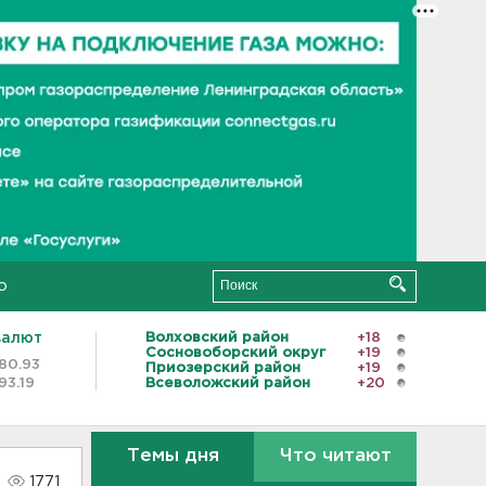
о
валют
Волховский район
+18
Сосновоборский округ
+19
80.93
Приозерский район
+19
93.19
Всеволожский район
+20
Темы дня
Что читают
1771