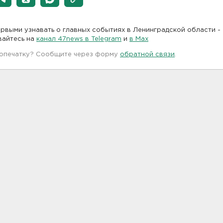
рвыми узнавать о главных событиях в Ленинградской области -
вайтесь на
канал 47news в Telegram
и
в Maх
 опечатку? Сообщите через форму
обратной связи
.