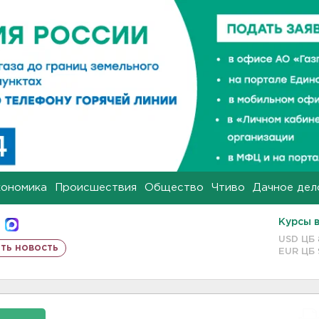
кономика
Происшествия
Общество
Чтиво
Дачное дел
Курсы 
USD ЦБ
ть новость
EUR ЦБ