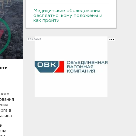
Медицинские обследования
бесплатно: кому положены и
как пройти
РЕКЛАМА
сти
ного
ования
ения
рга в
азина.
и
ала