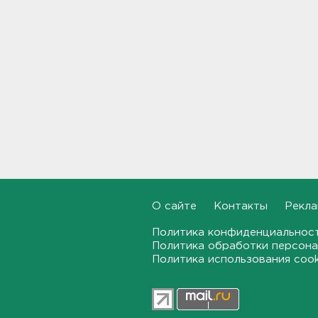
Наезд моторной лодки на
матрас с детьми в
Ленобласти стал уголовным
делом
18:22, 06.08.2026
Фермеры в Ленобласти
смогут получить до 8 млн
рублей на развитие
хозяйства
18:07, 06.08.2026
На "Сортавалу" съехались
спасатели и дорожники.
Отрабатывали легенду о
О сайте
Контакты
Рекла
крупном ДТП
17:50, 06.08.2026
Политика конфиденциальнос
Политика обработки персона
В пятницу вузы публикуют
Политика использования coo
списки. Ленобласть подвела
итоги приемной
кампании-2026
17:36, 06.08.2026