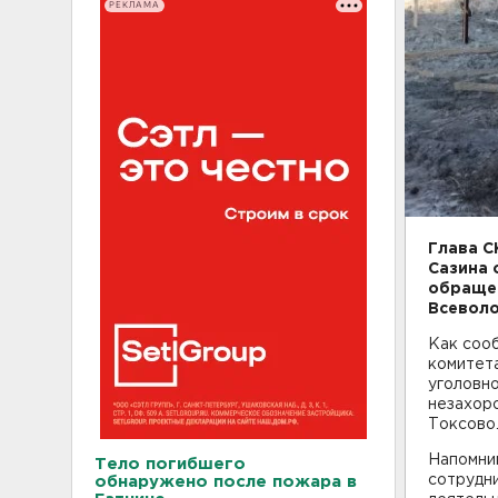
РЕКЛАМА
Глава С
Сазина 
обращен
Всеволо
Как сооб
комитет
уголовно
незахор
Токсово.
Напомним
Тело погибшего
сотрудн
обнаружено после пожара в