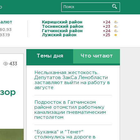
о
валют
Киришский район
+24
Тосненский район
+23
80.93
Гатчинский район
+24
93.19
Лужский район
+25
Темы дня
Что читают
433
Неслыханная жестокость.
Депутатов ЗакСа Ленобласти
заставляют выйти на работу в
августе
зор
Подросток в Гатчинском
районе отомстил работнику
канализации пневматическим
пистолетом
"Буханка" и "Тенет"
столкнулись на дороге в