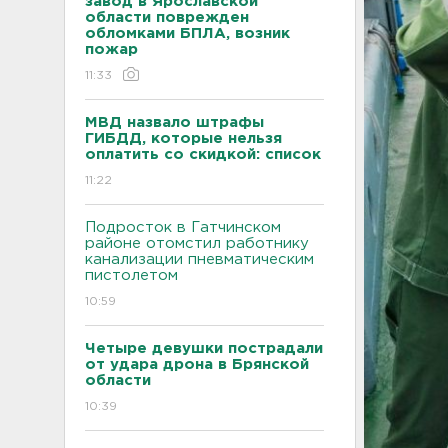
завод в Ярославской
области поврежден
обломками БПЛА, возник
пожар
11:33
МВД назвало штрафы
ГИБДД, которые нельзя
оплатить со скидкой: список
11:22
Подросток в Гатчинском
районе отомстил работнику
канализации пневматическим
пистолетом
10:59
Четыре девушки пострадали
от удара дрона в Брянской
области
10:39