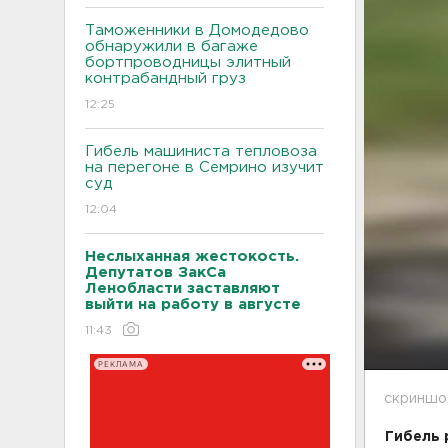
Таможенники в Домодедово
обнаружили в багаже
бортпроводницы элитный
контрабандный груз
12:25
Гибель машиниста тепловоза
на перегоне в Семрино изучит
суд
12:04
Неслыханная жестокость.
Депутатов ЗакСа
Ленобласти заставляют
выйти на работу в августе
11:43
РЕКЛАМА
скриншот
Гибель 