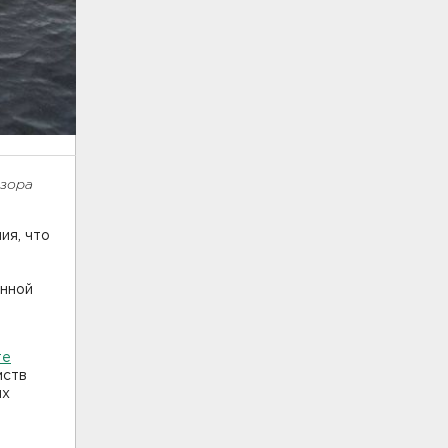
дзора
ия, что
енной
ы
те
мств
ых