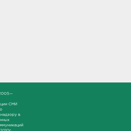
2005—
ации СМИ
но
надзору в
онных
оммуникаций
 2010г.