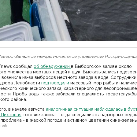
Северо-Западное межрегиональное управление Росприродна
7news сообщал
об обнаружении
в Выборгском заливе около
ого множества мертвых лещей и щук. Высказывались подозрен
 возникла из-за выбросов местного завода в воде. Сотрудники
адзора Ленобласти
подтвердили
массовый мор рыбы и наличие
ческого химического запаха, характерного для лесопромышл
ности. Пробы воды также забирали специалисты госветслужб
кого района.
го, в начале августа
аналогичная ситуация наблюдалась в бух
 Пихтовая
того же залива. Тогда специалисты надзорных ведо
 проблема - в жаркой погоде и активном цветении сине-зелен
лей.