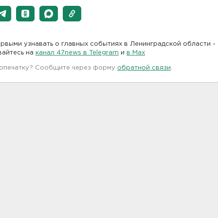
рвыми узнавать о главных событиях в Ленинградской области -
вайтесь на
канал 47news в Telegram
и
в Maх
 опечатку? Сообщите через форму
обратной связи
.