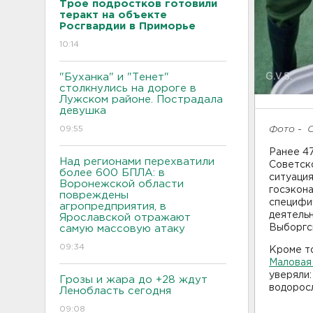
Трое подростков готовили
теракт на объекте
Росгвардии в Приморье
10:14
"Буханка" и "Тенет"
столкнулись на дороге в
Лужском районе. Пострадала
девушка
Фото - 
09:55
Ранее 4
Над регионами перехватили
Советск
более 600 БПЛА: в
ситуация
Воронежской области
госэкон
повреждены
специфи
агропредприятия, в
деятель
Ярославской отражают
Выборгс
самую массовую атаку
09:34
Кроме то
Маловая
уверяли:
Грозы и жара до +28 ждут
водорос
Ленобласть сегодня
09:08