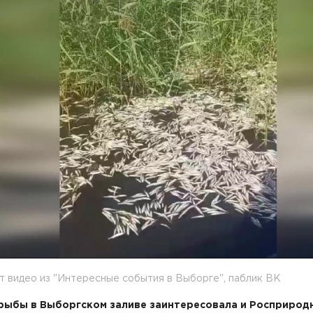
 видео из "Интересные события в Выборге", паблик ВК
рыбы в Выборгском заливе заинтересовала и Росприрод