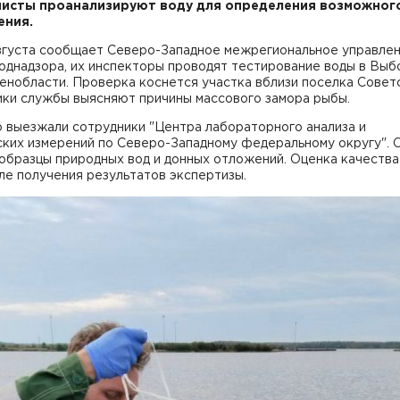
исты проанализируют воду для определения возможног
ения.
августа сообщает Северо-Западное межрегиональное управле
однадзора, их инспекторы проводят тестирование воды в Выб
енобласти. Проверка коснется участка вблизи поселка Совет
ики службы выясняют причины массового замора рыбы.
о выезжали сотрудники "Центра лабораторного анализа и
ских измерений по Северо-Западному федеральному округу". 
образцы природных вод и донных отложений. Оценка качества
ле получения результатов экспертизы.