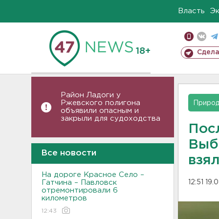
Власть
Э
18+
Сдела
Район Ладоги у
Ржевского полигона
Приро
объявили опасным и
закрыли для судоходства
Пос
Выб
Все новости
взя
На дороге Красное Село –
Гатчина – Павловск
12:51 19.
отремонтировали 6
километров
12:43