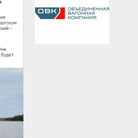
о
ние
оргском
ский –
Они
 будет