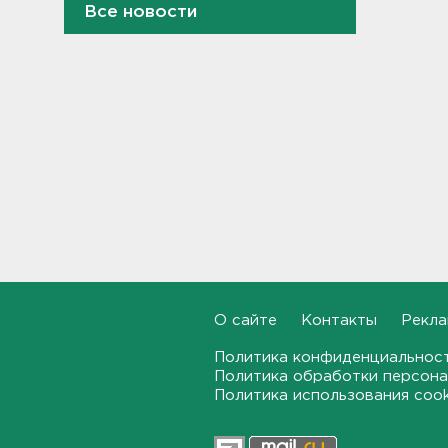
Все новости
Кольцо сдавило палец.
Подарок на память обернулся
вызовом спасателей в
детский лагерь в Ленобласти
- фото
22:51, 05.08.2026
Как правильно гасить ипотеку
в Петербурге. Срок и
переплату можно сократить в
разы
22:24, 05.08.2026
Ступень ракеты Falcon
9 врезалась в Луну
О сайте
Контакты
Рекла
21:58, 05.08.2026
Политика конфиденциальнос
Политика обработки персона
Где и когда в Выборге ждать
отключения горячей воды
Политика использования coo
21:45, 05.08.2026