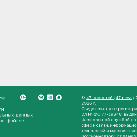
ма
©
47 новостей (47 news)
2026 г.
ти
Свидетельство о регистр
Эл № ФС 77-39848
, выда
льных данных
Федеральной службой по 
kie-файлов
сфере связи, информаци
технологий и массовых к
(Роскомнадзор) от
18 мая