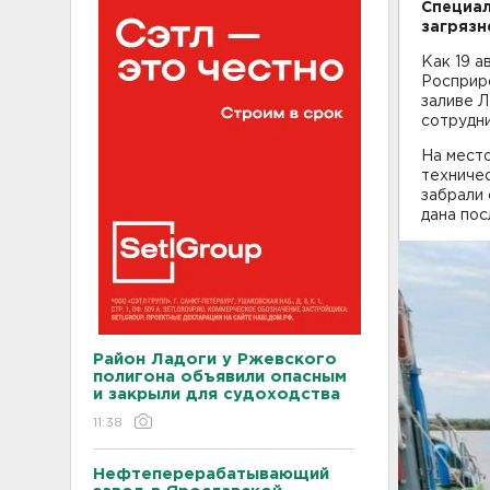
Специал
загрязн
Как 19 
Росприр
заливе Л
сотрудн
На мест
техниче
забрали 
дана пос
Район Ладоги у Ржевского
полигона объявили опасным
и закрыли для судоходства
11:38
Нефтеперерабатывающий