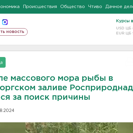
кономика
Происшествия
Общество
Чтиво
Дачное дел
Курсы 
USD ЦБ
ть новость
EUR ЦБ
да
ле массового мора рыбы в
оргском заливе Росприроднад
лся за поиск причины
08.2024