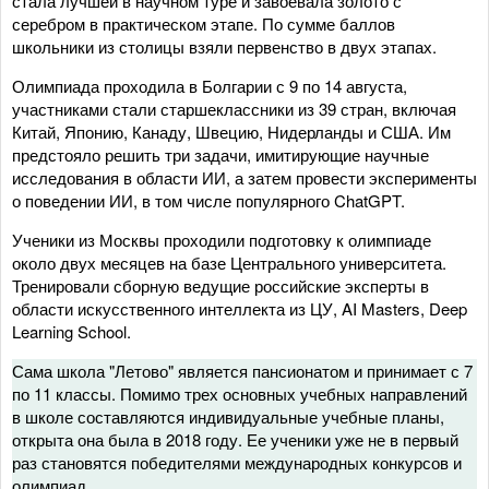
стала лучшей в научном туре и завоевала золото с
серебром в практическом этапе. По сумме баллов
школьники из столицы взяли первенство в двух этапах.
Олимпиада проходила в Болгарии с 9 по 14 августа,
участниками стали старшеклассники из 39 стран, включая
Китай, Японию, Канаду, Швецию, Нидерланды и США. Им
предстояло решить три задачи, имитирующие научные
исследования в области ИИ, а затем провести эксперименты
о поведении ИИ, в том числе популярного ChatGPT.
Ученики из Москвы проходили подготовку к олимпиаде
около двух месяцев на базе Центрального университета.
Тренировали сборную ведущие российские эксперты в
области искусственного интеллекта из ЦУ, AI Masters, Deep
Learning School.
Сама школа "Летово" является пансионатом и принимает с 7
по 11 классы. Помимо трех основных учебных направлений
в школе составляются индивидуальные учебные планы,
открыта она была в 2018 году. Ее ученики уже не в первый
раз становятся победителями международных конкурсов и
олимпиад.