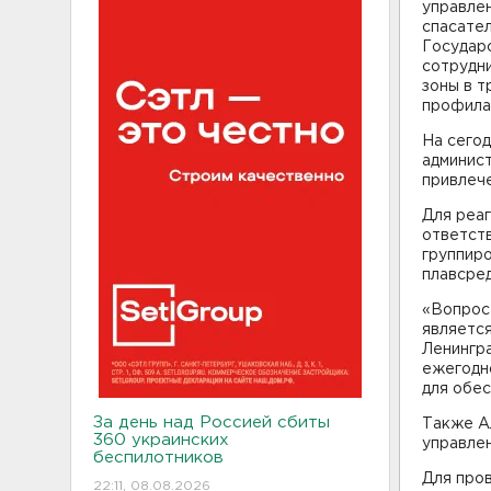
управле
спасате
Государс
сотрудн
зоны в т
профила
На сегод
админис
привлеч
Для реаг
ответст
группиро
плавсред
«Вопрос 
является
Ленингр
ежегодно
для обе
За день над Россией сбиты
Также Ал
360 украинских
управлен
беспилотников
Для про
22:11, 08.08.2026