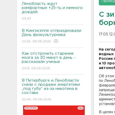
Проис
Ленобласть ждут
комфортные +25-ть и немного
дождей
С з
09:43
бор
В Кингисеппе отпраздновали
17:05 12
День физкультурника
23:45, 08.08.2026
На сего
Как отстрочить старение
водных 
мозга за 30 минут в день –
России 
рассказали ученые
и 10 пр
автомоб
23:15, 08.08.2026
Об этом
В Петербурге и Ленобласти
по Леноб
сняли с продажи энергетики
февраля
„под губу“ из-за никотина в
запреще
составе
Ленингра
админис
22:44, 08.08.2026
установ
РЕКЛАМА
В целях