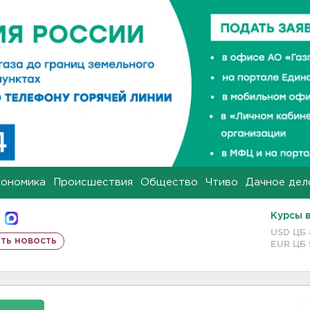
кономика
Происшествия
Общество
Чтиво
Дачное дел
Курсы 
USD ЦБ
ть новость
EUR ЦБ