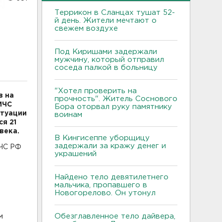
Террикон в Сланцах тушат 52-
й день. Жители мечтают о
свежем воздухе
Под Киришами задержали
мужчину, который отправил
соседа палкой в больницу
"Хотел проверить на
в на
прочность". Житель Соснового
МЧС
Бора оторвал руку памятнику
итуации
воинам
я 21
века.
В Кингисеппе уборщицу
задержали за кражу денег и
МЧС РФ
украшений
Найдено тело девятилетнего
мальчика, пропавшего в
Новогорелово. Он утонул
Обезглавленное тело дайвера,
м