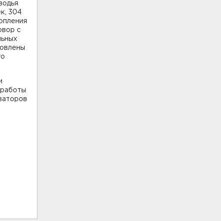
водья
к, 304
опления
овор с
льных
товлены
го
и
 работы
заторов