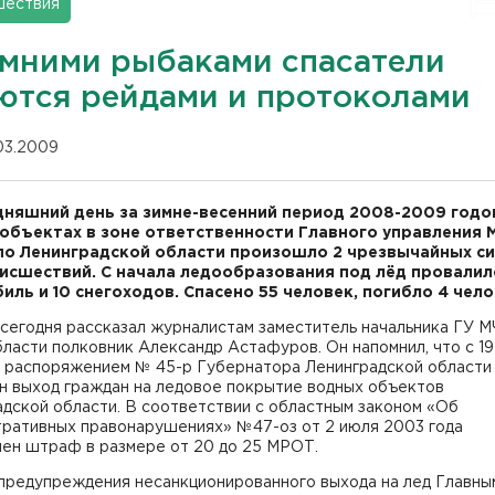
шествия
имними рыбаками спасатели
ются рейдами и протоколами
.03.2009
дняшний день за зимне-весенний период 2008-2009 годо
объектах в зоне ответственности Главного управления 
по Ленинградской области произошло 2 чрезвычайных с
оисшествий. С начала ледообразования под лёд провалилс
иль и 10 снегоходов. Спасено 55 человек, погибло 4 чело
 сегодня рассказал журналистам заместитель начальника ГУ 
ласти полковник Александр Астафуров. Он напомнил, что с 19
 распоряжением № 45-р Губернатора Ленинградской области
н выход граждан на ледовое покрытие водных объектов
дской области. В соответствии с областным законом «Об
тративных правонарушениях» №47-оз от 2 июля 2003 года
лен штраф в размере от 20 до 25 МРОТ.
 предупреждения несанкционированного выхода на лед Главны