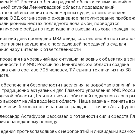
нием МЧС России по Ленинградской области силами аварийно-
льной службы Ленинградской области, подразделений
твенной инспекции по маломерным судам, с привлечением
иков ОВД организовано ежедневное патрулирование прибре
радиционных местах подледного лова рыбы, проводятся
ктические рейды по недопущению выезда и выхода граждан на
няшний день проведено 1383 рейда, составлено 85 протоколо
тративном нарушении, с последующей передачей в суд для
ения нарушителей к ответственности.
ирования на чрезвычайные ситуации на водных объектах в зо
венности ГУ МЧС России по Ленинградской области создана
вка сил в составе 705 человек, 117 единиц техники, из них 38
ств.
обеспечения безопасности населения на водоёмах в зимний 
 традиционно актуальным для Главного управления МЧС Росси
адской области. Десятки тысяч любителей подлёдного лова р
 выходят на лёд водоёмов области. Наша задача – принять вс
спечения безопасности наших сограждан» – заявил Астафуров
ександр Астафуров рассказал о готовности сил и средств Г
ия к паводковому периоду.
ведения противопаводковых мероприятий и ликвидации возмо