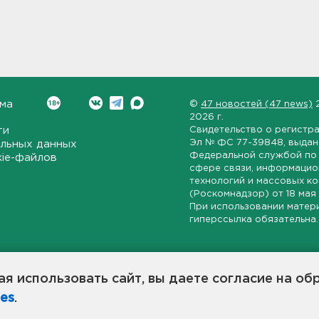
ма
©
47 новостей (47 news)
2026 г.
ти
Свидетельство о регистр
Эл № ФС 77-39848
, выда
льных данных
Федеральной службой по 
kie-файлов
сфере связи, информаци
технологий и массовых к
(Роскомнадзор) от
18 мая
При использовании матер
гиперссылка обязательна.
ет-издание, направленное на всестороннее освещение политиче
ской области, экономической и инвестиционной активности в ре
я использовать сайт, вы даете согласие на об
7 новостей» станет популярной и конструктивной площадкой дл
es
.
оисходят в 47-м регионе России.