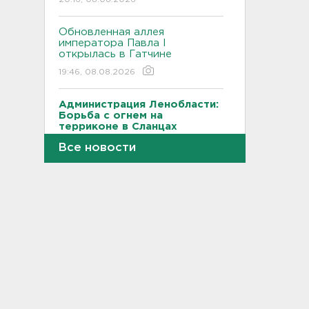
Обновленная аллея
императора Павла I
открылась в Гатчине
19:46, 08.08.2026
Администрация Ленобласти:
Борьба с огнем на
терриконе в Сланцах
приносит результаты
Все новости
19:14, 08.08.2026
Как не наткнуться на грибы-
двойники – инструкция от
лесничества
18:42, 08.08.2026
По программе "Земский
доктор" в Ленобласть
приехали 2,5 тысячи медиков
18:10, 08.08.2026