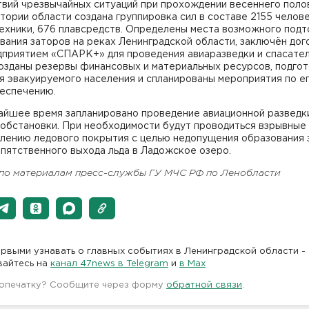
твий чрезвычайных ситуаций при прохождении весеннего поло
тории области создана группировка сил в составе 2155 челове
ехники, 676 плавсредств. Определены места возможного подт
вания заторов на реках Ленинградской области, заключён дог
дприятием «СПАРК+» для проведения авиаразведки и спасате
Созданы резервы финансовых и материальных ресурсов, подго
я эвакуируемого населения и спланированы мероприятия по е
еспечению.
айшее время запланировано проведение авиационной разведк
 обстановки. При необходимости будут проводиться взрывные
блению ледового покрытия с целью недопущения образования 
пятственного выхода льда в Ладожское озеро.
 по материалам пресс-службы ГУ МЧС РФ по Ленобласти
рвыми узнавать о главных событиях в Ленинградской области -
вайтесь на
канал 47news в Telegram
и
в Maх
 опечатку? Сообщите через форму
обратной связи
.