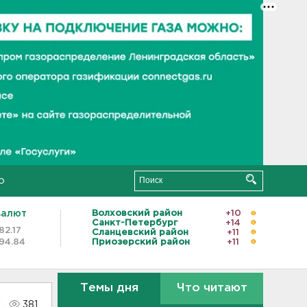
о
валют
Волховский район
+10
Санкт-Петербург
+14
82.17
Сланцевский район
+11
94.84
Приозерский район
+11
Темы дня
Что читают
381