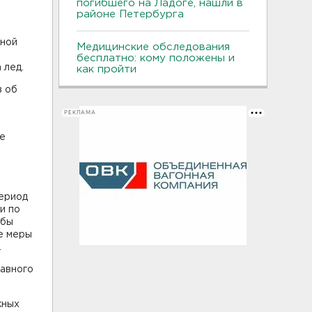
погибшего на Ладоге, нашли в
районе Петербурга
жной
Медицинские обследования
бесплатно: кому положены и
 лед.
как пройти
в об
РЕКЛАМА
не
период
и по
ыбы
е меры
.
лавного
жных