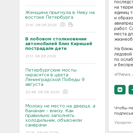
последс
на терри
Женщина прыгнула в Неву на
единиц т
востоке Петербурга
и образо
авиапре
21:41, 08.08.2026
работ. 
места дл
В лобовом столкновении
жизнеоб
автомобилей близ Киришей
пострадали дети
На ближ
ледовой
21:17, 08.08.2026
по осла
и беспре
Петербургские мосты
47News,
окрасятся в цвета
Ленинградской Победы 9
августа
20:48, 08.08.2026
Молоку не место на дверце, а
Чтобы пе
бананам – внизу. Как
подписы
правильно заполнять
холодильник, объяснили
Увидели
санврачи
20:16, 08.08.2026