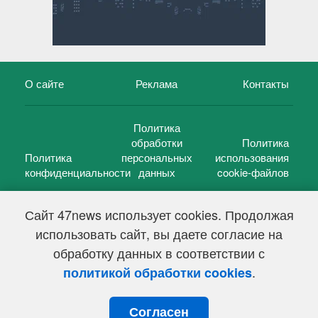
О сайте
Реклама
Контакты
Политика
обработки
Политика
Политика
персональных
использования
конфиденциальности
данных
cookie-файлов
Сайт 47news использует cookies. Продолжая
использовать сайт, вы даете согласие на
©
47 новостей (47 news)
2005 — 2026 г.
обработку данных в соответствии с
Свидетельство о регистрации СМИ Эл № ФС 77-39848, выдано
Федеральной службой по надзору в сфере связи,
.
политикой обработки cookies
информационных технологий и массовых коммуникаций
(Роскомнадзор) от 18 мая 2010г.
Согласен