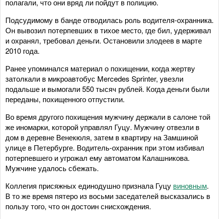
полагали, что они вряд ли пойдут в полицию.
Подсудимому в банде отводилась роль водителя-охранника.
Он вывозил потерпевших в тихое место, где бил, удерживал
и охранял, требовал деньги. Остановили злодеев в марте
2010 года.
Ранее упоминался материал о похищении, когда жертву
затолкали в микроавтобус Mercedes Sprinter, увезли
подальше и вымогали 550 тысяч рублей. Когда деньги были
переданы, похищенного отпустили.
Во время другого похищения мужчину держали в салоне той
же иномарки, которой управлял Гуцу. Мужчину отвезли в
дом в деревне Венекюля, затем в квартиру на Замшиной
улице в Петербурге. Водитель-охранник при этом избивал
потерпевшего и угрожал ему автоматом Калашникова.
Мужчине удалось сбежать.
Коллегия присяжных единодушно признала Гуцу
виновным
.
В то же время пятеро из восьми заседателей высказались в
пользу того, что он достоин снисхождения.