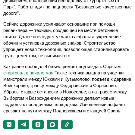
движением, пролегающий неподалеку от курорта "Охта
Парк". Работы идут по нацпроеку "Безопасные качественные
дороги".
Сейчас дорожники усиливают основание при помощи
ресайклера — техники, создающей на месте бетонные
плиты. Далее последует укладка асфальта, укрепление
обочин и установка дорожных знаков. Строительство
упрощает новая технология, позволяющая стабилизировать
грунт цементом, не вынимая его.
Как ранее сообщал 47news, ремонт подъезда к Сярьгам
стартовал в начале мая.
Также техника вышла на участки
магистрали между Юкками и Кузьмолово, подъезд к деревне
Войскорово, трассу между Федоровским и Форносово.
Убраны старые остановки в Новоселье, а на трассе между
Выборгом и Возрождением дорожники делают новые
подходы к посадочным площадкам. Изношенный асфальт
срезают на пути между Подпорожьем и станцией Свирь.