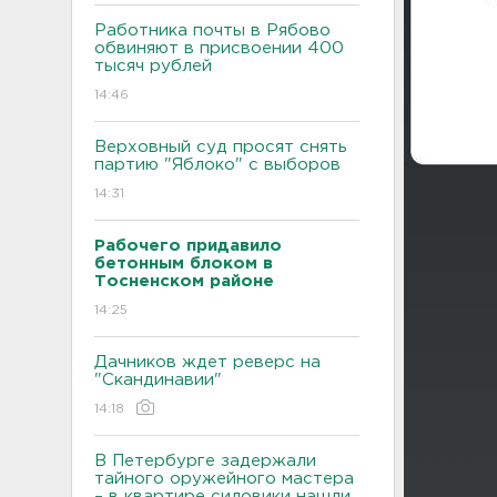
Работника почты в Рябово
обвиняют в присвоении 400
тысяч рублей
14:46
Верховный суд просят снять
партию "Яблоко" с выборов
14:31
Рабочего придавило
бетонным блоком в
Тосненском районе
14:25
Дачников ждет реверс на
"Скандинавии"
14:18
В Петербурге задержали
тайного оружейного мастера
– в квартире силовики нашли