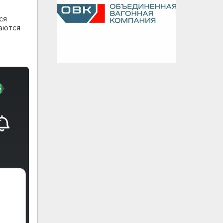
ся
раются