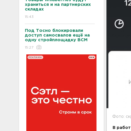
храниться и на партнерских
складах
15:43
Под Тосно блокировали
доступ самосвалов ещё на
одну стройплощадку ВСМ
15:27
РЕКЛАМА
Фото: с
В работ