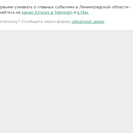
рвыми узнавать о главных событиях в Ленинградской области -
вайтесь на
канал 47news в Telegram
и
в Maх
 опечатку? Сообщите через форму
обратной связи
.