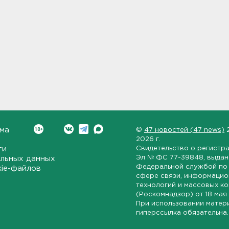
ма
©
47 новостей (47 news)
2026 г.
ти
Свидетельство о регистр
Эл № ФС 77-39848
, выда
льных данных
Федеральной службой по 
kie-файлов
сфере связи, информаци
технологий и массовых к
(Роскомнадзор) от
18 мая
При использовании матер
гиперссылка обязательна.