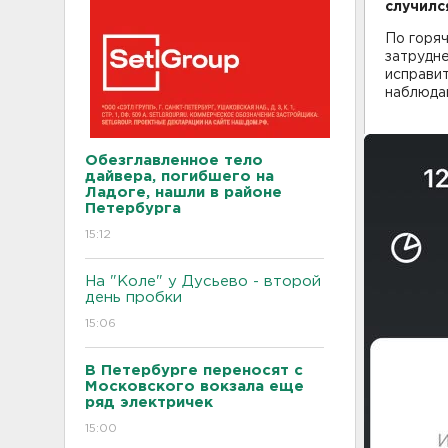
случилс
По горяч
затрудн
исправит
наблюдаю
Обезглавленное тело
дайвера, погибшего на
Ладоге, нашли в районе
Петербурга
15:12
На "Коле" у Дусьево - второй
день пробки
15:06
В Петербурге переносят с
Московского вокзала еще
ряд электричек
15:00