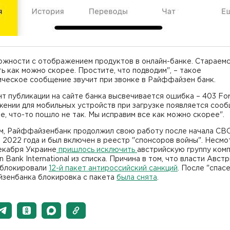
ложности с отображением продуктов в онлайн-банке. Стараем
ь как можно скорее. Простите, что подводим", – такое
ическое сообщение звучит при звонке в Райффайзен банк.
т публикации на сайте банка высвечивается ошибка – 403 For
жении для мобильных устройств при загрузке появляется соо
е, что-то пошло не так. Мы исправим все как можно скорее".
м, Райффайзенбанк продолжил свою работу после начала СВ
2022 года и был включен в реестр "спонсоров войны". Несмо
декабря Украине
пришлось исключить
австрийскую группу ком
en Bank International из списка. Причина в том, что власти Австр
аблокировали
12-й пакет антироссийский санкций
. После "спас
зенбанка блокировка с пакета
была снята
.