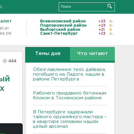
о
валют
Всеволожский район
+23
Подпорожский район
+23
81.41
Выборгский район
+21
94.06
Санкт-Петербург
+23
Темы дня
Что читают
444
Обезглавленное тело дайвера,
погибшего на Ладоге, нашли в
вый
районе Петербурга
х
Рабочего придавило бетонным
блоком в Тосненском районе
В Петербурге задержали
тайного оружейного мастера –
в квартире силовики нашли
целый арсенал