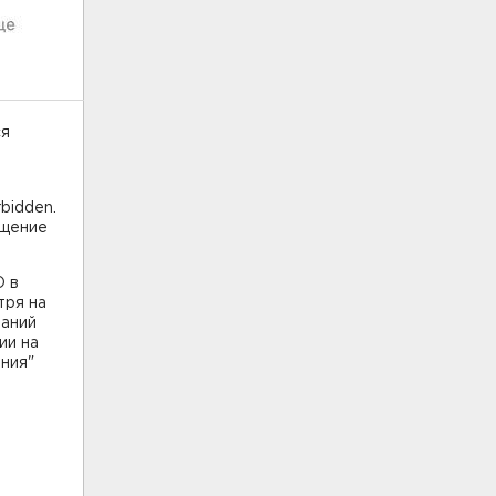
ся
bidden.
бщение
О в
тря на
паний
ии на
ения"