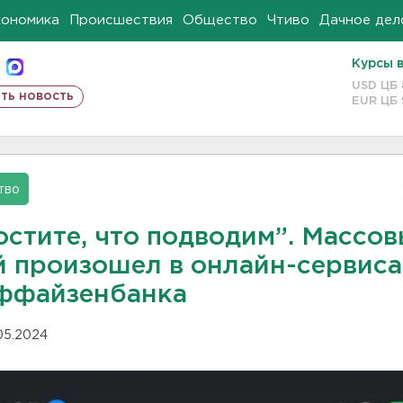
кономика
Происшествия
Общество
Чтиво
Дачное дел
Курсы 
USD ЦБ
ть новость
EUR ЦБ
тво
остите, что подводим”. Массо
й произошел в онлайн-сервиса
ффайзенбанка
.05.2024