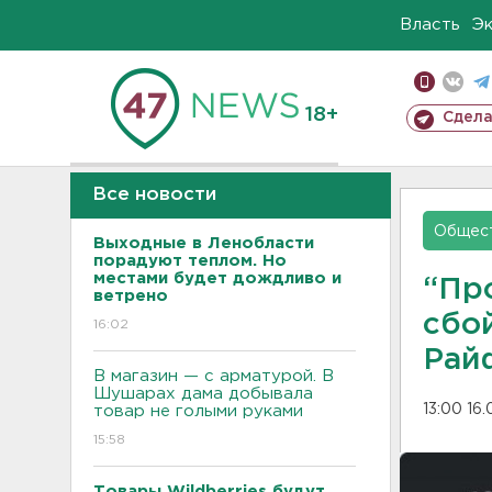
Власть
Э
18+
Сдела
Все новости
Общес
Выходные в Ленобласти
порадуют теплом. Но
местами будет дождливо и
“Пр
ветрено
сбо
16:02
Рай
В магазин — с арматурой. В
Шушарах дама добывала
13:00 16
товар не голыми руками
15:58
Товары Wildberries будут