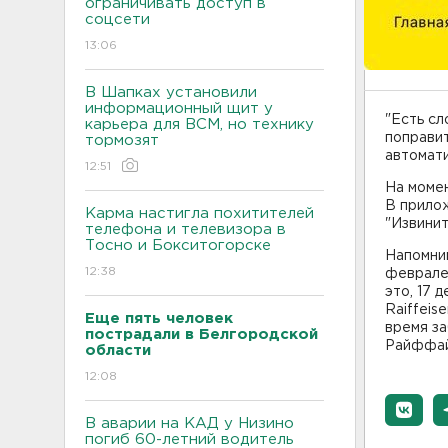
ограничивать доступ в
соцсети
13:06
В Шапках установили
информационный щит у
"Есть с
карьера для ВСМ, но технику
поправит
тормозят
автомат
12:51
На момен
В прило
Карма настигла похитителей
"Извинит
телефона и телевизора в
Тосно и Бокситогорске
Напомни
12:38
феврале 
это, 17 
Raiffeis
Еще пять человек
время з
пострадали в Белгородской
Райффай
области
12:08
В аварии на КАД у Низино
погиб 60-летний водитель