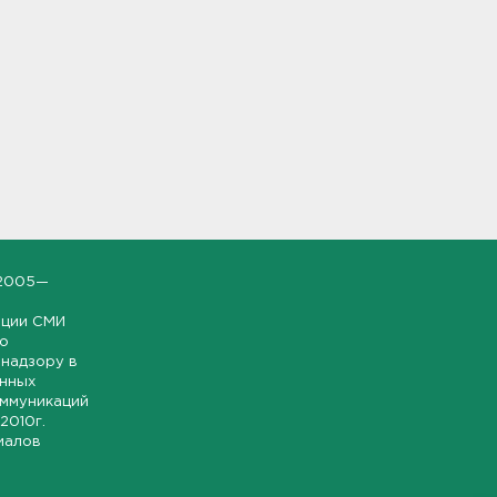
2005—
ации СМИ
но
надзору в
онных
оммуникаций
 2010г.
иалов