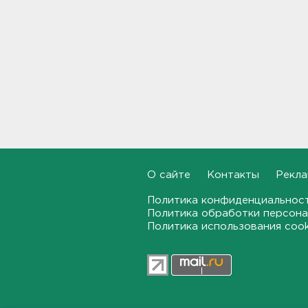
транспорт в Белгородской
области пострадали пятеро
10:10
С Ладоги эвакуировали
лодочника с заглохшим
мотором
09:51
Две женщины застряли на
Зеленецких Мхах под
Волховом
О сайте
Контакты
Рекла
09:30
Политика конфиденциальнос
Пожар на объекте
Политика обработки персона
Wildberries в Свердловской
Политика использования coo
области локализован -
большую часть товара
спасли
09:14
В Новогорелово ищут 9-