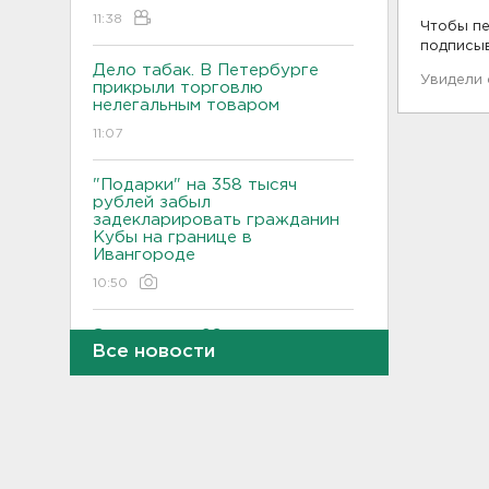
11:38
Чтобы пе
подписы
Дело табак. В Петербурге
Увидели
прикрыли торговлю
нелегальным товаром
11:07
"Подарки" на 358 тысяч
рублей забыл
задекларировать гражданин
Кубы на границе в
Ивангороде
10:50
Задержаны 20 сотрудников
Все новости
пунктов обмена
криптовалюты в "Москва-
Сити"
10:35
После ракетного обстрела и
атак беспилотников на