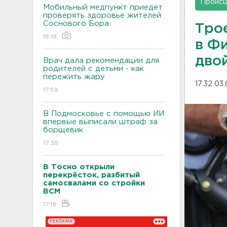
Проис
Мобильный медпункт приедет
проверять здоровье жителей
Соснового Бора
Тро
18:18
в Ф
дво
Врач дала рекомендации для
родителей с детьми - как
пережить жару
17:32 03
17:59
В Подмосковье с помощью ИИ
впервые выписали штраф за
борщевик
17:38
В Тосно открыли
перекрёсток, разбитый
самосвалами со стройки
ВСМ
17:19
РЕКЛАМА