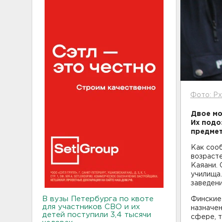
Фото: Px
Двое мо
Их подо
предмет
Как сооб
возрасте
Каяани.
училища.
заведени
В вузы Петербурга по квоте
Финские
для участников СВО и их
назначен
детей поступили 3,4 тысячи
сфере, т