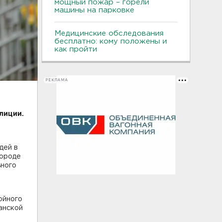
мощный пожар – горели
машины на парковке
Медицинские обследования
бесплатно: кому положены и
как пройти
РЕКЛАМА
лиции.
дей в
городе
ьного
ойного
данской