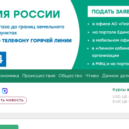
кономика
Происшествия
Общество
Чтиво
Дачное дел
Курсы 
USD ЦБ
ть новость
EUR ЦБ