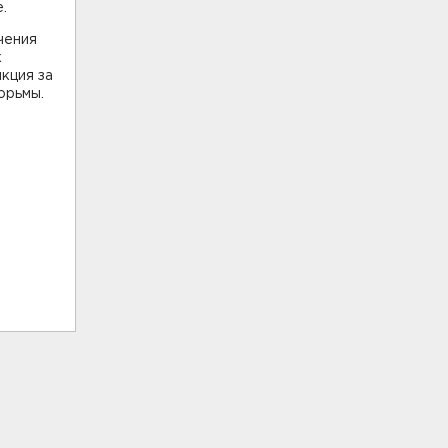
.
чения
к
кция за
юрьмы.