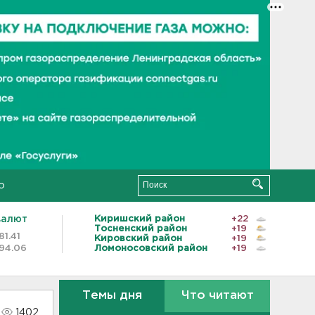
о
валют
Киришский район
+22
Тосненский район
+19
81.41
Кировский район
+19
94.06
Ломоносовский район
+19
Темы дня
Что читают
1402