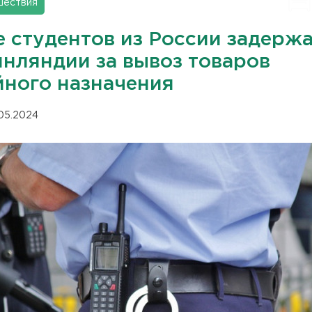
шествия
е студентов из России задерж
инляндии за вывоз товаров
йного назначения
.05.2024