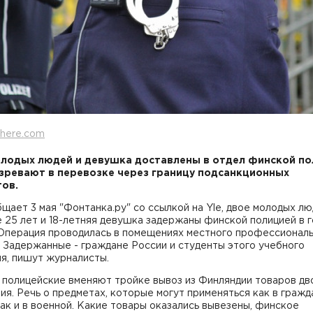
here.com
лодых людей и девушка доставлены в отдел финской по
зревают в перевозке через границу подсанкционных
ов.
щает 3 мая "Фонтанка.ру" со ссылкой на Yle, двое молодых лю
 25 лет и 18-летняя девушка задержаны финской полицией в 
 Операция проводилась в помещениях местного профессионал
 Задержанные - граждане России и студенты этого учебного
я, пишут журналисты.
 полицейские вменяют тройке вывоз из Финляндии товаров дв
ия. Речь о предметах, которые могут применяться как в граж
ак и в военной. Какие товары оказались вывезены, финское