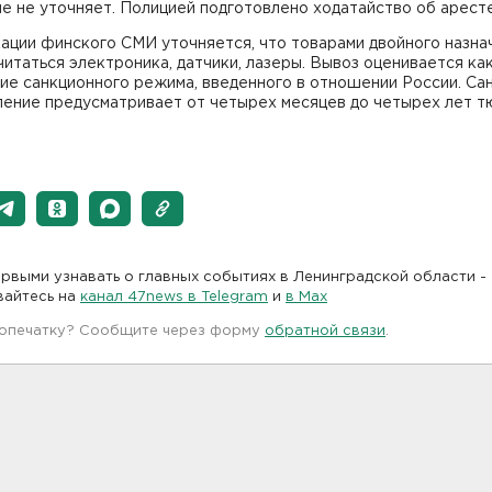
е не уточняет. Полицией подготовлено ходатайство об аресте
ации финского СМИ уточняется, что товарами двойного назна
итаться электроника, датчики, лазеры. Вывоз оценивается ка
е санкционного режима, введенного в отношении России. Сан
ление предусматривает от четырех месяцев до четырех лет т
рвыми узнавать о главных событиях в Ленинградской области -
вайтесь на
канал 47news в Telegram
и
в Maх
 опечатку? Сообщите через форму
обратной связи
.