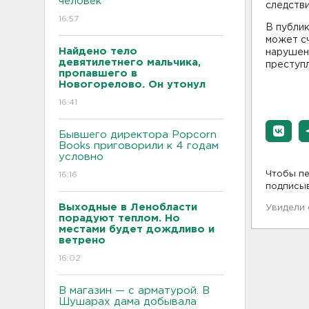
человек
следстви
16:57
В публик
может сч
Найдено тело
нарушени
девятилетнего мальчика,
преступ
пропавшего в
Новогорелово. Он утонул
16:41
Бывшего директора Popcorn
Books приговорили к 4 годам
условно
Чтобы пе
16:16
подписы
Выходные в Ленобласти
Увидели
порадуют теплом. Но
местами будет дождливо и
ветрено
16:02
В магазин — с арматурой. В
Шушарах дама добывала