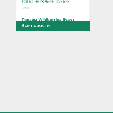
товар не голыми руками
15:58
Товары Wildberries будут
храниться и на партнерских
Все новости
складах
15:43
Под Тосно блокировали
доступ самосвалов ещё на
одну стройплощадку ВСМ
15:27
Обезглавленное тело
дайвера, погибшего на
Ладоге, нашли в районе
Петербурга
15:12
На "Коле" у Дусьево - второй
день пробки