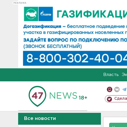
РЕКЛАМА
Власть
Э
18+
Сдела
Все новости