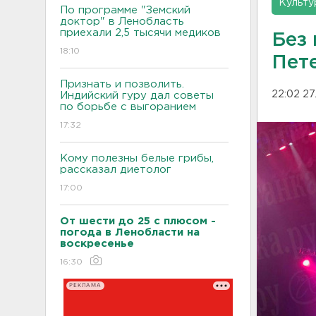
Культу
По программе "Земский
доктор" в Ленобласть
приехали 2,5 тысячи медиков
Без
18:10
Пет
Признать и позволить.
22:02 27
Индийский гуру дал советы
по борьбе с выгоранием
17:32
Кому полезны белые грибы,
рассказал диетолог
17:00
От шести до 25 с плюсом -
погода в Ленобласти на
воскресенье
16:30
РЕКЛАМА