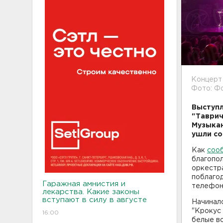
Концерт 
Фото: Фо
Выступл
"Таврич
Музыкан
ушли со
Как
сооб
благопо
оркестра
поблагод
Гаражная амнистия и
телефона
лекарства. Какие законы
вступают в силу в августе
Начиналс
"Крокус 
16:00
белые в