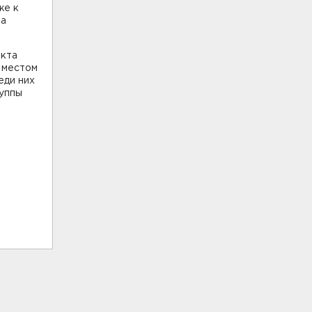
же к
ра
акта
 местом
еди них
руппы