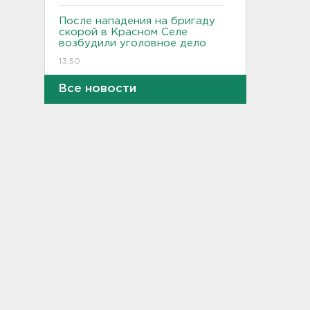
После нападения на бригаду
скорой в Красном Селе
возбудили уголовное дело
13:50
Все новости
Террикон в Сланцах тушат
52-й день. Жители мечтают
о свежем воздухе
13:30
"Больше не буду". Водителю
пришлось объясняться за
опасный дрифт на
Суворовском
12:56
После пожара на складе
“Ленты” в Красном Бору в
магазинах сократился
ассортимент
12:35