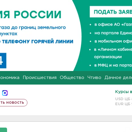
кономика
Происшествия
Общество
Чтиво
Дачное дел
Курсы 
USD ЦБ
ть новость
EUR ЦБ