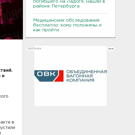
погибшего на Ладоге, нашли в
районе Петербурга
Медицинские обследования
бесплатно: кому положены и
как пройти
РЕКЛАМА
твий.
 и
кого
ракте в
пустили
и