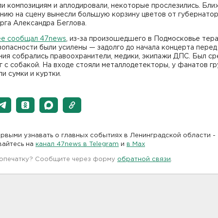
и композициям и аплодировали, некоторые прослезились. Бли
нию на сцену вынесли большую корзину цветов от губернато
рга Александра Беглова.
ее сообщал 47news
, из-за произошедшего в Подмосковье тер
опасности были усилены — задолго до начала концерта перед
ия собрались правоохранители, медики, экипажи ДПС. Был ср
г с собакой. На входе стояли металлодетекторы, у фанатов г
и сумки и куртки.
рвыми узнавать о главных событиях в Ленинградской области -
вайтесь на
канал 47news в Telegram
и
в Maх
 опечатку? Сообщите через форму
обратной связи
.