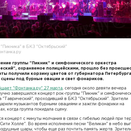
"Пикника" в БКЗ "Октябрьский"
нтанка.ру
ение группы "Пикник" и симфонического оркестра
еский", охраняемое полицейскими, прошло без происшес
ты получили корзину цветов от губернатора Петербурга
 сцены под бурные овации и свет фонариков.
щает "Фонтанка.ру" 27 марта
, сегодня около девяти вечера
лучно завершился концерт рок-группы "Пикник" и симфоничес
 "Таврический", проходивший в БКЗ "Октябрьский". Зрители
арили музыкантов бурными овациями и зажгли фонарики на
х, когда группа покидала сцену.
я концерт с минуты молчания в связи с гибелью людей при те
Сити Холле". Во время исполнения песни "Великан" в небо вы
оздушные шары, чтобы еще раз почтить память жертв. Зрител