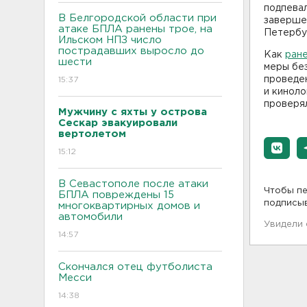
подпевал
В Белгородской области при
заверше
атаке БПЛА ранены трое, на
Петербу
Ильском НПЗ число
пострадавших выросло до
Как
ран
шести
меры без
проведен
15:37
и киноло
проверял
Мужчину с яхты у острова
Сескар эвакуировали
вертолетом
15:12
В Севастополе после атаки
Чтобы пе
БПЛА повреждены 15
подписы
многоквартирных домов и
автомобили
Увидели
14:57
Скончался отец футболиста
Месси
14:38