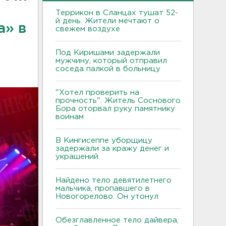
Террикон в Сланцах тушат 52-
й день. Жители мечтают о
а» в
свежем воздухе
Под Киришами задержали
мужчину, который отправил
соседа палкой в больницу
"Хотел проверить на
прочность". Житель Соснового
Бора оторвал руку памятнику
воинам
В Кингисеппе уборщицу
задержали за кражу денег и
украшений
Найдено тело девятилетнего
мальчика, пропавшего в
Новогорелово. Он утонул
Обезглавленное тело дайвера,