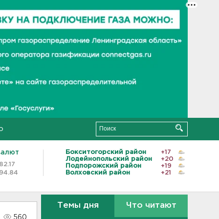
о
валют
Бокситогорский район
+17
Лодейнопольский район
+20
82.17
Подпорожский район
+19
94.84
Волховский район
+21
Темы дня
Что читают
560