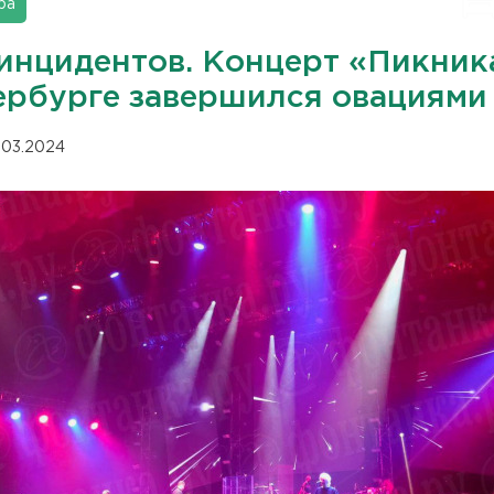
ра
 инцидентов. Концерт «Пикник
ербурге завершился овациями
.03.2024