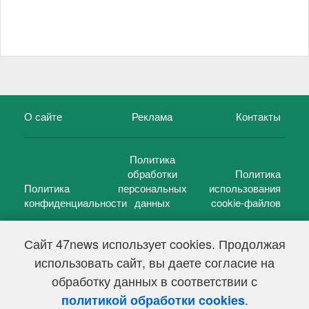
О сайте
Реклама
Контакты
Политика
обработки
Политика
Политика
персональных
использования
конфиденциальности
данных
cookie-файлов
Сайт 47news использует cookies. Продолжая
использовать сайт, вы даете согласие на
©
47 новостей (47 news)
2005 — 2026 г.
обработку данных в соответствии с
Свидетельство о регистрации СМИ Эл № ФС 77-39848, выдано
Федеральной службой по надзору в сфере связи,
.
политикой обработки cookies
информационных технологий и массовых коммуникаций